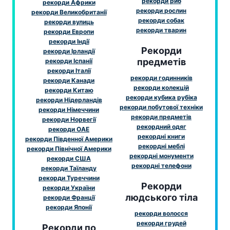
рекорди риб
рекорди Африки
рекорди рослин
рекорди Великобританії
рекорди собак
рекорди вулиць
рекорди тварин
рекорди Европи
рекорди Індії
Рекорди
рекорди Ірландії
предметів
рекорди Іспанії
рекорди Італії
рекорди годинників
рекорди Канади
рекорди колекцій
рекорди Китаю
рекорди кубика рубіка
рекорди Нідерландів
рекорди побутової техніки
рекорди Німеччини
рекорди предметів
рекорди Норвегії
рекордний одяг
рекорди ОАЕ
рекордні книги
рекорди Південної Америки
рекордні меблі
рекорди Північної Америки
рекордні монументи
рекорди США
рекордні телефони
рекорди Таїланду
рекорди Туреччини
Рекорди
рекорди України
людського тіла
рекорди Франції
рекорди Японії
рекорди волосся
рекорди грудей
Рекорди по