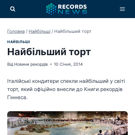
Перейти
до
вмісту
Головна
/
Найбільші
/
Найбільший торт
НАЙБІЛЬШІ
Найбільший торт
Від
Новини рекордів
10 Січня, 2014
Італійські кондитери спекли найбільший у світі
торт, який офіційно внесли до Книги рекордів
Гіннеса.