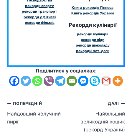
господарства
рекорди спорту
Книга рекордів Гіннеса
рекорди транспорт
Книга рекордів України
рекорди у фітнесі
рекорди фільмів
Рекорди кулінарії
рекорди кулінарії
рекорди піци
рекорди шоколаду
рекордні хот-доги
Поділитися у соціалках:
Навігація
ПОПЕРЕДНІЙ
ДАЛІ
Найдовший яблучний
Найбільший
записів
пиріг
великодній кошик
(рекорд України)