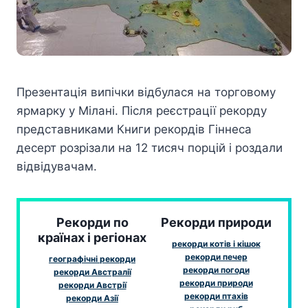
Презентація випічки відбулася на торговому
ярмарку у Мілані. Після реєстрації рекорду
представниками Книги рекордів Гіннеса
десерт розрізали на 12 тисяч порцій і роздали
відвідувачам.
Рекорди по
Рекорди природи
країнах і регіонах
рекорди котів і кішок
рекорди печер
географічні рекорди
рекорди погоди
рекорди Австралії
рекорди природи
рекорди Австрії
рекорди птахів
рекорди Азії