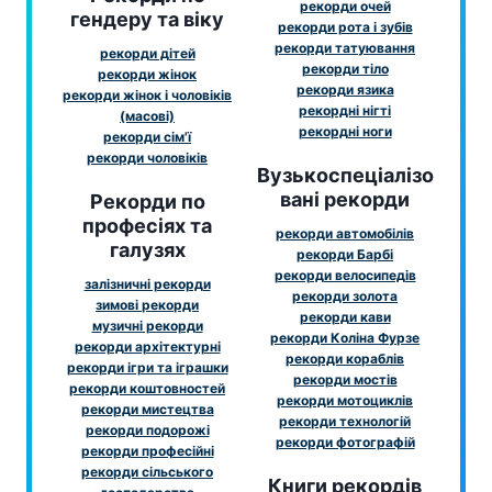
рекорди очей
гендеру та віку
рекорди рота і зубів
рекорди татуювання
рекорди дітей
рекорди тіло
рекорди жінок
рекорди язика
рекорди жінок і чоловіків
рекордні нігті
(масові)
рекордні ноги
рекорди сім'ї
рекорди чоловіків
Вузькоспеціалізо
вані рекорди
Рекорди по
професіях та
рекорди автомобілів
галузях
рекорди Барбі
рекорди велосипедів
залізничні рекорди
рекорди золота
зимові рекорди
рекорди кави
музичні рекорди
рекорди Коліна Фурзе
рекорди архітектурні
рекорди кораблів
рекорди ігри та іграшки
рекорди мостів
рекорди коштовностей
рекорди мотоциклів
рекорди мистецтва
рекорди технологій
рекорди подорожі
рекорди фотографій
рекорди професійні
рекорди сільського
Книги рекордів