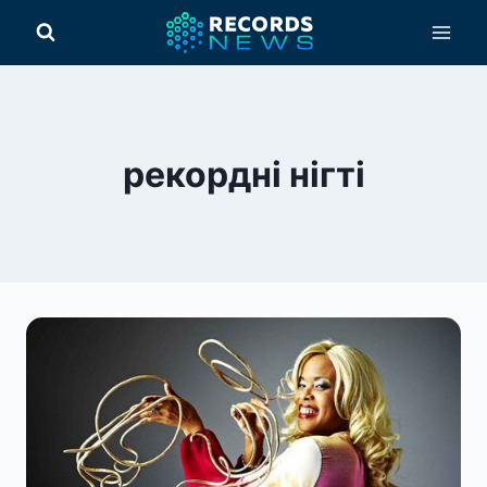
Перейти
до
вмісту
рекордні нігті