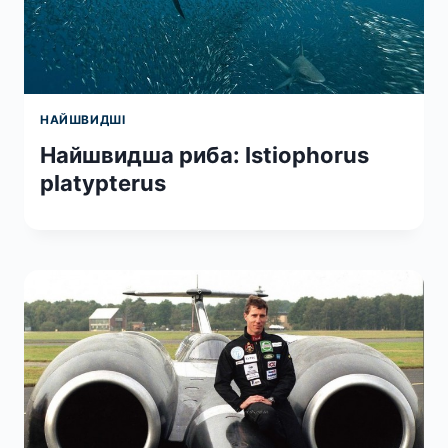
НАЙШВИДШІ
Найшвидша риба: Istiophorus
platypterus