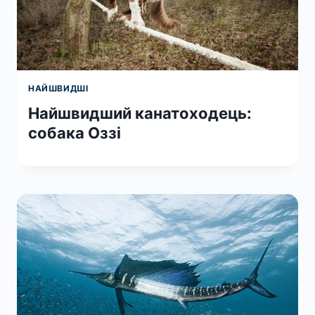
НАЙШВИДШІ
Найшвидший канатоходець:
собака Оззі