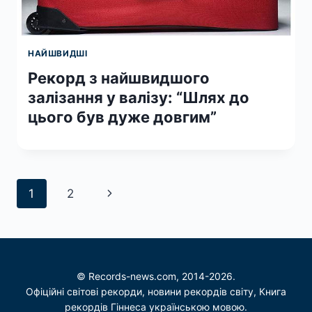
НАЙШВИДШІ
Рекорд з найшвидшого
залізання у валізу: “Шлях до
цього був дуже довгим”
Навігація
Наступна
1
2
за
сторінка
сторінками
© Records-news.com, 2014-2026.
Офіційні світові рекорди, новини рекордів світу, Книга
рекордів Гіннеса українською мовою.