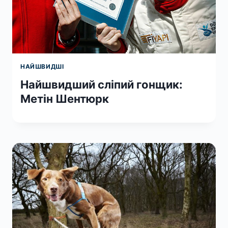
НАЙШВИДШІ
Найшвидший сліпий гонщик:
Метін Шентюрк