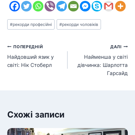
Позначки
#
рекорди професійні
#
рекорди чоловіків
запису:
Навігація
ПОПЕРЕДНІЙ
ДАЛІ
Найдовший язик у
Найменша у світі
записів
світі: Нік Стоберл
дівчинка: Шарлотта
Гарсайд
Схожі записи