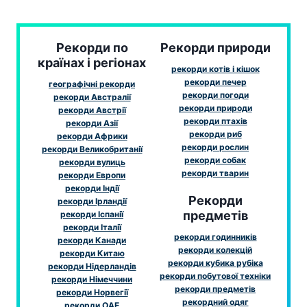
Рекорди по
Рекорди природи
країнах і регіонах
рекорди котів і кішок
рекорди печер
географічні рекорди
рекорди погоди
рекорди Австралії
рекорди природи
рекорди Австрії
рекорди птахів
рекорди Азії
рекорди риб
рекорди Африки
рекорди рослин
рекорди Великобританії
рекорди собак
рекорди вулиць
рекорди тварин
рекорди Европи
рекорди Індії
Рекорди
рекорди Ірландії
предметів
рекорди Іспанії
рекорди Італії
рекорди годинників
рекорди Канади
рекорди колекцій
рекорди Китаю
рекорди кубика рубіка
рекорди Нідерландів
рекорди побутової техніки
рекорди Німеччини
рекорди предметів
рекорди Норвегії
рекордний одяг
рекорди ОАЕ