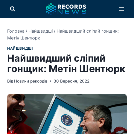
Перейти
до
вмісту
Головна
/
Найшвидші
/
Найшвидший сліпий гонщик:
Метін Шентюрк
НАЙШВИДШІ
Найшвидший сліпий
гонщик: Метін Шентюрк
Від
Новини рекордів
30 Вересня, 2022