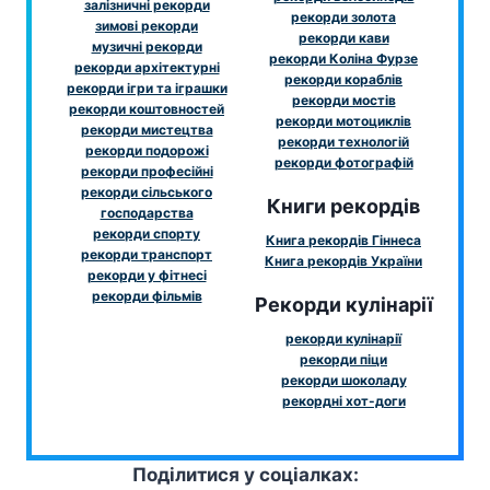
залізничні рекорди
рекорди золота
зимові рекорди
рекорди кави
музичні рекорди
рекорди Коліна Фурзе
рекорди архітектурні
рекорди кораблів
рекорди ігри та іграшки
рекорди мостів
рекорди коштовностей
рекорди мотоциклів
рекорди мистецтва
рекорди технологій
рекорди подорожі
рекорди фотографій
рекорди професійні
рекорди сільського
Книги рекордів
господарства
рекорди спорту
Книга рекордів Гіннеса
рекорди транспорт
Книга рекордів України
рекорди у фітнесі
рекорди фільмів
Рекорди кулінарії
рекорди кулінарії
рекорди піци
рекорди шоколаду
рекордні хот-доги
Поділитися у соціалках: