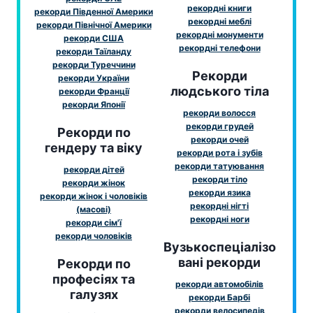
рекордні книги
рекорди Південної Америки
рекордні меблі
рекорди Північної Америки
рекордні монументи
рекорди США
рекордні телефони
рекорди Таїланду
рекорди Туреччини
Рекорди
рекорди України
людського тіла
рекорди Франції
рекорди Японії
рекорди волосся
рекорди грудей
Рекорди по
рекорди очей
гендеру та віку
рекорди рота і зубів
рекорди татуювання
рекорди дітей
рекорди тіло
рекорди жінок
рекорди язика
рекорди жінок і чоловіків
рекордні нігті
(масові)
рекордні ноги
рекорди сім'ї
рекорди чоловіків
Вузькоспеціалізо
вані рекорди
Рекорди по
професіях та
рекорди автомобілів
галузях
рекорди Барбі
рекорди велосипедів