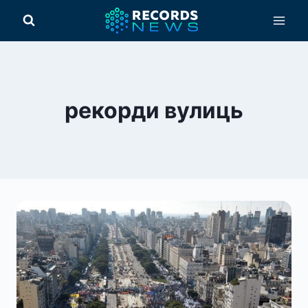
Перейти
до
вмісту
рекорди вулиць