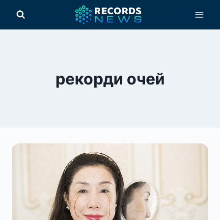
Перейти
до
вмісту
рекорди очей