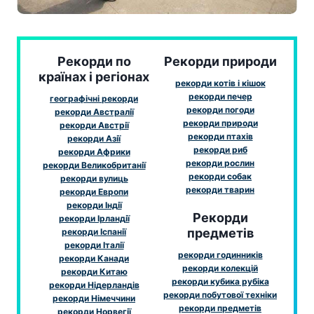
Рекорди по
Рекорди природи
країнах і регіонах
рекорди котів і кішок
рекорди печер
географічні рекорди
рекорди погоди
рекорди Австралії
рекорди природи
рекорди Австрії
рекорди птахів
рекорди Азії
рекорди риб
рекорди Африки
рекорди рослин
рекорди Великобританії
рекорди собак
рекорди вулиць
рекорди тварин
рекорди Европи
рекорди Індії
Рекорди
рекорди Ірландії
предметів
рекорди Іспанії
рекорди Італії
рекорди годинників
рекорди Канади
рекорди колекцій
рекорди Китаю
рекорди кубика рубіка
рекорди Нідерландів
рекорди побутової техніки
рекорди Німеччини
рекорди предметів
рекорди Норвегії