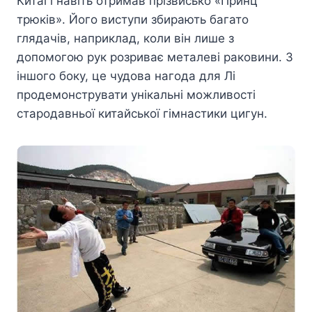
Китаї і навіть отримав прізвисько «Принц
трюків». Його виступи збирають багато
глядачів, наприклад, коли він лише з
допомогою рук розриває металеві раковини. З
іншого боку, це чудова нагода для Лі
продемонструвати унікальні можливості
стародавньої китайської гімнастики цигун.