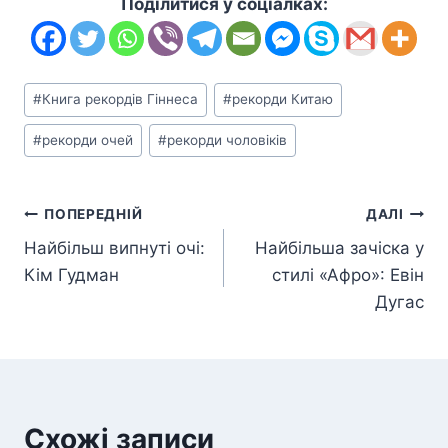
Поділитися у соціалках:
Позначки
#
Книга рекордів Гіннеса
#
рекорди Китаю
запису:
#
рекорди очей
#
рекорди чоловіків
Навігація
ПОПЕРЕДНІЙ
ДАЛІ
Найбільш випнуті очі:
Найбільша зачіска у
записів
Кім Гудман
стилі «Афро»: Евін
Дугас
Схожі записи