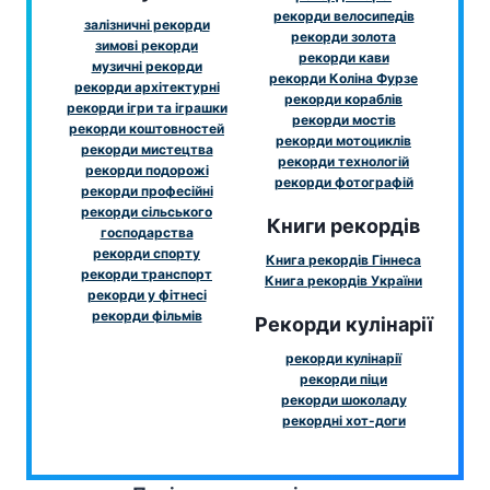
рекорди велосипедів
залізничні рекорди
рекорди золота
зимові рекорди
рекорди кави
музичні рекорди
рекорди Коліна Фурзе
рекорди архітектурні
рекорди кораблів
рекорди ігри та іграшки
рекорди мостів
рекорди коштовностей
рекорди мотоциклів
рекорди мистецтва
рекорди технологій
рекорди подорожі
рекорди фотографій
рекорди професійні
рекорди сільського
Книги рекордів
господарства
рекорди спорту
Книга рекордів Гіннеса
рекорди транспорт
Книга рекордів України
рекорди у фітнесі
рекорди фільмів
Рекорди кулінарії
рекорди кулінарії
рекорди піци
рекорди шоколаду
рекордні хот-доги