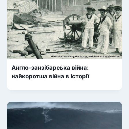
Англо-занзібарська війна:
найкоротша війна в історії