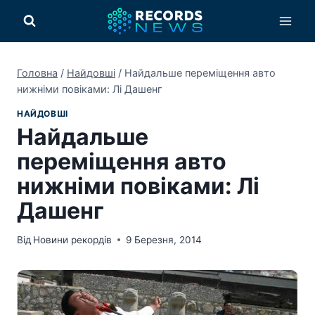
Перейти
до
вмісту
Головна
/
Найдовші
/
Найдальше переміщення авто
нижніми повіками: Лі Дашенг
НАЙДОВШІ
Найдальше
переміщення авто
нижніми повіками: Лі
Дашенг
Від
Новини рекордів
9 Березня, 2014