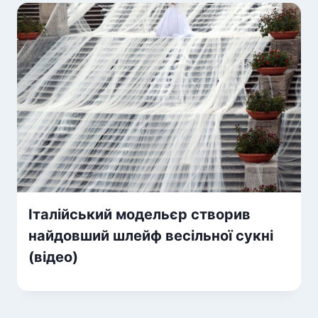
Італійський модельєр створив
найдовший шлейф весільної сукні
(відео)