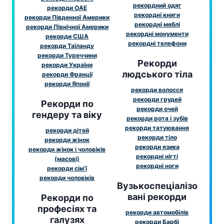
рекордний одяг
рекорди ОАЕ
рекордні книги
рекорди Південної Америки
рекордні меблі
рекорди Північної Америки
рекордні монументи
рекорди США
рекордні телефони
рекорди Таїланду
рекорди Туреччини
Рекорди
рекорди України
людського тіла
рекорди Франції
рекорди Японії
рекорди волосся
рекорди грудей
Рекорди по
рекорди очей
гендеру та віку
рекорди рота і зубів
рекорди татуювання
рекорди дітей
рекорди тіло
рекорди жінок
рекорди язика
рекорди жінок і чоловіків
рекордні нігті
(масові)
рекордні ноги
рекорди сім'ї
рекорди чоловіків
Вузькоспеціалізо
вані рекорди
Рекорди по
професіях та
рекорди автомобілів
галузях
рекорди Барбі