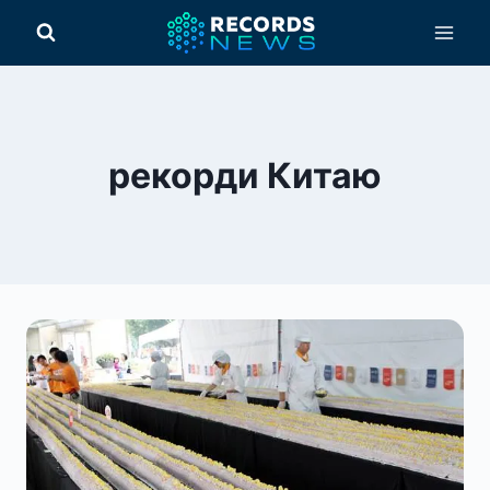
Перейти
до
вмісту
рекорди Китаю