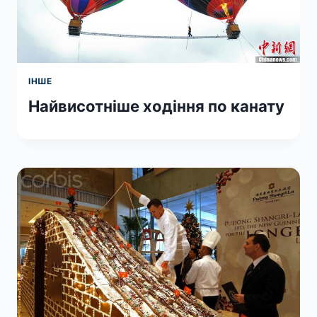
ІНШЕ
Найвисотніше ходіння по канату