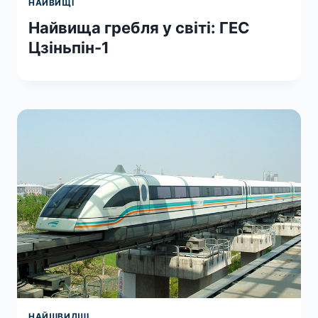
НАЙВИЩІ
Найвища гребля у світі: ГЕС
Цзіньпін-1
НАЙШВИДШІ