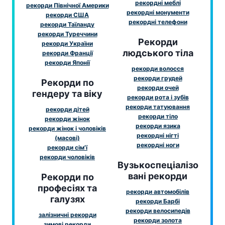
рекордні меблі
рекорди Північної Америки
рекордні монументи
рекорди США
рекордні телефони
рекорди Таїланду
рекорди Туреччини
Рекорди
рекорди України
людського тіла
рекорди Франції
рекорди Японії
рекорди волосся
рекорди грудей
Рекорди по
рекорди очей
гендеру та віку
рекорди рота і зубів
рекорди татуювання
рекорди дітей
рекорди тіло
рекорди жінок
рекорди язика
рекорди жінок і чоловіків
рекордні нігті
(масові)
рекордні ноги
рекорди сім'ї
рекорди чоловіків
Вузькоспеціалізо
вані рекорди
Рекорди по
професіях та
рекорди автомобілів
галузях
рекорди Барбі
рекорди велосипедів
залізничні рекорди
рекорди золота
зимові рекорди