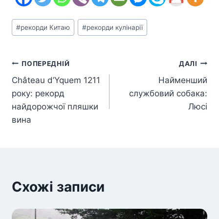
Позначки
#
рекорди Китаю
#
рекорди кулінарії
запису:
Навігація
ПОПЕРЕДНІЙ
ДАЛІ
Château d’Yquem 1211
Найменший
записів
року: рекорд
службовий собака:
найдорожчої пляшки
Люсі
вина
Схожі записи