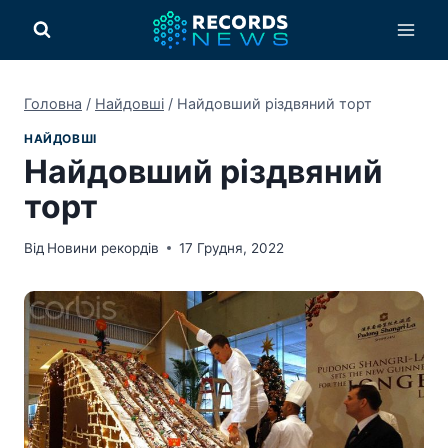
Перейти
до
вмісту
Головна
/
Найдовші
/
Найдовший різдвяний торт
НАЙДОВШІ
Найдовший різдвяний
торт
Від
Новини рекордів
17 Грудня, 2022