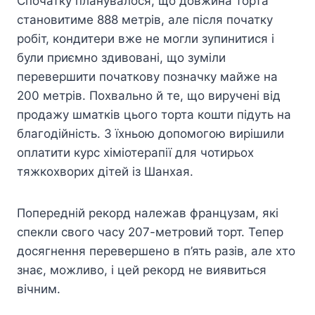
Спочатку планувалося, що довжина торта
становитиме 888 метрів, але після початку
робіт, кондитери вже не могли зупинитися і
були приємно здивовані, що зуміли
перевершити початкову позначку майже на
200 метрів. Похвально й те, що виручені від
продажу шматків цього торта кошти підуть на
благодійність. З їхньою допомогою вирішили
оплатити курс хіміотерапії для чотирьох
тяжкохворих дітей із Шанхая.
Попередній рекорд належав французам, які
спекли свого часу 207-метровий торт. Тепер
досягнення перевершено в п’ять разів, але хто
знає, можливо, і цей рекорд не виявиться
вічним.