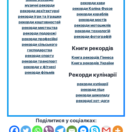
рекорди кави
музичні рекорди
рекорди Коліна Фурзе
рекорди архітектурні
рекорди кораблів
рекорди ігри та іграшки
рекорди мостів
рекорди коштовностей
рекорди мотоциклів
рекорди мистецтва
рекорди технологій
рекорди подорожі
рекорди фотографій
рекорди професійні
рекорди сільського
Книги рекордів
господарства
рекорди спорту
Книга рекордів Гіннеса
рекорди транспорт
Книга рекордів України
рекорди у фітнесі
рекорди фільмів
Рекорди кулінарії
рекорди кулінарії
рекорди піци
рекорди шоколаду
рекордні хот-доги
Поділитися у соціалках: