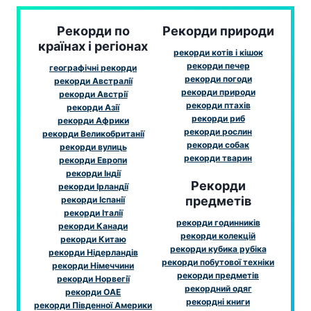
Рекорди по
Рекорди природи
країнах і регіонах
рекорди котів і кішок
рекорди печер
географічні рекорди
рекорди погоди
рекорди Австралії
рекорди природи
рекорди Австрії
рекорди птахів
рекорди Азії
рекорди риб
рекорди Африки
рекорди рослин
рекорди Великобританії
рекорди собак
рекорди вулиць
рекорди тварин
рекорди Европи
рекорди Індії
Рекорди
рекорди Ірландії
предметів
рекорди Іспанії
рекорди Італії
рекорди годинників
рекорди Канади
рекорди колекцій
рекорди Китаю
рекорди кубика рубіка
рекорди Нідерландів
рекорди побутової техніки
рекорди Німеччини
рекорди предметів
рекорди Норвегії
рекордний одяг
рекорди ОАЕ
рекордні книги
рекорди Південної Америки