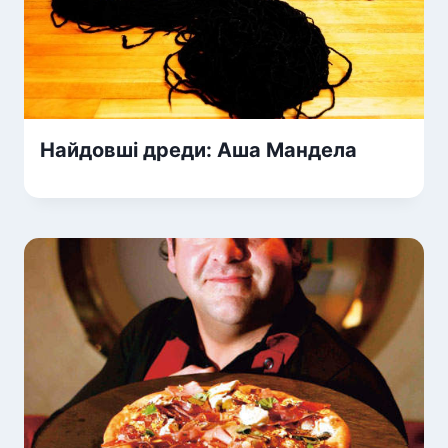
Найдовші дреди: Аша Мандела