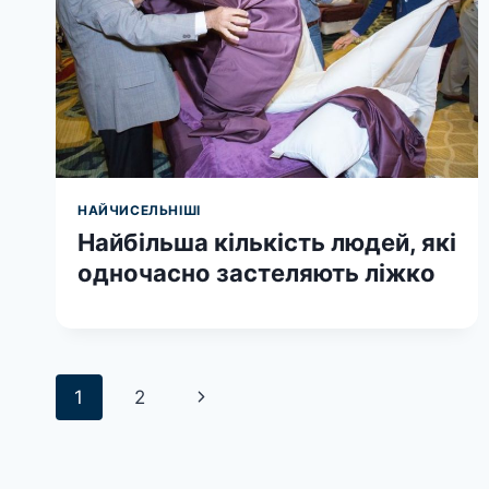
НАЙЧИСЕЛЬНІШІ
Найбільша кількість людей, які
одночасно застеляють ліжко
Навігація
Наступна
1
2
за
сторінка
сторінками