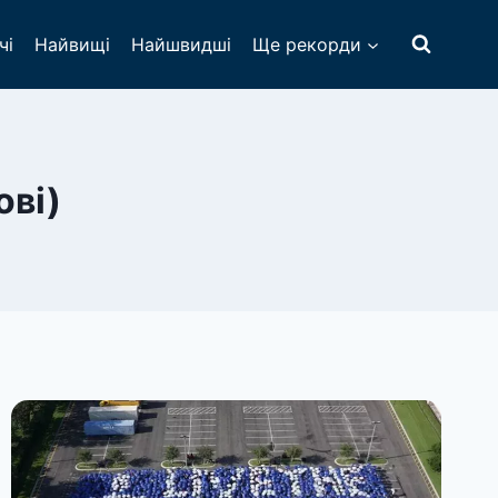
чі
Найвищі
Найшвидші
Ще рекорди
ові)