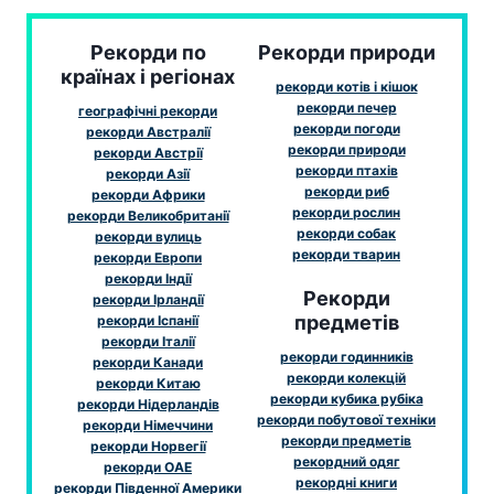
Рекорди по
Рекорди природи
країнах і регіонах
рекорди котів і кішок
рекорди печер
географічні рекорди
рекорди погоди
рекорди Австралії
рекорди природи
рекорди Австрії
рекорди птахів
рекорди Азії
рекорди риб
рекорди Африки
рекорди рослин
рекорди Великобританії
рекорди собак
рекорди вулиць
рекорди тварин
рекорди Европи
рекорди Індії
Рекорди
рекорди Ірландії
предметів
рекорди Іспанії
рекорди Італії
рекорди годинників
рекорди Канади
рекорди колекцій
рекорди Китаю
рекорди кубика рубіка
рекорди Нідерландів
рекорди побутової техніки
рекорди Німеччини
рекорди предметів
рекорди Норвегії
рекордний одяг
рекорди ОАЕ
рекордні книги
рекорди Південної Америки