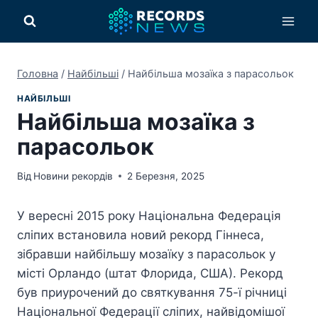
Перейти
до
вмісту
Головна
/
Найбільші
/
Найбільша мозаїка з парасольок
НАЙБІЛЬШІ
Найбільша мозаїка з
парасольок
Від
Новини рекордів
2 Березня, 2025
У вересні 2015 року Національна Федерація
сліпих встановила новий рекорд Гіннеса,
зібравши найбільшу мозаїку з парасольок у
місті Орландо (штат Флорида, США). Рекорд
був приурочений до святкування 75-ї річниці
Національної Федерації сліпих, найвідомішої