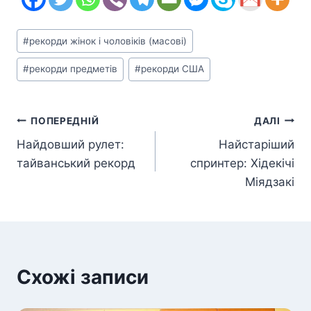
Позначки
#
рекорди жінок і чоловіків (масові)
запису:
#
рекорди предметів
#
рекорди США
Навігація
ПОПЕРЕДНІЙ
ДАЛІ
Найдовший рулет:
Найстаріший
записів
тайванський рекорд
спринтер: Хідекічі
Міядзакі
Схожі записи