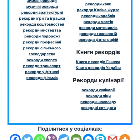
зимові рекорди
рекорди кави
музичні рекорди
рекорди Коліна Фурзе
рекорди архітектурні
рекорди кораблів
рекорди ігри та іграшки
рекорди мостів
рекорди коштовностей
рекорди мотоциклів
рекорди мистецтва
рекорди технологій
рекорди подорожі
рекорди фотографій
рекорди професійні
рекорди сільського
Книги рекордів
господарства
рекорди спорту
Книга рекордів Гіннеса
рекорди транспорт
Книга рекордів України
рекорди у фітнесі
рекорди фільмів
Рекорди кулінарії
рекорди кулінарії
рекорди піци
рекорди шоколаду
рекордні хот-доги
Поділитися у соціалках: