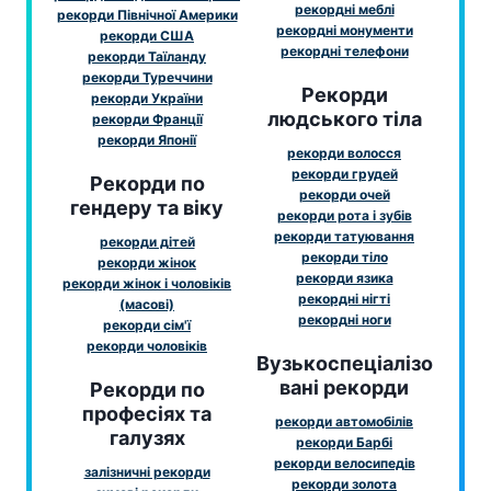
рекордні меблі
рекорди Північної Америки
рекордні монументи
рекорди США
рекордні телефони
рекорди Таїланду
рекорди Туреччини
Рекорди
рекорди України
людського тіла
рекорди Франції
рекорди Японії
рекорди волосся
рекорди грудей
Рекорди по
рекорди очей
гендеру та віку
рекорди рота і зубів
рекорди татуювання
рекорди дітей
рекорди тіло
рекорди жінок
рекорди язика
рекорди жінок і чоловіків
рекордні нігті
(масові)
рекордні ноги
рекорди сім'ї
рекорди чоловіків
Вузькоспеціалізо
вані рекорди
Рекорди по
професіях та
рекорди автомобілів
галузях
рекорди Барбі
рекорди велосипедів
залізничні рекорди
рекорди золота