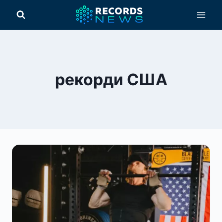
Перейти
до
вмісту
рекорди США