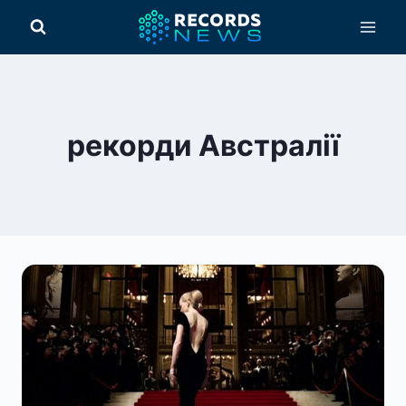
Перейти
до
вмісту
рекорди Австралії