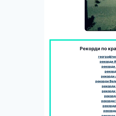
Рекорди по краї
географічн
рекорди А
рекорди 
рекорди
рекорди
рекорди Вел
рекорди
рекорди
рекорди
рекорди І
рекорди 
рекорди 
рекорди