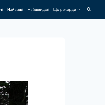
чі
Найвищі
Найшвидші
Ще рекорди