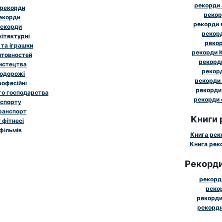
рекорди 
 рекорди
рекор
рекорди
рекорди 
рекорди
рекорд
хітектурні
рекор
 та іграшки
рекорди К
штовностей
рекорди
истецтва
рекорд
подорожі
рекорди 
рофесійні
рекорди 
го господарства
рекорди 
 спорту
ранспорт
Книги 
 фітнесі
фільмів
Книга рек
Книга реко
Рекорди
рекорди
рекор
рекорди
рекордн