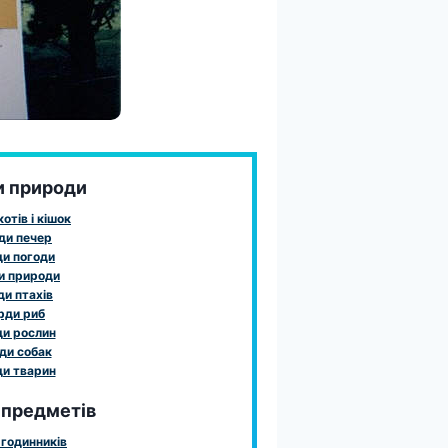
и природи
отів і кішок
ди печер
и погоди
и природи
и птахів
рди риб
и рослин
ди собак
и тварин
 предметів
годинників