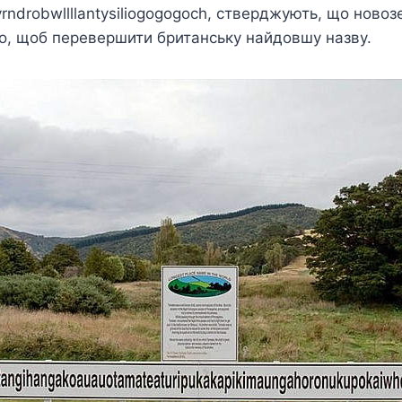
rndrobwllllantysiliogogogoch
, стверджують, що новоз
го, щоб перевершити британську найдовшу назву.