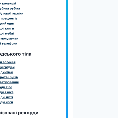
 колекцій
убика рубіка
утової техніки
 предметів
ний одяг
ні книги
ні меблі
 монументи
і телефони
дського тіла
и волосся
и грудей
ди очей
рота і зубів
татуювання
ди тіло
ди язика
дні нігті
дні ноги
ізовані рекорди