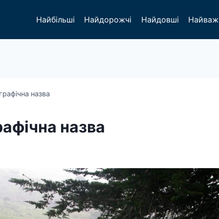
Найбільші
Найдорожчі
Найдовші
Найваж
рафічна назва
афічна назва