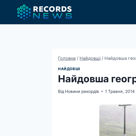
Перейти
до
вмісту
Головна
/
Найдовші
/
Найдовша геог
НАЙДОВШІ
Найдовша геогр
Від
Новини рекордів
1 Травня, 2014