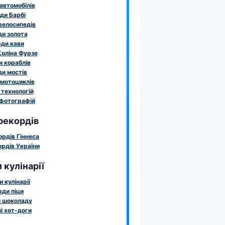
автомобілів
ди Барбі
велосипедів
и золота
ди кави
оліна Фурзе
 кораблів
и мостів
мотоциклів
технологій
фотографій
рекордів
ордів Гіннеса
рдів України
 кулінарії
 кулінарії
ди піци
 шоколаду
і хот-доги