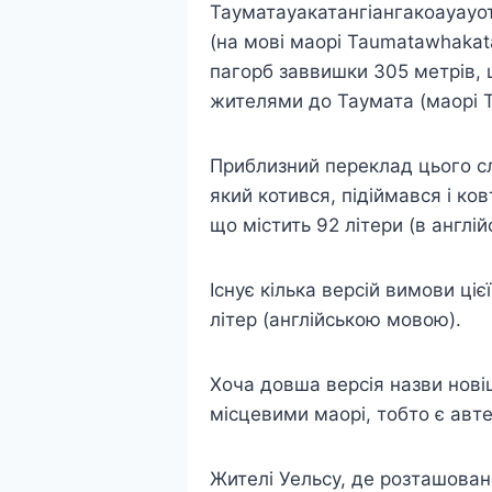
Тау­ма­тау­а­ка­та­нгі­а­нга­коау­ауо­та
(на мові маорі
Taumatawhakata
пагорб заввишки 305 метрів, 
жителями до Таумата (маорі T
Приблизний переклад цього сл
який котився, підіймався і ков
що містить 92 літери (в англі
Існує кілька версій вимови ці
літер (англійською мовою).
Хоча довша версія назви нові
місцевими маорі, тобто є авт
Жителі Уельсу, де розташовани