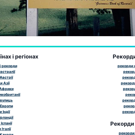
нах і регіонах
Рекорд
і рекорди
рекорди к
встралії
рекор
Австрії
рекорд
 Азії
рекорд
 Африки
рекорд
икобританії
реко
 вулиць
рекорд
 Европи
рекор
 Індії
рекорд
рландії
Рекорди
Іспанії
Італії
рекорди 
 Канади