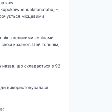
­на­та­ху
kupokaiwhenuakitanatahu
) –
орочується місцевими
овік з великими колінами,
 своєї коханої”. Цей топонім,
на назва, що складається з 92
вжди використовувалася
в: