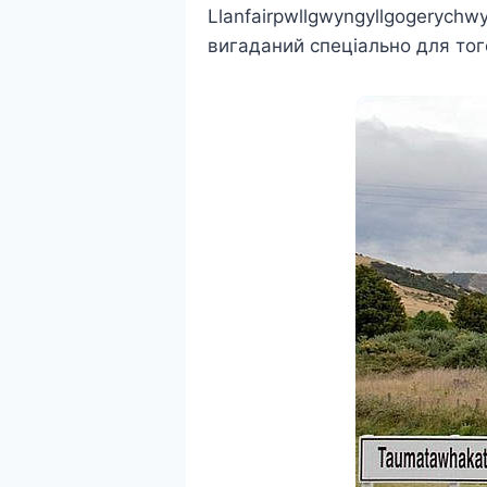
Llanfairpwllgwyngyllgogerychwy
вигаданий спеціально для то