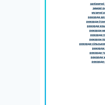
залізничні
зимові 
музичні 
рекорди ар
рекорди ігри
рекорди ко
рекорди м
рекорди 
рекорди п
рекорди сільсько
рекорди
рекорди т
рекорди у
рекорди 