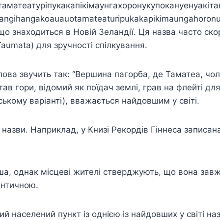
­ма­те­а­ту­рі­пу­ка­ка­пікі­мау­нга­хо­ро­ну­ку­по­ка­ну­е­ну­а­кі­та
ngihangakoauauotamateaturipukakapikimaungahoronu
що знаходиться в Новій Зеландії. Ця назва часто ск
aumata) для зручності спілкування.
ова звучить так: “Вершина пагорба, де Таматеа, чол
тав гори, відомий як поїдач землі, грав на флейті для
йському варіанті), вважається найдовшим у світі.
єї назви. Наприклад, у Книзі Рекордів Гіннеса записа
ша, однак місцеві жителі стверджують, що вона за
ентичною.
й населений пункт із однією із найдовших у світі наз