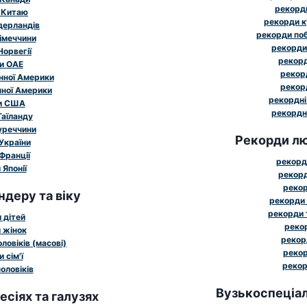
рекорди
 Китаю
рекорди к
дерландів
рекорди поб
імеччини
рекорди
Норвегії
рекорд
и ОАЕ
рекорд
нної Америки
рекорд
чної Америки
рекордні
и США
рекордн
Таїланду
уреччини
Рекорди лю
України
Франції
рекорд
Японії
рекорд
рекор
ндеру та віку
рекорди 
рекорди 
 дітей
рекор
 жінок
рекор
ловіків (масові)
рекор
 сім'ї
рекор
оловіків
Вузькоспеціал
сіях та галузях