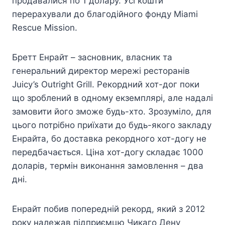
продавалися по 1 долару. Усі кошти
перерахували до благодійного фонду Miami
Rescue Mission.
Бретт Енрайт – засновник, власник та
генеральний директор мережі ресторанів
Juicy’s Outright Grill. Рекордний хот-дог поки
що зроблений в одному екземплярі, але надалі
замовити його зможе будь-хто. Зрозуміло, для
цього потрібно приїхати до будь-якого закладу
Енрайта, бо доставка рекордного хот-догу не
передбачається. Ціна хот-догу складає 1000
доларів, термін виконання замовлення – два
дні.
Енрайт побив попередній рекорд, який з 2012
року належав підприємцю Чикаго Дену