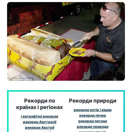
Рекорди по
Рекорди природи
країнах і регіонах
рекорди котів і кішок
рекорди печер
географічні рекорди
рекорди погоди
рекорди Австралії
рекорди природи
рекорди Австрії