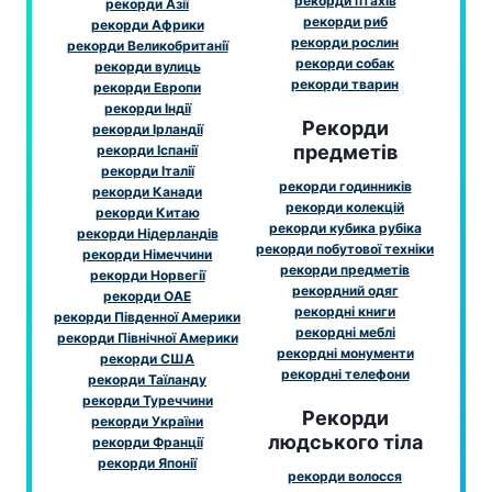
рекорди птахів
рекорди Азії
рекорди риб
рекорди Африки
рекорди рослин
рекорди Великобританії
рекорди собак
рекорди вулиць
рекорди тварин
рекорди Европи
рекорди Індії
Рекорди
рекорди Ірландії
предметів
рекорди Іспанії
рекорди Італії
рекорди годинників
рекорди Канади
рекорди колекцій
рекорди Китаю
рекорди кубика рубіка
рекорди Нідерландів
рекорди побутової техніки
рекорди Німеччини
рекорди предметів
рекорди Норвегії
рекордний одяг
рекорди ОАЕ
рекордні книги
рекорди Південної Америки
рекордні меблі
рекорди Північної Америки
рекордні монументи
рекорди США
рекордні телефони
рекорди Таїланду
рекорди Туреччини
Рекорди
рекорди України
людського тіла
рекорди Франції
рекорди Японії
рекорди волосся