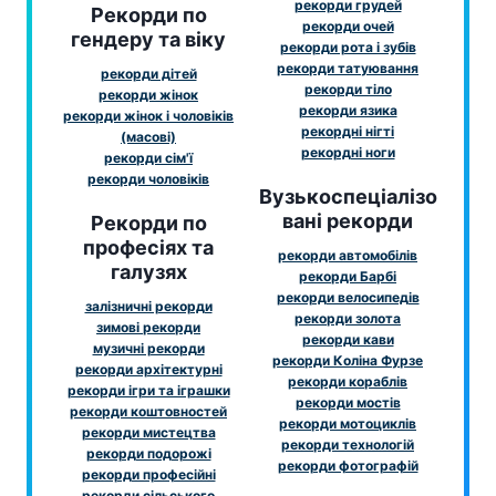
рекорди грудей
Рекорди по
рекорди очей
гендеру та віку
рекорди рота і зубів
рекорди татуювання
рекорди дітей
рекорди тіло
рекорди жінок
рекорди язика
рекорди жінок і чоловіків
рекордні нігті
(масові)
рекордні ноги
рекорди сім'ї
рекорди чоловіків
Вузькоспеціалізо
вані рекорди
Рекорди по
професіях та
рекорди автомобілів
галузях
рекорди Барбі
рекорди велосипедів
залізничні рекорди
рекорди золота
зимові рекорди
рекорди кави
музичні рекорди
рекорди Коліна Фурзе
рекорди архітектурні
рекорди кораблів
рекорди ігри та іграшки
рекорди мостів
рекорди коштовностей
рекорди мотоциклів
рекорди мистецтва
рекорди технологій
рекорди подорожі
рекорди фотографій
рекорди професійні
рекорди сільського