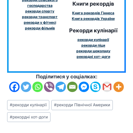
Книги рекордів
господарства
рекорди спорту
Книга рекордів Гіннеса
рекорди транспорт
Книга рекордів України
рекорди у фітнесі
рекорди фільмів
Рекорди кулінарії
рекорди кулінарії
рекорди піци
рекорди шоколаду
рекордні хот-доги
Поділитися у соціалках:
Позначки
#
рекорди кулінарії
#
рекорди Північної Америки
запису:
#
рекордні хот-доги