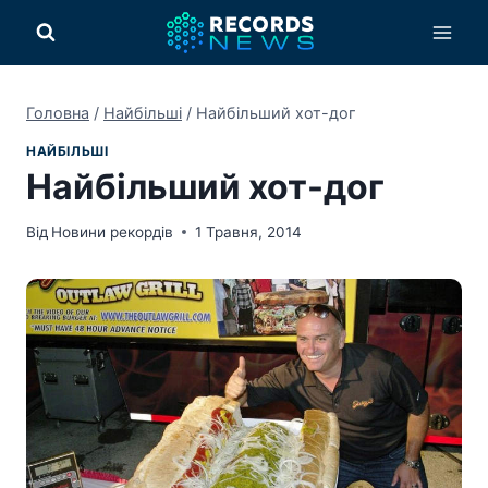
Перейти
до
вмісту
Головна
/
Найбільші
/
Найбільший хот-дог
НАЙБІЛЬШІ
Найбільший хот-дог
Від
Новини рекордів
1 Травня, 2014