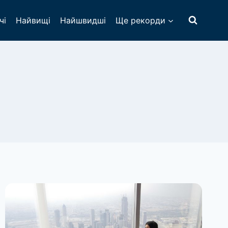
чі
Найвищі
Найшвидші
Ще рекорди