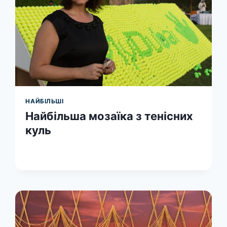
НАЙБІЛЬШІ
Найбільша мозаїка з тенісних
куль