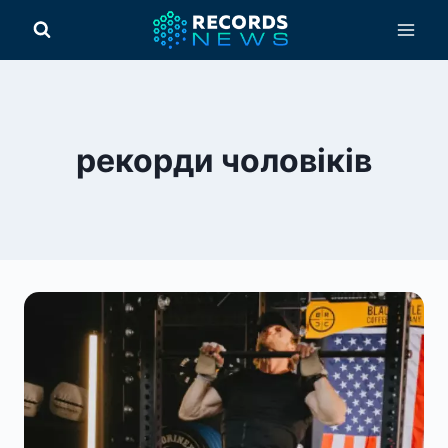
Перейти
до
вмісту
рекорди чоловіків