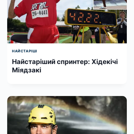
НАЙСТАРІШІ
Найстаріший спринтер: Хідекічі
Міядзакі