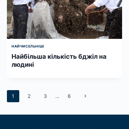
НАЙЧИСЕЛЬНІШІ
Найбільша кількість бджіл на
людині
Навігація
Наступна
1
2
3
…
6
за
сторінка
сторінками