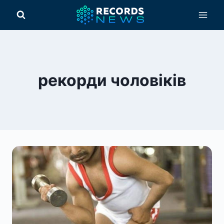
Перейти
до
вмісту
рекорди чоловіків