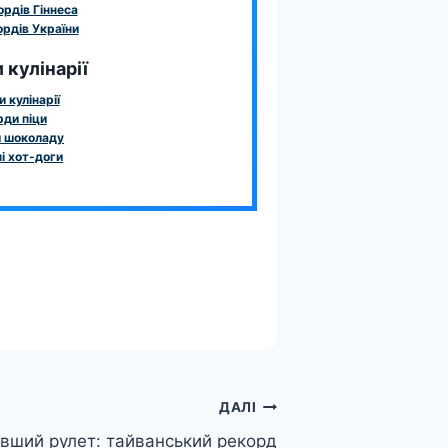
ордів Гіннеса
рдів України
 кулінарії
 кулінарії
ди піци
 шоколаду
і хот-доги
ДАЛІ
вший рулет: тайванський рекорд