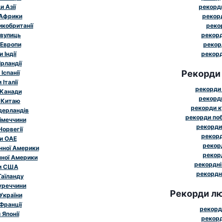
 Азії
рекорд
 Африки
рекорд
икобританії
реко
 вулиць
рекорд
 Европи
рекор
 Індії
рекорд
рландії
Рекорди
Іспанії
Італії
рекорди 
 Канади
рекорди
 Китаю
рекорди к
дерландів
рекорди поб
імеччини
рекорди
Норвегії
рекорд
и ОАЕ
рекорд
нної Америки
рекорд
чної Америки
рекордні
и США
рекордн
Таїланду
уреччини
Рекорди лю
України
Франції
рекорд
Японії
рекорд