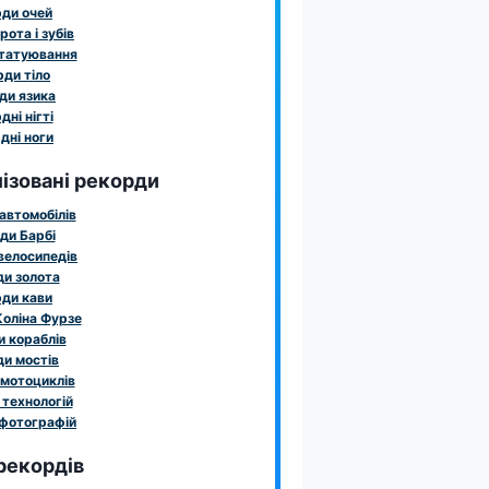
ди очей
рота і зубів
татуювання
ди тіло
ди язика
дні нігті
дні ноги
ізовані рекорди
автомобілів
ди Барбі
велосипедів
и золота
ди кави
оліна Фурзе
 кораблів
и мостів
мотоциклів
технологій
фотографій
рекордів