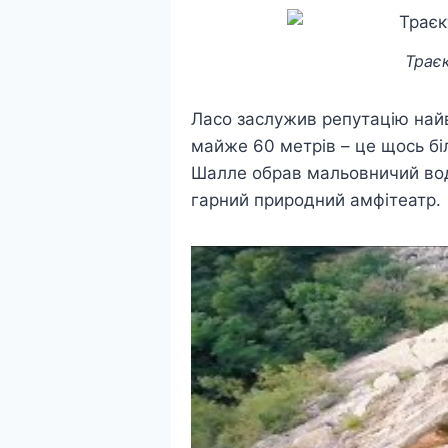
Траєк
Ласо заслужив репутацію найв
майже 60 метрів – це щось бі
Шалле обрав мальовничий водо
гарний природний амфітеатр.