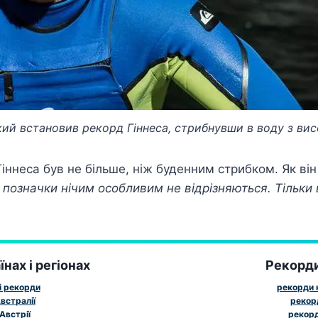
кий встановив рекорд Гіннеса, стрибнувши в воду з вис
іннеса був не більше, ніж буденним стрибком. Як ві
щі позначки нічим особливим не відрізняються. Тільки
нах і регіонах
Рекорд
і рекорди
рекорди к
встралії
рекор
Австрії
рекорд