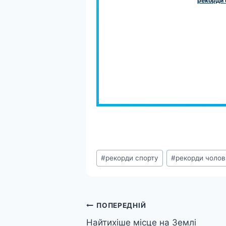
рекорди 
Позначки
#
рекорди спорту
#
рекорди чолові
запису:
Навігація
ПОПЕРЕДНІЙ
Найтихіше місце на Землі