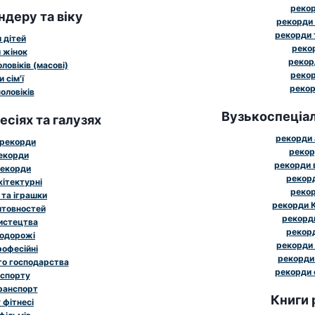
рекор
ндеру та віку
рекорди 
рекорди 
 дітей
рекор
 жінок
рекор
ловіків (масові)
рекор
 сім'ї
рекор
оловіків
Вузькоспеціал
сіях та галузях
рекорди 
 рекорди
рекор
рекорди
рекорди 
рекорди
рекорд
хітектурні
рекор
 та іграшки
рекорди К
штовностей
рекорди
истецтва
рекорд
подорожі
рекорди 
рофесійні
рекорди 
го господарства
рекорди 
 спорту
ранспорт
Книги 
 фітнесі