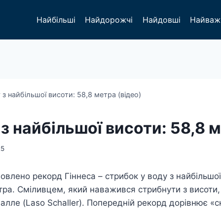
Найбільші
Найдорожчі
Найдовші
Найваж
з найбільшої висоти: 58,8 метра (відео)
з найбільшої висоти: 58,8 м
25
овлено рекорд Гіннеса – стрибок у воду з найбільшої
тра. Сміливцем, який наважився стрибнути з висоти
лле (Laso Schaller). Попередній рекорд дорівнює «