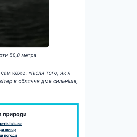
оти 58,8 метра
н сам каже,
«після того, як я
 вітер в обличчя дме сильніше,
и природи
отів і кішок
ди печер
и погоди