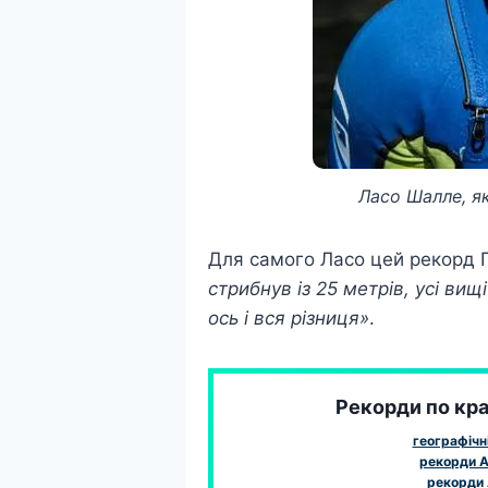
Ласо Шалле, я
Для самого Ласо цей рекорд Г
стрибнув із 25 метрів, усі ви
ось і вся різниця»
.
Рекорди по краї
географічн
рекорди А
рекорди 