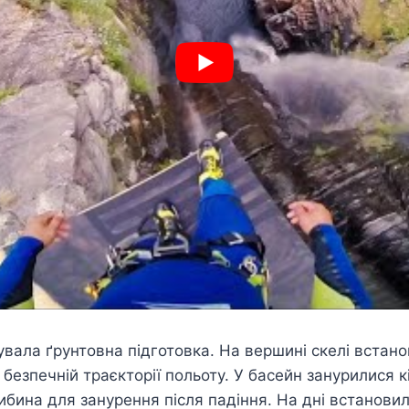
ала ґрунтовна підготовка. На вершині скелі встанов
безпечній траєкторії польоту. У басейн занурилися к
ибина для занурення після падіння. На дні встанови