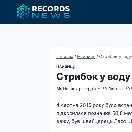
Перейти
до
вмісту
Головна
/
Найвищі
/
Стрибок у воду 
НАЙВИЩІ
Стрибок у воду 
Від
Новини рекордів
20 Лютого, 20
4 серпня 2015 року було встан
підкорилася позначка 58,8 ме
вежу, був швейцарець Ласо Ша