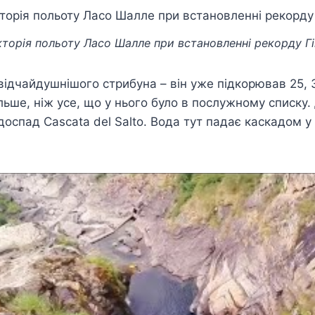
торія польоту Ласо Шалле при встановленні рекорду Г
ідчайдушнішого стрибуна – він уже підкорював 25, 3
льше, ніж усе, що у нього було в послужному списку
спад Cascata del Salto. Вода тут падає каскадом у