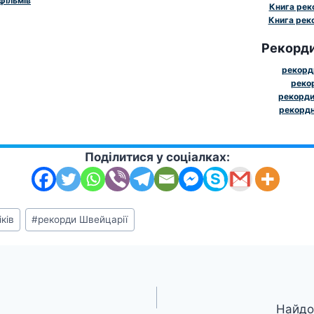
фільмів
Книга рек
Книга реко
Рекорди
рекорди
рекор
рекорди
рекордн
Поділитися у соціалках:
ків
#
рекорди Швейцарії
Найдо