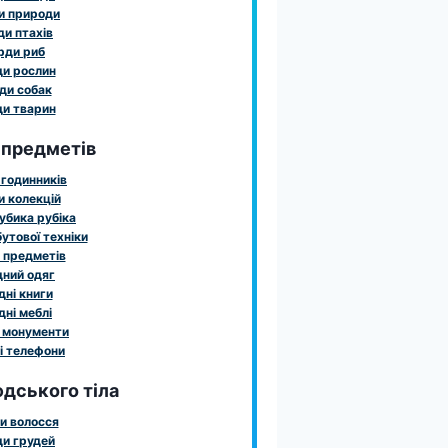
и природи
и птахів
рди риб
и рослин
ди собак
и тварин
 предметів
годинників
 колекцій
убика рубіка
утової техніки
 предметів
ний одяг
ні книги
ні меблі
 монументи
і телефони
дського тіла
и волосся
и грудей