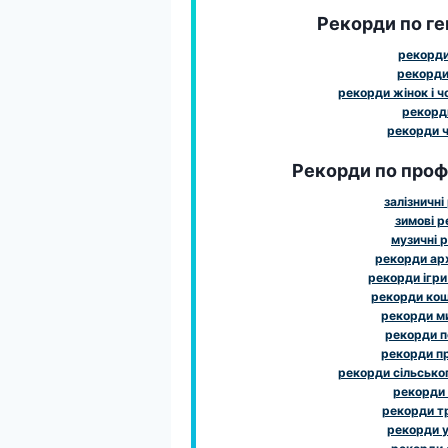
Рекорди по ге
рекорди
рекорди
рекорди жінок і чо
рекорди
рекорди ч
Рекорди по профе
залізничні
зимові 
музичні 
рекорди ар
рекорди ігри
рекорди ко
рекорди м
рекорди 
рекорди п
рекорди сільсько
рекорди
рекорди т
рекорди у