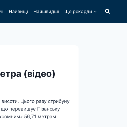
чі
Найвищі
Найшвидші
Ще рекорди
етра (відео)
 висоти. Цього разу стрибуну
, що перевищує Пізанську
скромним» 56,71 метрам.