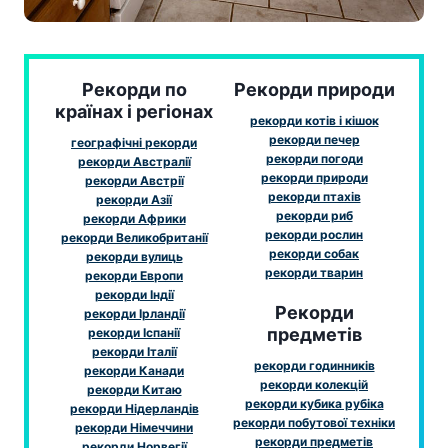
Рекорди по
Рекорди природи
країнах і регіонах
рекорди котів і кішок
рекорди печер
географічні рекорди
рекорди погоди
рекорди Австралії
рекорди природи
рекорди Австрії
рекорди птахів
рекорди Азії
рекорди риб
рекорди Африки
рекорди рослин
рекорди Великобританії
рекорди собак
рекорди вулиць
рекорди тварин
рекорди Европи
рекорди Індії
Рекорди
рекорди Ірландії
предметів
рекорди Іспанії
рекорди Італії
рекорди годинників
рекорди Канади
рекорди колекцій
рекорди Китаю
рекорди кубика рубіка
рекорди Нідерландів
рекорди побутової техніки
рекорди Німеччини
рекорди предметів
рекорди Норвегії