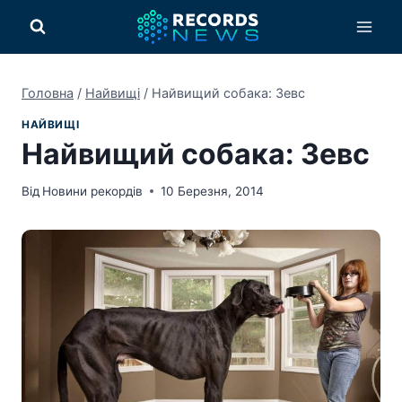
Перейти
до
вмісту
Головна
/
Найвищі
/
Найвищий собака: Зевс
НАЙВИЩІ
Найвищий собака: Зевс
Від
Новини рекордів
10 Березня, 2014