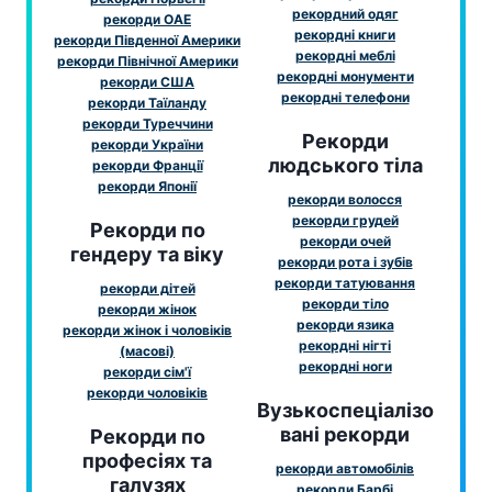
рекордний одяг
рекорди ОАЕ
рекордні книги
рекорди Південної Америки
рекордні меблі
рекорди Північної Америки
рекордні монументи
рекорди США
рекордні телефони
рекорди Таїланду
рекорди Туреччини
Рекорди
рекорди України
людського тіла
рекорди Франції
рекорди Японії
рекорди волосся
рекорди грудей
Рекорди по
рекорди очей
гендеру та віку
рекорди рота і зубів
рекорди татуювання
рекорди дітей
рекорди тіло
рекорди жінок
рекорди язика
рекорди жінок і чоловіків
рекордні нігті
(масові)
рекордні ноги
рекорди сім'ї
рекорди чоловіків
Вузькоспеціалізо
вані рекорди
Рекорди по
професіях та
рекорди автомобілів
галузях
рекорди Барбі