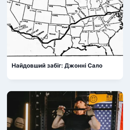
Найдовший забіг: Джонні Сало