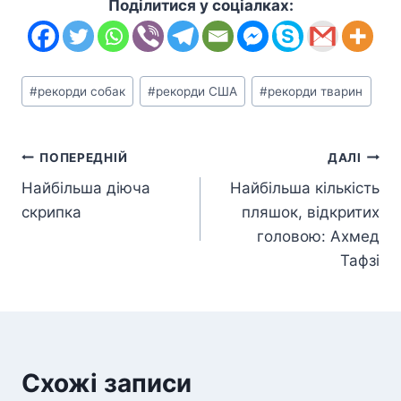
Поділитися у соціалках:
Позначки
#
рекорди собак
#
рекорди США
#
рекорди тварин
запису:
Навігація
ПОПЕРЕДНІЙ
ДАЛІ
Найбільша діюча
Найбільша кількість
записів
скрипка
пляшок, відкритих
головою: Ахмед
Тафзі
Схожі записи