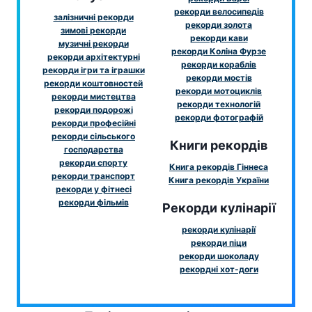
рекорди велосипедів
залізничні рекорди
рекорди золота
зимові рекорди
рекорди кави
музичні рекорди
рекорди Коліна Фурзе
рекорди архітектурні
рекорди кораблів
рекорди ігри та іграшки
рекорди мостів
рекорди коштовностей
рекорди мотоциклів
рекорди мистецтва
рекорди технологій
рекорди подорожі
рекорди фотографій
рекорди професійні
рекорди сільського
Книги рекордів
господарства
рекорди спорту
Книга рекордів Гіннеса
рекорди транспорт
Книга рекордів України
рекорди у фітнесі
рекорди фільмів
Рекорди кулінарії
рекорди кулінарії
рекорди піци
рекорди шоколаду
рекордні хот-доги