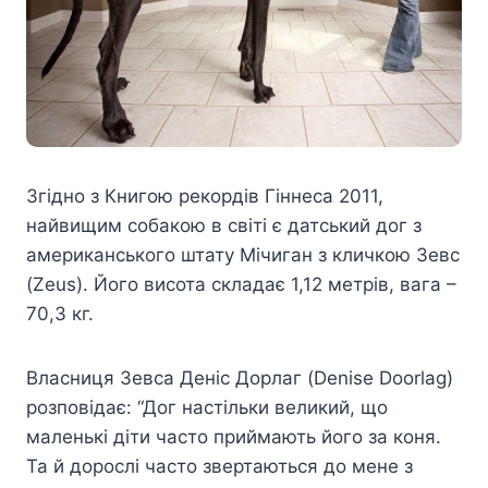
Згідно з Книгою рекордів Гіннеса 2011,
найвищим собакою в світі є датський дог з
американського штату Мічиган з кличкою Зевс
(Zeus). Його висота складає 1,12 метрів, вага –
70,3 кг.
Власниця Зевса Деніс Дорлаг (Denise Doorlag)
розповідає: “Дог настільки великий, що
маленькі діти часто приймають його за коня.
Та й дорослі часто звертаються до мене з