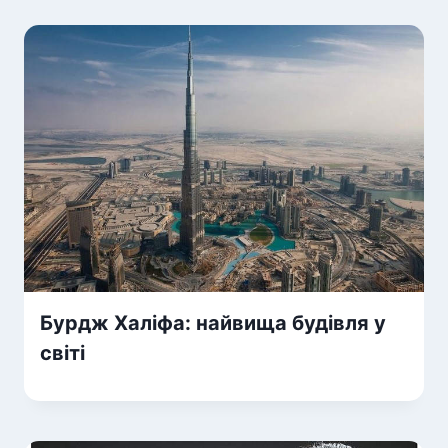
Бурдж Халіфа: найвища будівля у
світі