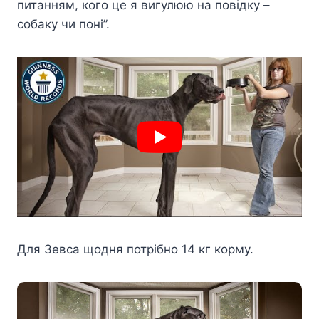
питанням, кого це я вигулюю на повідку –
собаку чи поні”.
Для Зевса щодня потрібно 14 кг корму.