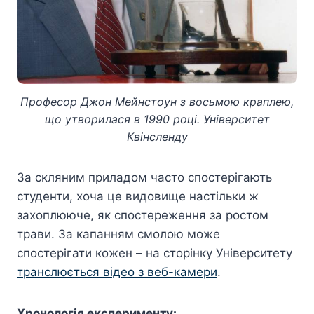
Професор Джон Мейнстоун з восьмою краплею,
що утворилася в 1990 році. Університет
Квінсленду
За скляним приладом часто спостерігають
студенти, хоча це видовище настільки ж
захоплююче, як спостереження за ростом
трави. За капанням смолою може
спостерігати кожен – на сторінку Університету
транслюється відео з веб-камери
.
Хронологія експерименту: