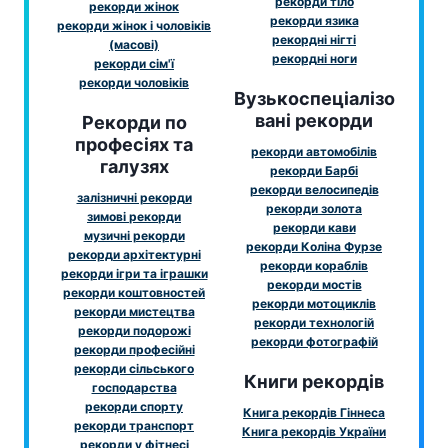
рекорди тіло
рекорди жінок
рекорди язика
рекорди жінок і чоловіків
рекордні нігті
(масові)
рекордні ноги
рекорди сім'ї
рекорди чоловіків
Вузькоспеціалізо
вані рекорди
Рекорди по
професіях та
рекорди автомобілів
галузях
рекорди Барбі
рекорди велосипедів
залізничні рекорди
рекорди золота
зимові рекорди
рекорди кави
музичні рекорди
рекорди Коліна Фурзе
рекорди архітектурні
рекорди кораблів
рекорди ігри та іграшки
рекорди мостів
рекорди коштовностей
рекорди мотоциклів
рекорди мистецтва
рекорди технологій
рекорди подорожі
рекорди фотографій
рекорди професійні
рекорди сільського
Книги рекордів
господарства
рекорди спорту
Книга рекордів Гіннеса
рекорди транспорт
Книга рекордів України
рекорди у фітнесі