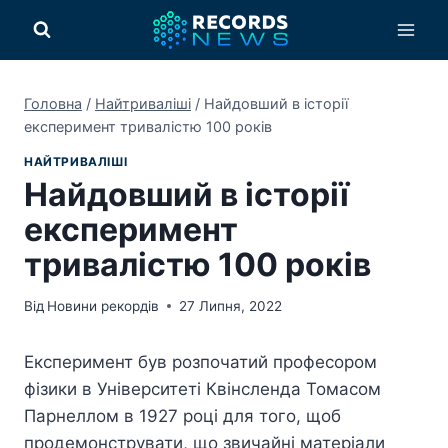
Перейти
до
вмісту
Головна
/
Найтриваліші
/
Найдовший в історії
експеримент тривалістю 100 років
НАЙТРИВАЛІШІ
Найдовший в історії
експеримент
тривалістю 100 років
Від
Новини рекордів
27 Липня, 2022
Експеримент був розпочатий професором
фізики в Університеті Квінсленда Томасом
Парнеллом в 1927 році для того, щоб
продемонструвати, що звичайні матеріали