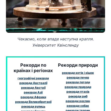
Чекаємо, коли впаде наступна крапля.
Університет Квінсленду
Рекорди по
Рекорди природи
країнах і регіонах
рекорди котів і кішок
рекорди печер
географічні рекорди
рекорди погоди
рекорди Австралії
рекорди природи
рекорди Австрії
рекорди птахів
рекорди Азії
рекорди риб
рекорди Африки
рекорди рослин
рекорди Великобританії
рекорди собак
рекорди вулиць
рекорди тварин