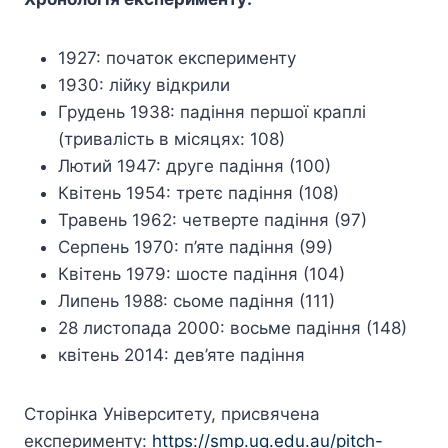
1927: початок експерименту
1930: лійку відкрили
Грудень 1938: падіння першої краплі
(тривалість в місяцях: 108)
Лютий 1947: друге падіння (100)
Квітень 1954: третє падіння (108)
Травень 1962: четверте падіння (97)
Серпень 1970: п’яте падіння (99)
Квітень 1979: шосте падіння (104)
Липень 1988: сьоме падіння (111)
28 листопада 2000: восьме падіння (148)
квітень 2014: дев’яте падіння
Сторінка Університету, присвячена
експерименту:
https://smp.uq.edu.au/pitch-