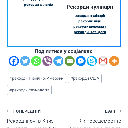
рекорди фільмів
Рекорди кулінарії
рекорди кулінарії
рекорди піци
рекорди шоколаду
рекордні хот-доги
Поділитися у соціалках:
Позначки
#
рекорди Північної Америки
#
рекорди США
запису:
#
рекорди технологій
Навігація
ПОПЕРЕДНІЙ
ДАЛІ
Рекордні очі в Книзі
Як передсмертне
записів