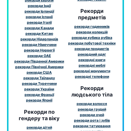
рекорди Европи
рекорди Індії
Рекорди
рекорди Ірландії
предметів
рекорди Іспанії
рекорди Італії
рекорди годинників
рекорди Канади
рекорди колекцій
рекорди Китаю
рекорди кубика рубіка
рекорди Нідерландів
рекорди побутової техніки
рекорди Німеччини
рекорди предметів
рекорди Норвегії
рекордний одяг
рекорди ОАЕ
рекордні книги
рекорди Південної Америки
рекордні меблі
рекорди Північної Америки
рекордні монументи
рекорди США
рекордні телефони
рекорди Таїланду
рекорди Туреччини
Рекорди
рекорди України
людського тіла
рекорди Франції
рекорди Японії
рекорди волосся
рекорди грудей
Рекорди по
рекорди очей
гендеру та віку
рекорди рота і зубів
рекорди татуювання
рекорди дітей