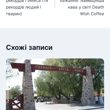
рекордів Гіннеса (19
бажання: найміцніша
рекордів людей і
кава у світі Death
тварин)
Wish Coffee
Схожі записи