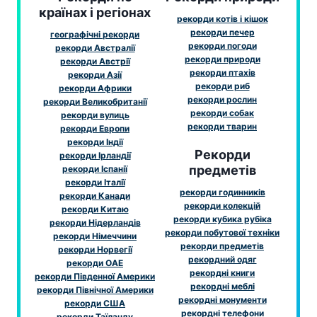
країнах і регіонах
рекорди котів і кішок
рекорди печер
географічні рекорди
рекорди погоди
рекорди Австралії
рекорди природи
рекорди Австрії
рекорди птахів
рекорди Азії
рекорди риб
рекорди Африки
рекорди рослин
рекорди Великобританії
рекорди собак
рекорди вулиць
рекорди тварин
рекорди Европи
рекорди Індії
Рекорди
рекорди Ірландії
предметів
рекорди Іспанії
рекорди Італії
рекорди годинників
рекорди Канади
рекорди колекцій
рекорди Китаю
рекорди кубика рубіка
рекорди Нідерландів
рекорди побутової техніки
рекорди Німеччини
рекорди предметів
рекорди Норвегії
рекордний одяг
рекорди ОАЕ
рекордні книги
рекорди Південної Америки
рекордні меблі
рекорди Північної Америки
рекордні монументи
рекорди США
рекордні телефони
рекорди Таїланду