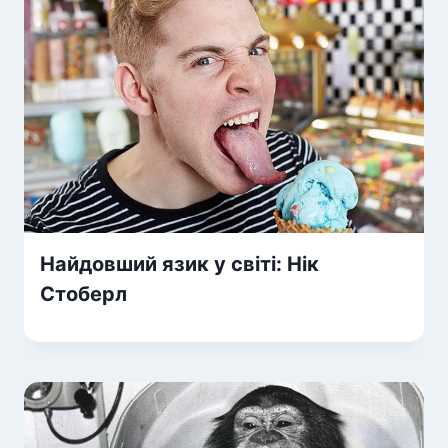
Найдовший язик у світі: Нік
Стоберл