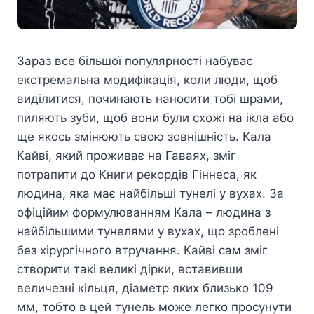
Зараз все більшої популярності набуває
екстремальна модифікація, коли люди, щоб
виділитися, починають наносити тобі шрами,
пиляють зуби, щоб вони були схожі на ікла або
ще якось змінюють свою зовнішність. Кала
Кайві, який проживає на Гаваях, зміг
потрапити до Книги рекордів Гіннеса, як
людина, яка має найбільші тунелі у вухах. За
офіційим формулюванням Кала – людина з
найбільшими тунелями у вухах, що зроблені
без хірургічного втручання. Кайві сам зміг
створити такі великі дірки, вставивши
величезні кільця, діаметр яких близько 109
мм, тобто в цей тунель може легко просунути