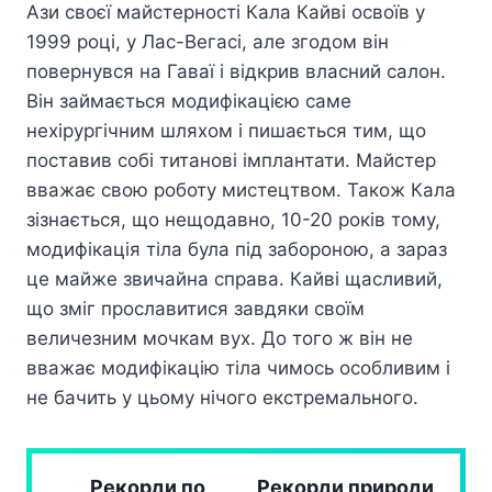
Ази своєї майстерності Кала Кайві освоїв у
1999 році, у Лас-Вегасі, але згодом він
повернувся на Гаваї і відкрив власний салон.
Він займається модифікацією саме
нехірургічним шляхом і пишається тим, що
поставив собі титанові імплантати. Майстер
вважає свою роботу мистецтвом. Також Кала
зізнається, що нещодавно, 10-20 років тому,
модифікація тіла була під забороною, а зараз
це майже звичайна справа. Кайві щасливий,
що зміг прославитися завдяки своїм
величезним мочкам вух. До того ж він не
вважає модифікацію тіла чимось особливим і
не бачить у цьому нічого екстремального.
Рекорди по
Рекорди природи