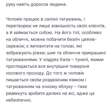
руку навіть доросла людина.
Чоловік працює в салоні татуювань, і
перетворює не лише зовнішність своїх клієнтів,
а й займається собою. На його тілі, особливо
на обличчі, можна побачити безліч цвяхів-
сережок; є імплантати на голові, які
зображують ріжки; шия та обличчя прикрашені
татуюваннями. У ніздрях Кала – тунелі, якими
проглядається вся внутрішня поверхня
носового проходу. До того ж чоловік
пишається своїм роздвоєним язиком і
татуюванням на очному яблуку – таке
ризикнуть зробити далеко не всі, адже це
небезпечно.