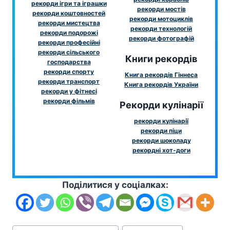
рекорди ігри та іграшки
рекорди мостів
рекорди коштовностей
рекорди мотоциклів
рекорди мистецтва
рекорди технологій
рекорди подорожі
рекорди фотографій
рекорди професійні
рекорди сільського
Книги рекордів
господарства
рекорди спорту
Книга рекордів Гіннеса
рекорди транспорт
Книга рекордів України
рекорди у фітнесі
рекорди фільмів
Рекорди кулінарії
рекорди кулінарії
рекорди піци
рекорди шоколаду
рекордні хот-доги
Поділитися у соціалках:
Позначки