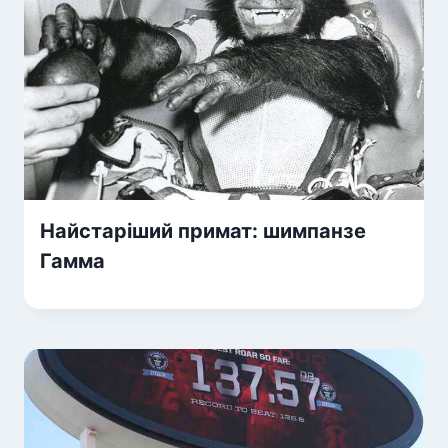
Найстаріший примат: шимпанзе
Гамма