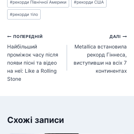
#
рекорди Північної Америки
#
рекорди США
запису:
#
рекорди тіло
Навігація
ПОПЕРЕДНІЙ
ДАЛІ
Найбільший
Metallica встановила
записів
проміжок часу після
рекорд Гіннеса,
появи пісні та відео
виступивши на всіх 7
на неї: Like a Rolling
континентах
Stone
Схожі записи