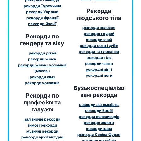
рекорди Туреччини
Рекорди
рекорди України
людського тіла
рекорди Франції
рекорди Японії
рекорди волосся
рекорди грудей
Рекорди по
рекорди очей
гендеру та віку
рекорди рота і зубів
рекорди татуювання
рекорди дітей
рекорди тіло
рекорди жінок
рекорди язика
рекорди жінок і чоловіків
рекордні нігті
(масові)
рекордні ноги
рекорди сім'ї
рекорди чоловіків
Вузькоспеціалізо
вані рекорди
Рекорди по
професіях та
рекорди автомобілів
галузях
рекорди Барбі
рекорди велосипедів
залізничні рекорди
рекорди золота
зимові рекорди
рекорди кави
музичні рекорди
рекорди Коліна Фурзе
рекорди архітектурні
рекорди кораблів