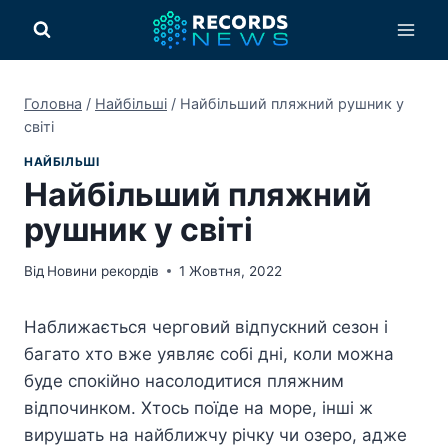
Перейти
до
вмісту
Головна
/
Найбільші
/
Найбільший пляжний рушник у
світі
НАЙБІЛЬШІ
Найбільший пляжний
рушник у світі
Від
Новини рекордів
1 Жовтня, 2022
Наближається черговий відпускний сезон і
багато хто вже уявляє собі дні, коли можна
буде спокійно насолодитися пляжним
відпочинком. Хтось поїде на море, інші ж
вирушать на найближчу річку чи озеро, адже