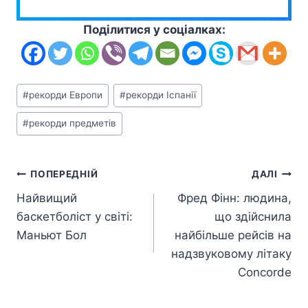
Поділитися у соціалках:
Позначки
#
рекорди Европи
#
рекорди Іспанії
запису:
#
рекорди предметів
Навігація
ПОПЕРЕДНІЙ
ДАЛІ
Найвищий
Фред Фінн: людина,
записів
баскетболіст у світі:
що здійснила
Маньют Бол
найбільше рейсів на
надзвуковому літаку
Concorde