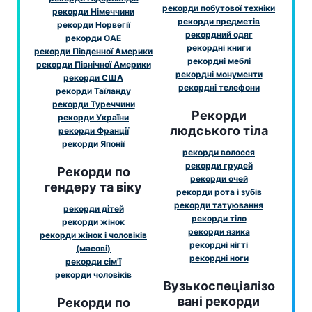
рекорди побутової техніки
рекорди Німеччини
рекорди предметів
рекорди Норвегії
рекордний одяг
рекорди ОАЕ
рекордні книги
рекорди Південної Америки
рекордні меблі
рекорди Північної Америки
рекордні монументи
рекорди США
рекордні телефони
рекорди Таїланду
рекорди Туреччини
Рекорди
рекорди України
людського тіла
рекорди Франції
рекорди Японії
рекорди волосся
рекорди грудей
Рекорди по
рекорди очей
гендеру та віку
рекорди рота і зубів
рекорди татуювання
рекорди дітей
рекорди тіло
рекорди жінок
рекорди язика
рекорди жінок і чоловіків
рекордні нігті
(масові)
рекордні ноги
рекорди сім'ї
рекорди чоловіків
Вузькоспеціалізо
вані рекорди
Рекорди по