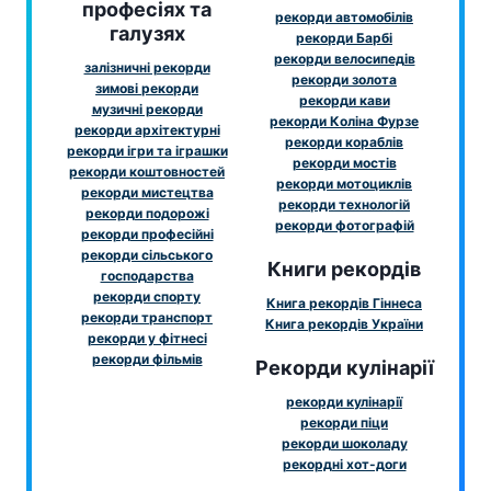
професіях та
рекорди автомобілів
галузях
рекорди Барбі
рекорди велосипедів
залізничні рекорди
рекорди золота
зимові рекорди
рекорди кави
музичні рекорди
рекорди Коліна Фурзе
рекорди архітектурні
рекорди кораблів
рекорди ігри та іграшки
рекорди мостів
рекорди коштовностей
рекорди мотоциклів
рекорди мистецтва
рекорди технологій
рекорди подорожі
рекорди фотографій
рекорди професійні
рекорди сільського
Книги рекордів
господарства
рекорди спорту
Книга рекордів Гіннеса
рекорди транспорт
Книга рекордів України
рекорди у фітнесі
рекорди фільмів
Рекорди кулінарії
рекорди кулінарії
рекорди піци
рекорди шоколаду
рекордні хот-доги