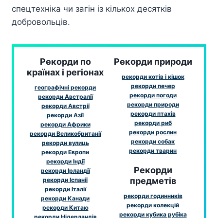
спецтехніка чи загін із кількох десятків
добровольців.
Рекорди по
Рекорди природи
країнах і регіонах
рекорди котів і кішок
рекорди печер
географічні рекорди
рекорди погоди
рекорди Австралії
рекорди природи
рекорди Австрії
рекорди птахів
рекорди Азії
рекорди риб
рекорди Африки
рекорди рослин
рекорди Великобританії
рекорди собак
рекорди вулиць
рекорди тварин
рекорди Европи
рекорди Індії
Рекорди
рекорди Ірландії
предметів
рекорди Іспанії
рекорди Італії
рекорди годинників
рекорди Канади
рекорди колекцій
рекорди Китаю
рекорди кубика рубіка
рекорди Нідерландів