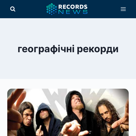
Перейти
до
вмісту
географічні рекорди