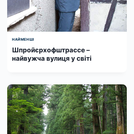
НАЙМЕНШІ
Шпройєрхофштрассе –
найвужча вулиця у світі