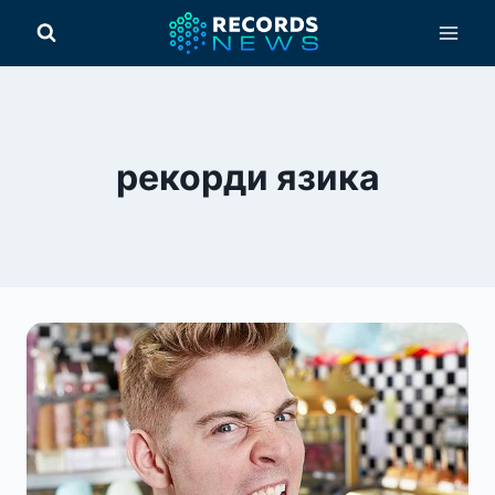
Перейти
до
вмісту
рекорди язика