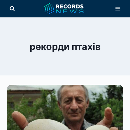
Перейти
до
вмісту
рекорди птахів