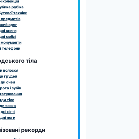
 колекцій
убика рубіка
утової техніки
 предметів
ний одяг
ні книги
ні меблі
 монументи
і телефони
дського тіла
и волосся
и грудей
ди очей
рота і зубів
татуювання
ди тіло
ди язика
дні нігті
дні ноги
ізовані рекорди