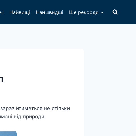
чі
Найвищі
Найшвидші
Ще рекорди
л
зараз йтиметься не стільки
имані від природи.