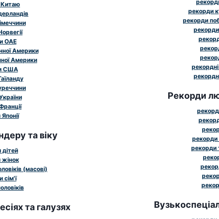
рекорди
 Китаю
рекорди к
дерландів
рекорди поб
імеччини
рекорди
Норвегії
рекорд
и ОАЕ
рекорд
нної Америки
рекорд
чної Америки
рекордні
и США
рекордн
Таїланду
уреччини
Рекорди лю
України
Франції
рекорд
Японії
рекорд
рекор
ндеру та віку
рекорди 
рекорди 
 дітей
рекор
 жінок
рекор
ловіків (масові)
рекор
 сім'ї
рекор
оловіків
Вузькоспеціал
сіях та галузях