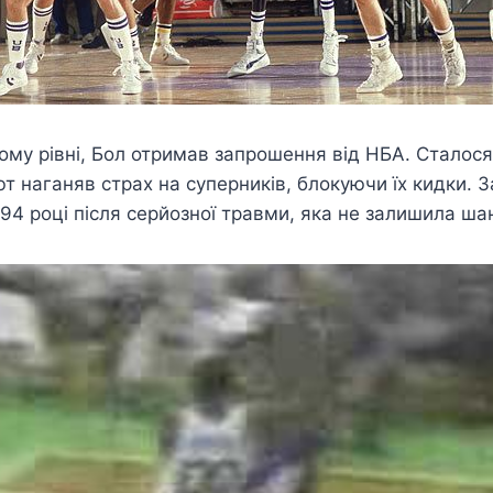
му рівні, Бол отримав запрошення від НБА. Сталося ц
ют наганяв страх на суперників, блокуючи їх кидки.
94 році після серйозної травми, яка не залишила ша