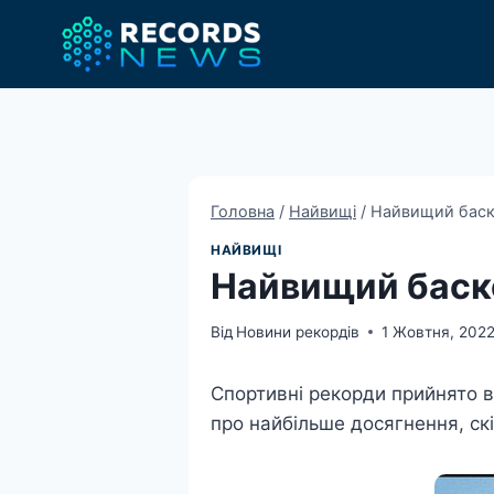
Перейти
до
вмісту
Головна
/
Найвищі
/
Найвищий баске
НАЙВИЩІ
Найвищий баске
Від
Новини рекордів
1 Жовтня, 202
Спортивні рекорди прийнято в
про найбільше досягнення, скі