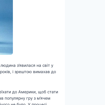
людина з’явилася на світ у
 років, і зрештою вимахав до
еїхати до Америки, щоб стати
в популярну гру з м’ячем
ічого не було. У процесі