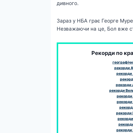
дивного.
Зараз у НБА грає Георге Муре
Незважаючи на це, Бол вже ст
Рекорди по краї
географічн
рекорди А
рекорди 
рекорди
рекорди
рекорди Вел
рекорди
рекорди
рекорди
рекорди І
рекорди 
рекорди 
рекорди