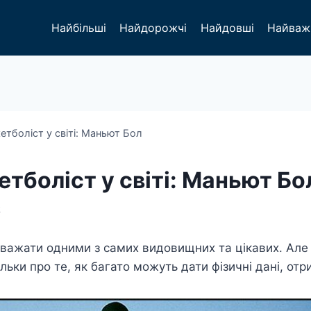
Найбільші
Найдорожчі
Найдовші
Найваж
тболіст у світі: Маньют Бол
тболіст у світі: Маньют Бо
2
важати одними з самих видовищних та цікавих. Але 
льки про те, як багато можуть дати фізичні дані, отр