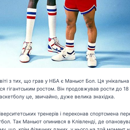
ті з тих, що грав у НБА є Маньют Бол. Ця унікальна 
ася гігантським ростом. Він продовжував рости до 18
аскетболу це, звичайно, дуже велика знахідка.
іверситетських тренерів і переконав спортсмена пер
бол. Так Маньют опинився в Клівленді, де опановува
му, що, крім фізичних даних, у нього на той момент н