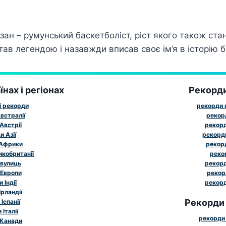
зан – румунський баскетболіст, ріст якого також ста
ав легендою і назавжди вписав своє ім’я в історію б
нах і регіонах
Рекорд
і рекорди
рекорди к
встралії
рекор
Австрії
рекорд
 Азії
рекорд
 Африки
рекорд
икобританії
реко
 вулиць
рекорд
 Европи
рекор
 Індії
рекорд
рландії
Рекорди
Іспанії
Італії
рекорди 
 Канади