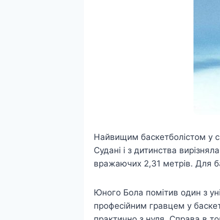
Найвищим баскетболістом у сві
Судані і з дитинства вирізнял
вражаючих 2,31 метрів. Для б
Юного Бола помітив один з ун
професійним гравцем у баскет
практично з нуля. Справа в то