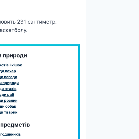
новить 231 сантиметр.
аскетболу.
и природи
отів і кішок
ди печер
и погоди
и природи
и птахів
рди риб
и рослин
ди собак
и тварин
 предметів
годинників