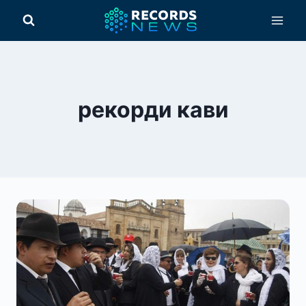
Перейти
до
вмісту
рекорди кави