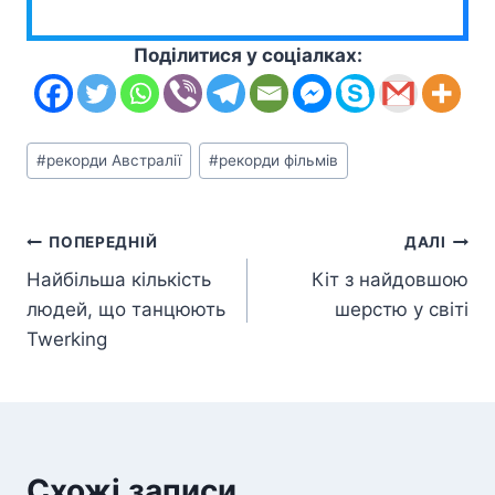
Поділитися у соціалках:
Позначки
#
рекорди Австралії
#
рекорди фільмів
запису:
Навігація
ПОПЕРЕДНІЙ
ДАЛІ
Найбільша кількість
Кіт з найдовшою
записів
людей, що танцюють
шерстю у світі
Twerking
Схожі записи