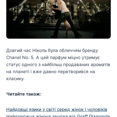
Довгий час Ніколь була обличчям бренду
Chanel No. 5. А цей парфум міцно утримує
статус одного з найбільш продаваних ароматів
на планеті і вже давно перетворився на
класику.
Читайте також:
Найдовші язики у світі серед жінок і чоловіків
Найдорожча жіноча зачіска від Graff Diamonds