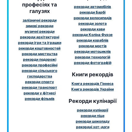
професіях та
рекорди автомобілів
галузях
рекорди Барбі
рекорди велосипедів
залізничні рекорди
рекорди золота
зимові рекорди
рекорди кави
музичні рекорди
рекорди Коліна Фурзе
рекорди архітектурні
рекорди кораблів
рекорди ігри та іграшки
рекорди мостів
рекорди коштовностей
рекорди мотоциклів
рекорди мистецтва
рекорди технологій
рекорди подорожі
рекорди фотографій
рекорди професійні
рекорди сільського
Книги рекордів
господарства
рекорди спорту
Книга рекордів Гіннеса
рекорди транспорт
Книга рекордів України
рекорди у фітнесі
рекорди фільмів
Рекорди кулінарії
рекорди кулінарії
рекорди піци
рекорди шоколаду
рекордні хот-доги