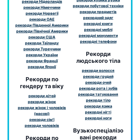
рекорди Нідерландів
рекорди побутової техніки
рекорди Німеччини
рекорди предметів
рекорди Норвегії
рекордний одяг
рекорди ОАЕ
рекордні книги
рекорди Південної Америки
рекордні меблі
рекорди Північної Америки
рекордні монументи
рекорди США
рекордні телефони
рекорди Таїланду
рекорди Туреччини
Рекорди
рекорди України
людського тіла
рекорди Франції
рекорди Японії
рекорди волосся
рекорди грудей
Рекорди по
рекорди очей
гендеру та віку
рекорди рота і зубів
рекорди татуювання
рекорди дітей
рекорди тіло
рекорди жінок
рекорди язика
рекорди жінок і чоловіків
рекордні нігті
(масові)
рекордні ноги
рекорди сім'ї
рекорди чоловіків
Вузькоспеціалізо
вані рекорди
Рекорди по