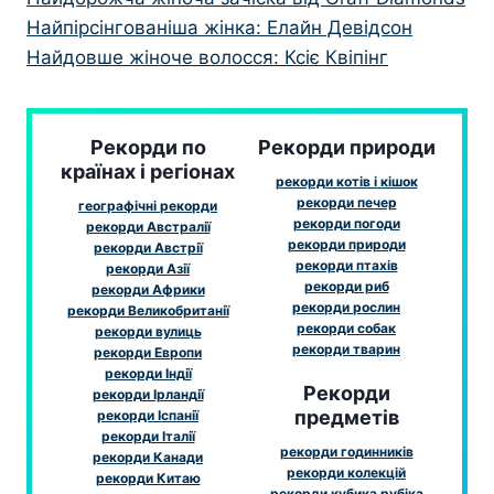
Найпірсінгованіша жінка: Елайн Девідсон
Найдовше жіноче волосся: Ксіє Квіпінг
Рекорди по
Рекорди природи
країнах і регіонах
рекорди котів і кішок
рекорди печер
географічні рекорди
рекорди погоди
рекорди Австралії
рекорди природи
рекорди Австрії
рекорди птахів
рекорди Азії
рекорди риб
рекорди Африки
рекорди рослин
рекорди Великобританії
рекорди собак
рекорди вулиць
рекорди тварин
рекорди Европи
рекорди Індії
Рекорди
рекорди Ірландії
предметів
рекорди Іспанії
рекорди Італії
рекорди годинників
рекорди Канади
рекорди колекцій
рекорди Китаю
рекорди кубика рубіка