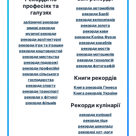
професіях та
рекорди автомобілів
галузях
рекорди Барбі
рекорди велосипедів
залізничні рекорди
рекорди золота
зимові рекорди
рекорди кави
музичні рекорди
рекорди Коліна Фурзе
рекорди архітектурні
рекорди кораблів
рекорди ігри та іграшки
рекорди мостів
рекорди коштовностей
рекорди мотоциклів
рекорди мистецтва
рекорди технологій
рекорди подорожі
рекорди фотографій
рекорди професійні
рекорди сільського
Книги рекордів
господарства
рекорди спорту
Книга рекордів Гіннеса
рекорди транспорт
Книга рекордів України
рекорди у фітнесі
рекорди фільмів
Рекорди кулінарії
рекорди кулінарії
рекорди піци
рекорди шоколаду
рекордні хот-доги