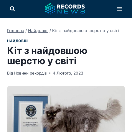
Перейти
до
вмісту
Головна
/
Найдовші
/
Кіт з найдовшою шерстю у світі
НАЙДОВШІ
Кіт з найдовшою
шерстю у світі
Від
Новини рекордів
4 Лютого, 2023