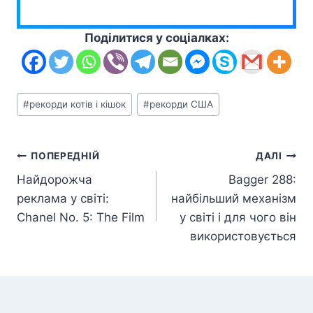
Поділитися у соціалках:
Позначки
#
рекорди котів і кішок
#
рекорди США
запису:
Навігація
ПОПЕРЕДНІЙ
ДАЛІ
Найдорожча
Bagger 288:
записів
реклама у світі:
найбільший механізм
Chanel No. 5: The Film
у світі і для чого він
використовується