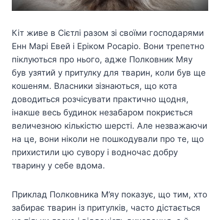
Кіт живе в Сієтлі разом зі своїми господарями
Енн Марі Евей і Еріком Росаріо. Вони трепетно
піклуються про нього, адже Полковник Мяу
був узятий у притулку для тварин, коли був ще
кошеням. Власники зізнаються, що кота
доводиться розчісувати практично щодня,
інакше весь будинок незабаром покриється
величезною кількістю шерсті. Але незважаючи
на це, вони ніколи не пошкодували про те, що
прихистили цю сувору і водночас добру
тварину у себе вдома.
Приклад Полковника М’яу показує, що тим, хто
забирає тварин із притулків, часто дістається