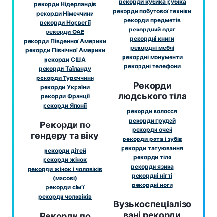
рекорди кубика рубіка
рекорди Нідерландів
рекорди побутової техніки
рекорди Німеччини
рекорди предметів
рекорди Норвегії
рекордний одяг
рекорди ОАЕ
рекордні книги
рекорди Південної Америки
рекордні меблі
рекорди Північної Америки
рекордні монументи
рекорди США
рекордні телефони
рекорди Таїланду
рекорди Туреччини
Рекорди
рекорди України
людського тіла
рекорди Франції
рекорди Японії
рекорди волосся
рекорди грудей
Рекорди по
рекорди очей
гендеру та віку
рекорди рота і зубів
рекорди татуювання
рекорди дітей
рекорди тіло
рекорди жінок
рекорди язика
рекорди жінок і чоловіків
рекордні нігті
(масові)
рекордні ноги
рекорди сім'ї
рекорди чоловіків
Вузькоспеціалізо
вані рекорди
Рекорди по