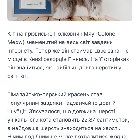
Кіт на прізвисько Полковник Мяу (Colonel
Meow) знаменитий на весь світ завдяки
інтернету. Тепер же він отримав своє законне
місце в Книзі рекордів Гіннеса. На її сторінках
він значиться, як найбільш довгошерстий у
світі кіт.
Гімалайсько-перський красень став
популярним завдяки надзвичайно довгій
“шубці”. З’ясувалося, що довжина шерсті
унікального кота становить 22.87 сантиметри,
а найдовша шерсть знаходиться на хвості.
Нічим подібним не може похвалитися жодна