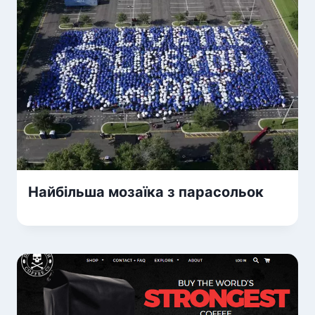
Найбільша мозаїка з парасольок