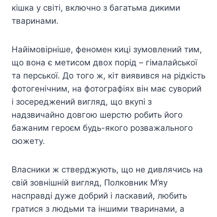
кішка у світі, включно з багатьма дикими
тваринами.
Найімовірніше, феномен киці зумовлений тим,
що вона є метисом двох порід – гімалайської
та перської. До того ж, кіт виявився на рідкість
фотогенічним, на фотографіях він має суворий
і зосереджений вигляд, що вкупі з
надзвичайно довгою шерстю робить його
бажаним героєм будь-якого розважального
сюжету.
Власники ж стверджують, що не дивлячись на
свій зовнішній вигляд, Полковник М’яу
насправді дуже добрий і ласкавий, любить
гратися з людьми та іншими тваринами, а