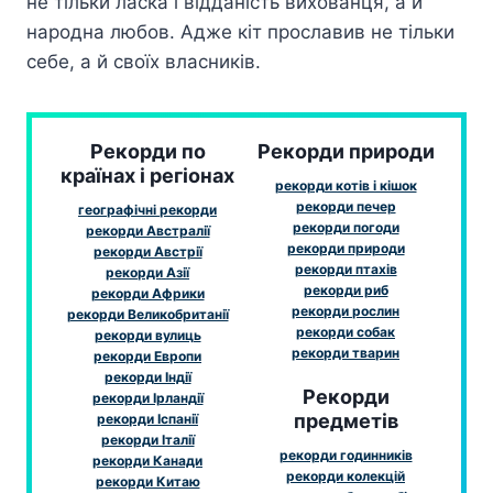
не тільки ласка і відданість вихованця, а й
народна любов. Адже кіт прославив не тільки
себе, а й своїх власників.
Рекорди по
Рекорди природи
країнах і регіонах
рекорди котів і кішок
рекорди печер
географічні рекорди
рекорди погоди
рекорди Австралії
рекорди природи
рекорди Австрії
рекорди птахів
рекорди Азії
рекорди риб
рекорди Африки
рекорди рослин
рекорди Великобританії
рекорди собак
рекорди вулиць
рекорди тварин
рекорди Европи
рекорди Індії
Рекорди
рекорди Ірландії
предметів
рекорди Іспанії
рекорди Італії
рекорди годинників
рекорди Канади
рекорди колекцій
рекорди Китаю