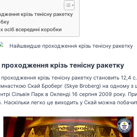
ження крізь тенісну ракетку
обку
х осіб всередині коробки
проходження крізь тенісну ракетку
роходження крізь тенісну ракетку становить 12,4 с.
мнасткою Скай Броберг (Skye Broberg) на одному з ш
нтрі Сільвія Парк в Окленді 16 серпня 2009 року. Пр
в. Наскільки легко це виходить у Скай можна побачит