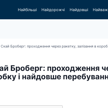
Найбільші
Найдорожчі
Найдовші
Найваж
Скай Броберг: проходження через ракетку, залізання в короб
ай Броберг: проходження ч
обку і найдовше перебуванн