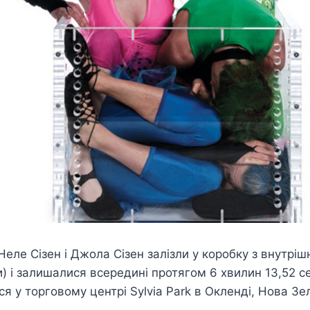
Неле Сізен і Джола Сізен залізли у коробку з внутріш
ми) і залишалися всередині протягом 6 хвилин 13,52 
ся у торговому центрі Sylvia Park в Окленді, Нова Зе