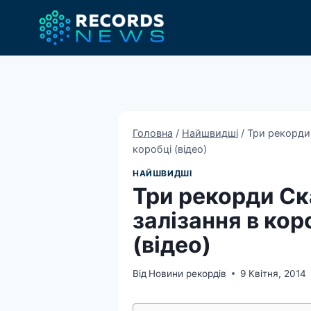
Перейти
до
вмісту
Головна
/
Найшвидші
/
Три рекорди 
коробці (відео)
НАЙШВИДШІ
Три рекорди Ск
залізання в кор
(відео)
Від
Новини рекордів
9 Квітня, 2014