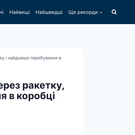
чі
Найвищі
Найшвидші
Ще рекорди
ку і найдовше перебування в
ерез ракетку,
я в коробці