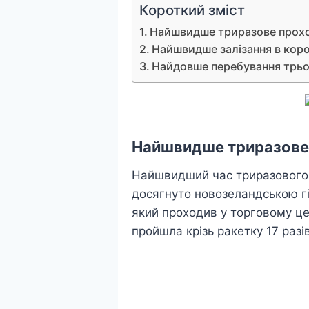
Короткий зміст
Найшвидше триразове проход
Найшвидше залізання в кор
Найдовше перебування трьо
Найшвидше триразове 
Найшвидший час триразового п
досягнуто новозеландською гі
який проходив у торговому це
пройшла крізь ракетку 17 разі