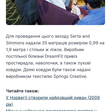
Для проведення цього заходу Serta and
Simmons надали 35 матраців розміром 0,99 на
1,9 метра і стільки ж ліжок. Виробник
постільної білизни DreamFit привіз
простирадла, наволочки, а також пухові
ковдри. Деякі ковдри були також надані
виробником текстилю Springs Creative.
Читайте також:
У Норвегії створили найдовший диван (2009
рік)