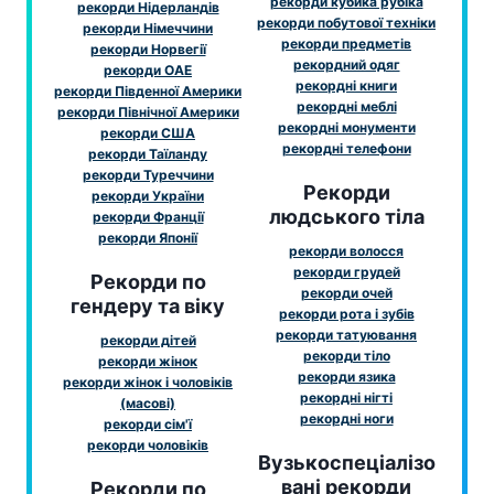
рекорди кубика рубіка
рекорди Нідерландів
рекорди побутової техніки
рекорди Німеччини
рекорди предметів
рекорди Норвегії
рекордний одяг
рекорди ОАЕ
рекордні книги
рекорди Південної Америки
рекордні меблі
рекорди Північної Америки
рекордні монументи
рекорди США
рекордні телефони
рекорди Таїланду
рекорди Туреччини
Рекорди
рекорди України
людського тіла
рекорди Франції
рекорди Японії
рекорди волосся
рекорди грудей
Рекорди по
рекорди очей
гендеру та віку
рекорди рота і зубів
рекорди татуювання
рекорди дітей
рекорди тіло
рекорди жінок
рекорди язика
рекорди жінок і чоловіків
рекордні нігті
(масові)
рекордні ноги
рекорди сім'ї
рекорди чоловіків
Вузькоспеціалізо
вані рекорди
Рекорди по