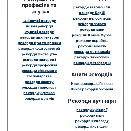
професіях та
рекорди автомобілів
галузях
рекорди Барбі
рекорди велосипедів
залізничні рекорди
рекорди золота
зимові рекорди
рекорди кави
музичні рекорди
рекорди Коліна Фурзе
рекорди архітектурні
рекорди кораблів
рекорди ігри та іграшки
рекорди мостів
рекорди коштовностей
рекорди мотоциклів
рекорди мистецтва
рекорди технологій
рекорди подорожі
рекорди фотографій
рекорди професійні
рекорди сільського
Книги рекордів
господарства
рекорди спорту
Книга рекордів Гіннеса
рекорди транспорт
Книга рекордів України
рекорди у фітнесі
рекорди фільмів
Рекорди кулінарії
рекорди кулінарії
рекорди піци
рекорди шоколаду
рекордні хот-доги