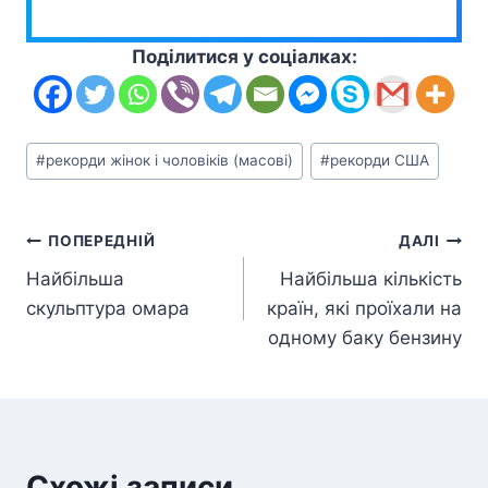
Поділитися у соціалках:
Позначки
#
рекорди жінок і чоловіків (масові)
#
рекорди США
запису:
Навігація
ПОПЕРЕДНІЙ
ДАЛІ
Найбільша
Найбільша кількість
записів
скульптура омара
країн, які проїхали на
одному баку бензину
Схожі записи