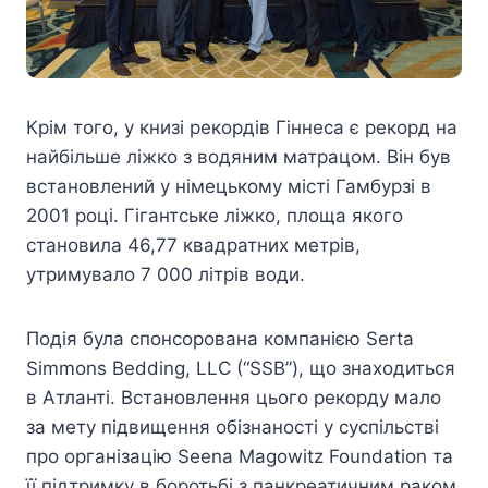
Крім того, у книзі рекордів Гіннеса є рекорд на
найбільше ліжко з водяним матрацом. Він був
встановлений у німецькому місті Гамбурзі в
2001 році. Гігантське ліжко, площа якого
становила 46,77 квадратних метрів,
утримувало 7 000 літрів води.
Подія була спонсорована компанією Serta
Simmons Bedding, LLC (“SSB”), що знаходиться
в Атланті. Встановлення цього рекорду мало
за мету підвищення обізнаності у суспільстві
про організацію Seena Magowitz Foundation та
її підтримку в боротьбі з панкреатичним раком.