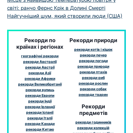
Місце з найвищою температурою повітря у
світі: ранчо Фернс Крік в Долині Смерті
Найгучніший шум, який створили люди (США)
Рекорди по
Рекорди природи
країнах і регіонах
рекорди котів і кішок
рекорди печер
географічні рекорди
рекорди погоди
рекорди Австралії
рекорди природи
рекорди Австрії
рекорди птахів
рекорди Азії
рекорди риб
рекорди Африки
рекорди рослин
рекорди Великобританії
рекорди собак
рекорди вулиць
рекорди тварин
рекорди Европи
рекорди Індії
Рекорди
рекорди Ірландії
предметів
рекорди Іспанії
рекорди Італії
рекорди годинників
рекорди Канади
рекорди колекцій
рекорди Китаю