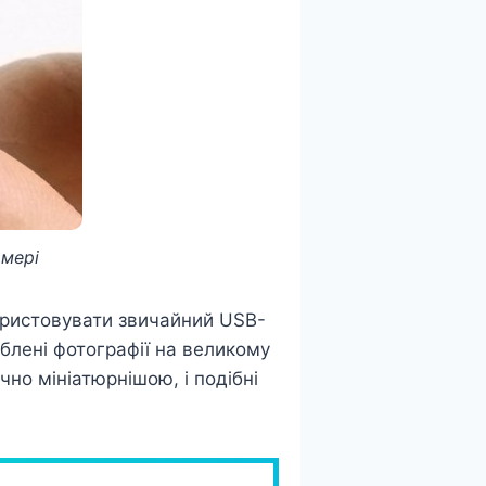
амері
користовувати звичайний USB-
блені фотографії на великому
но мініатюрнішою, і подібні