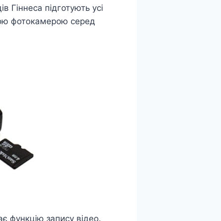
в Гіннеса підготують усі
шою фотокамерою серед
ає функцію запису відео.