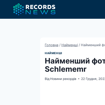
Перейти
до
вмісту
Головна
/
Найменші
/
Найменший фот
НАЙМЕНШІ
Найменший фото
Schlememr
Від
Новини рекордів
22 Грудня, 202