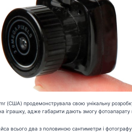
r (США) продемонструвала свою унікальну розробку
на іграшку, адже габарити дають змогу фотоапарату 
айса всього два з половиною сантиметри і фотографу