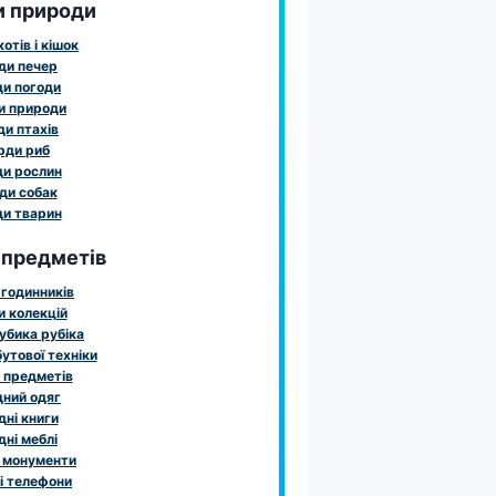
и природи
отів і кішок
ди печер
и погоди
и природи
и птахів
рди риб
и рослин
ди собак
и тварин
 предметів
годинників
 колекцій
убика рубіка
утової техніки
 предметів
ний одяг
ні книги
ні меблі
 монументи
і телефони