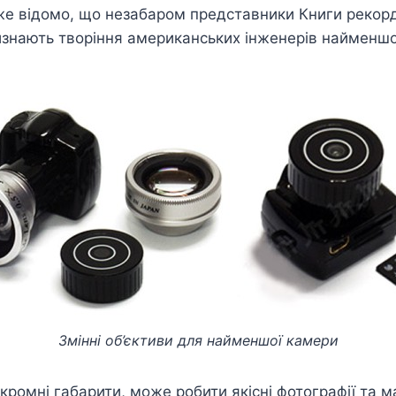
же відомо, що незабаром представники Книги рекорді
 визнають творіння американських інженерів наймен
Змінні об’єктиви для найменшої камери
ромні габарити, може робити якісні фотографії та м