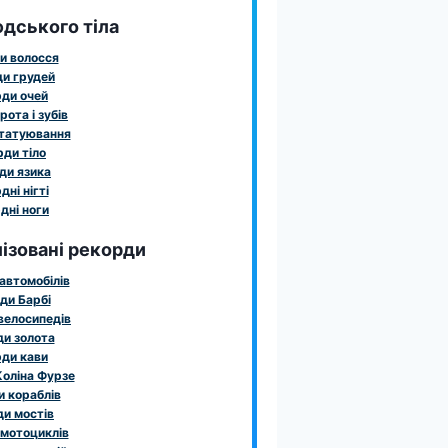
дського тіла
и волосся
и грудей
ди очей
рота і зубів
татуювання
ди тіло
ди язика
дні нігті
дні ноги
ізовані рекорди
автомобілів
ди Барбі
велосипедів
и золота
ди кави
оліна Фурзе
 кораблів
и мостів
мотоциклів