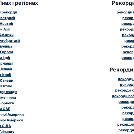
нах і регіонах
Рекорд
і рекорди
рекорди к
встралії
рекор
Австрії
рекорд
 Азії
рекорд
 Африки
рекорд
икобританії
реко
 вулиць
рекорд
 Европи
рекор
 Індії
рекорд
рландії
Рекорди
Іспанії
Італії
рекорди 
 Канади
рекорди
 Китаю
рекорди к
дерландів
рекорди поб
імеччини
рекорди
Норвегії
рекорд
и ОАЕ
рекорд
нної Америки
рекорд
чної Америки
рекордні
и США
рекордн
Таїланду