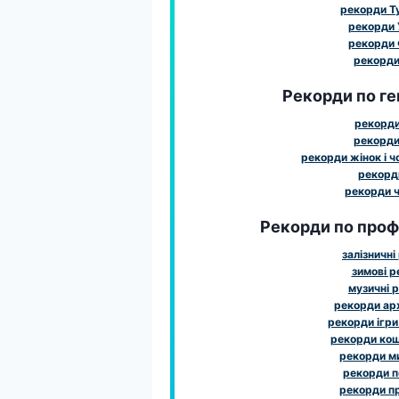
рекорди Т
рекорди 
рекорди 
рекорди 
Рекорди по ге
рекорди
рекорди
рекорди жінок і чо
рекорди
рекорди ч
Рекорди по профе
залізничні
зимові 
музичні 
рекорди ар
рекорди ігри
рекорди ко
рекорди м
рекорди 
рекорди п