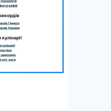
технологій
фотографій
рекордів
ордів Гіннеса
рдів України
 кулінарії
 кулінарії
ди піци
 шоколаду
і хот-доги