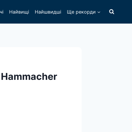
чі
Найвищі
Найшвидші
Ще рекорди
ії Hammacher