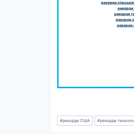
рекорди сільсько
рекорди
рекорди т
рекорди у
рекорди 
Позначки
#
рекорди США
#
рекорди техноло
запису: