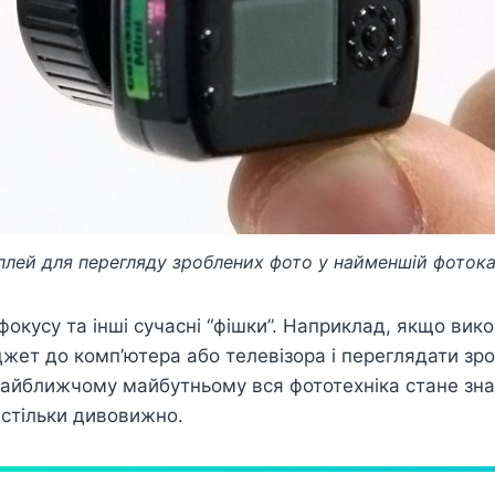
лей для перегляду зроблених фото у найменшій фоток
окусу та інші сучасні “фішки”. Наприклад, якщо ви
жет до комп’ютера або телевізора і переглядати зро
 найближчому майбутньому вся фототехніка стане знач
астільки дивовижно.