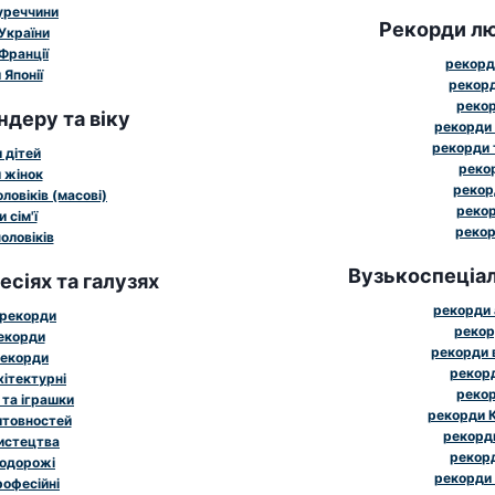
уреччини
Рекорди лю
України
Франції
рекорд
Японії
рекорд
рекор
ндеру та віку
рекорди 
рекорди 
 дітей
рекор
 жінок
рекор
ловіків (масові)
рекор
 сім'ї
рекор
оловіків
Вузькоспеціал
сіях та галузях
рекорди 
 рекорди
рекор
рекорди
рекорди 
рекорди
рекорд
хітектурні
рекор
 та іграшки
рекорди К
штовностей
рекорди
истецтва
рекорд
подорожі
рекорди 
рофесійні