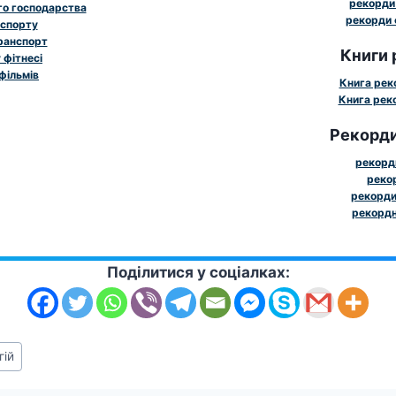
рекорди 
го господарства
рекорди 
 спорту
ранспорт
Книги 
 фітнесі
фільмів
Книга рек
Книга реко
Рекорди
рекорди
рекор
рекорди
рекордн
Поділитися у соціалках:
гій