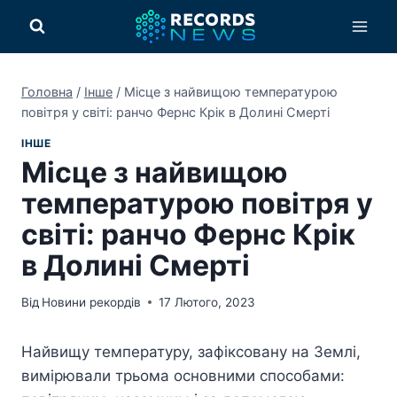
Перейти
до
вмісту
Головна
/
Інше
/
Місце з найвищою температурою
повітря у світі: ранчо Фернс Крік в Долині Смерті
ІНШЕ
Місце з найвищою
температурою повітря у
світі: ранчо Фернс Крік
в Долині Смерті
Від
Новини рекордів
17 Лютого, 2023
Найвищу температуру, зафіксовану на Землі,
вимірювали трьома основними способами: