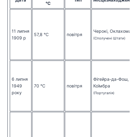
°C
11 липня
Черокі, Оклахома
57,8 °C
повітря
1909 р
(Сполучені Штати)
6 липня
Фігейра-да-Фош,
1949
70 °C
повітря
Коїмбра
року
(Португалія)