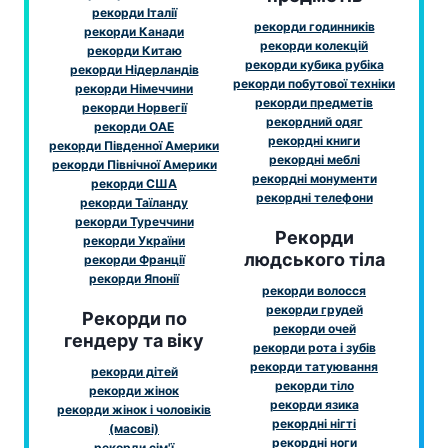
рекорди Італії
рекорди годинників
рекорди Канади
рекорди колекцій
рекорди Китаю
рекорди кубика рубіка
рекорди Нідерландів
рекорди побутової техніки
рекорди Німеччини
рекорди предметів
рекорди Норвегії
рекордний одяг
рекорди ОАЕ
рекордні книги
рекорди Південної Америки
рекордні меблі
рекорди Північної Америки
рекордні монументи
рекорди США
рекордні телефони
рекорди Таїланду
рекорди Туреччини
Рекорди
рекорди України
людського тіла
рекорди Франції
рекорди Японії
рекорди волосся
рекорди грудей
Рекорди по
рекорди очей
гендеру та віку
рекорди рота і зубів
рекорди татуювання
рекорди дітей
рекорди тіло
рекорди жінок
рекорди язика
рекорди жінок і чоловіків
рекордні нігті
(масові)
рекордні ноги
рекорди сім'ї