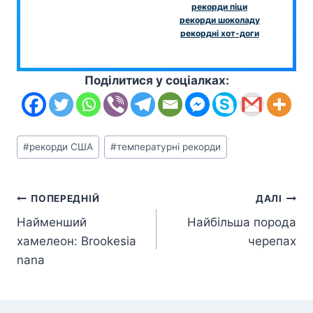
рекорди піци
рекорди шоколаду
рекордні хот-доги
Поділитися у соціалках:
Позначки
#
рекорди США
#
температурні рекорди
запису:
Навігація
ПОПЕРЕДНІЙ
ДАЛІ
Найменший
Найбільша порода
записів
хамелеон: Brookesia
черепах
nana