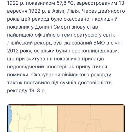
1922 р. показником 57,8 °C, зареєстрованим 13
вересня 1922 р. в Азізії, Лівія. Через дев’яносто
років цей рекорд було скасовано, і колишній
показник у Долині Смерті знову став
найвищою офіційною температурою у світі.
Лівійський рекорд був скасований ВМО в січні
2012 року, оскільки були переконливі докази,
що при зчитуванні показників приладів
недосвідчений спостерігач припустився
помилки. Скасування лівійського рекорду
також поставило під сумнів достовірність
рекорду 1913 р.