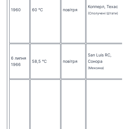
Копперл, Техас
1960
60 °C
повітря
(Сполучені Штати)
San Luis RC,
6 липня
58,5 °C
повітря
Сонора
1966
(Мексика)