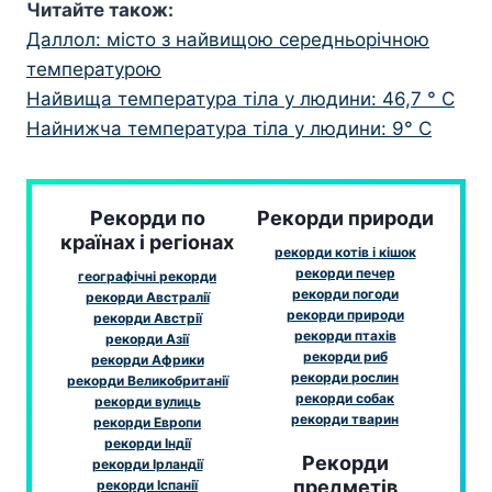
Читайте також:
Даллол: місто з найвищою середньорічною
температурою
Найвища температура тіла у людини: 46,7 ° С
Найнижча температура тіла у людини: 9° С
Рекорди по
Рекорди природи
країнах і регіонах
рекорди котів і кішок
рекорди печер
географічні рекорди
рекорди погоди
рекорди Австралії
рекорди природи
рекорди Австрії
рекорди птахів
рекорди Азії
рекорди риб
рекорди Африки
рекорди рослин
рекорди Великобританії
рекорди собак
рекорди вулиць
рекорди тварин
рекорди Европи
рекорди Індії
Рекорди
рекорди Ірландії
предметів
рекорди Іспанії