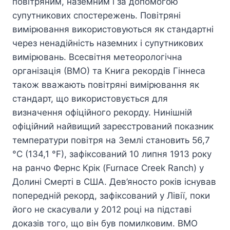
повітряним, наземним і за допомогою
супутникових спостережень. Повітряні
вимірювання використовуються як стандартні
через ненадійність наземних і супутникових
вимірювань. Всесвітня метеорологічна
організація (ВМО) та Книга рекордів Гіннеса
також вважають повітряні вимірювання як
стандарт, що використовується для
визначення офіційного рекорду. Нинішній
офіційний найвищий зареєстрований показник
температури повітря на Землі становить 56,7
°C (134,1 °F), зафіксований 10 липня 1913 року
на ранчо Фернс Крік (Furnace Creek Ranch) у
Долині Смерті в США. Дев’яносто років існував
попередній рекорд, зафіксований у Лівії, поки
його не скасували у 2012 році на підставі
доказів того, що він був помилковим. ВМО