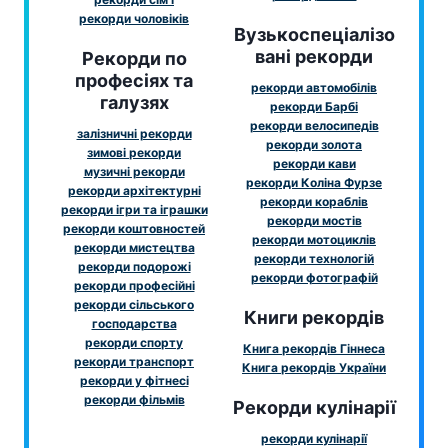
рекорди чоловіків
Вузькоспеціалізо
вані рекорди
Рекорди по
професіях та
рекорди автомобілів
галузях
рекорди Барбі
рекорди велосипедів
залізничні рекорди
рекорди золота
зимові рекорди
рекорди кави
музичні рекорди
рекорди Коліна Фурзе
рекорди архітектурні
рекорди кораблів
рекорди ігри та іграшки
рекорди мостів
рекорди коштовностей
рекорди мотоциклів
рекорди мистецтва
рекорди технологій
рекорди подорожі
рекорди фотографій
рекорди професійні
рекорди сільського
Книги рекордів
господарства
рекорди спорту
Книга рекордів Гіннеса
рекорди транспорт
Книга рекордів України
рекорди у фітнесі
рекорди фільмів
Рекорди кулінарії
рекорди кулінарії