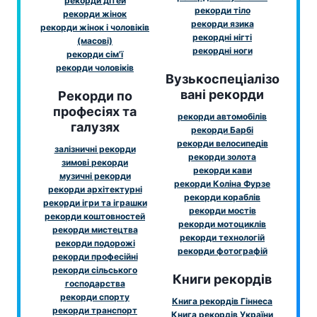
рекорди дітей
рекорди тіло
рекорди жінок
рекорди язика
рекорди жінок і чоловіків
рекордні нігті
(масові)
рекордні ноги
рекорди сім'ї
рекорди чоловіків
Вузькоспеціалізо
вані рекорди
Рекорди по
професіях та
рекорди автомобілів
галузях
рекорди Барбі
рекорди велосипедів
залізничні рекорди
рекорди золота
зимові рекорди
рекорди кави
музичні рекорди
рекорди Коліна Фурзе
рекорди архітектурні
рекорди кораблів
рекорди ігри та іграшки
рекорди мостів
рекорди коштовностей
рекорди мотоциклів
рекорди мистецтва
рекорди технологій
рекорди подорожі
рекорди фотографій
рекорди професійні
рекорди сільського
Книги рекордів
господарства
рекорди спорту
Книга рекордів Гіннеса
рекорди транспорт
Книга рекордів України