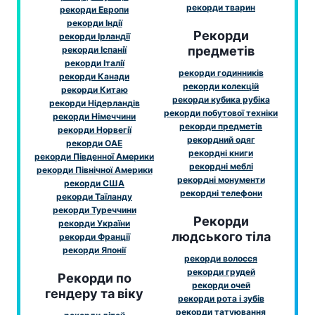
рекорди тварин
рекорди Европи
рекорди Індії
Рекорди
рекорди Ірландії
предметів
рекорди Іспанії
рекорди Італії
рекорди годинників
рекорди Канади
рекорди колекцій
рекорди Китаю
рекорди кубика рубіка
рекорди Нідерландів
рекорди побутової техніки
рекорди Німеччини
рекорди предметів
рекорди Норвегії
рекордний одяг
рекорди ОАЕ
рекордні книги
рекорди Південної Америки
рекордні меблі
рекорди Північної Америки
рекордні монументи
рекорди США
рекордні телефони
рекорди Таїланду
рекорди Туреччини
Рекорди
рекорди України
людського тіла
рекорди Франції
рекорди Японії
рекорди волосся
рекорди грудей
Рекорди по
рекорди очей
гендеру та віку
рекорди рота і зубів
рекорди татуювання