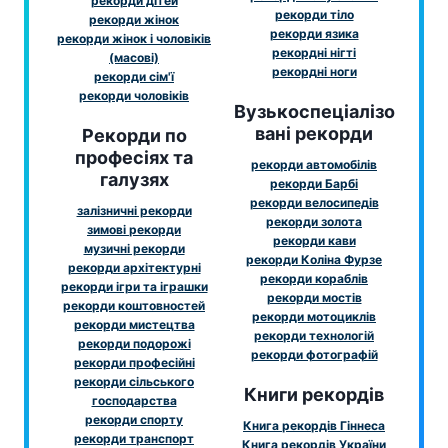
рекорди дітей
рекорди тіло
рекорди жінок
рекорди язика
рекорди жінок і чоловіків
рекордні нігті
(масові)
рекордні ноги
рекорди сім'ї
рекорди чоловіків
Вузькоспеціалізо
вані рекорди
Рекорди по
професіях та
рекорди автомобілів
галузях
рекорди Барбі
рекорди велосипедів
залізничні рекорди
рекорди золота
зимові рекорди
рекорди кави
музичні рекорди
рекорди Коліна Фурзе
рекорди архітектурні
рекорди кораблів
рекорди ігри та іграшки
рекорди мостів
рекорди коштовностей
рекорди мотоциклів
рекорди мистецтва
рекорди технологій
рекорди подорожі
рекорди фотографій
рекорди професійні
рекорди сільського
Книги рекордів
господарства
рекорди спорту
Книга рекордів Гіннеса
рекорди транспорт
Книга рекордів України