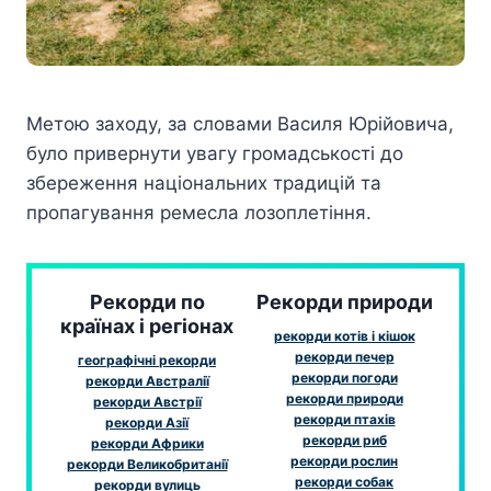
Метою заходу, за словами Василя Юрійовича,
було привернути увагу громадськості до
збереження національних традицій та
пропагування ремесла лозоплетіння.
Рекорди по
Рекорди природи
країнах і регіонах
рекорди котів і кішок
рекорди печер
географічні рекорди
рекорди погоди
рекорди Австралії
рекорди природи
рекорди Австрії
рекорди птахів
рекорди Азії
рекорди риб
рекорди Африки
рекорди рослин
рекорди Великобританії
рекорди собак
рекорди вулиць