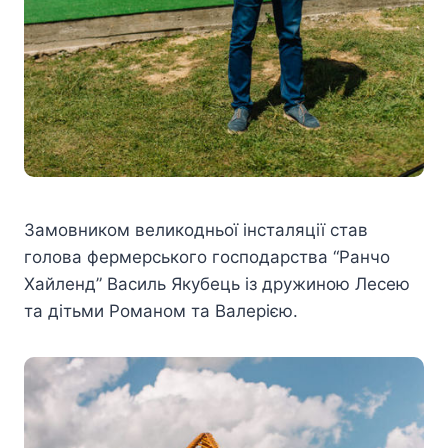
Замовником великодньої інсталяції став
голова фермерського господарства “Ранчо
Хайленд” Василь Якубець із дружиною Лесею
та дітьми Романом та Валерією.