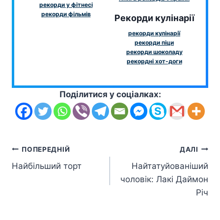
рекорди у фітнесі
рекорди фільмів
Рекорди кулінарії
рекорди кулінарії
рекорди піци
рекорди шоколаду
рекордні хот-доги
Поділитися у соціалках:
Навігація
ПОПЕРЕДНІЙ
ДАЛІ
Найбільший торт
Найтатуйованіший
записів
чоловік: Лакі Даймон
Річ