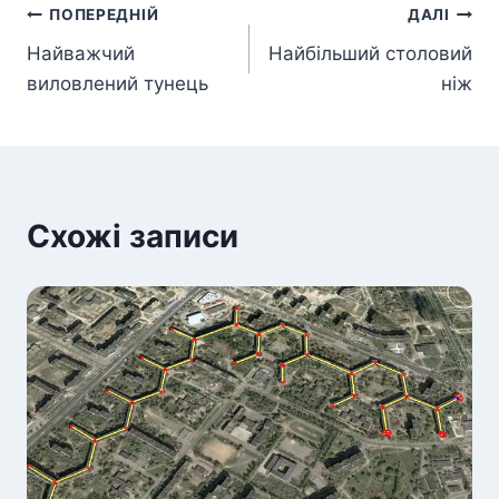
Навігація
ПОПЕРЕДНІЙ
ДАЛІ
Найважчий
Найбільший столовий
записів
виловлений тунець
ніж
Схожі записи