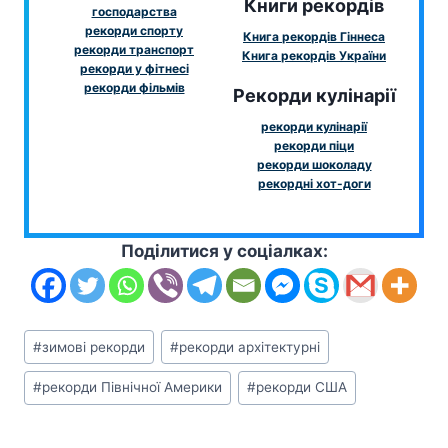
Книги рекордів
господарства
рекорди спорту
Книга рекордів Гіннеса
рекорди транспорт
Книга рекордів України
рекорди у фітнесі
рекорди фільмів
Рекорди кулінарії
рекорди кулінарії
рекорди піци
рекорди шоколаду
рекордні хот-доги
Поділитися у соціалках:
Позначки
#
зимові рекорди
#
рекорди архітектурні
запису:
#
рекорди Північної Америки
#
рекорди США