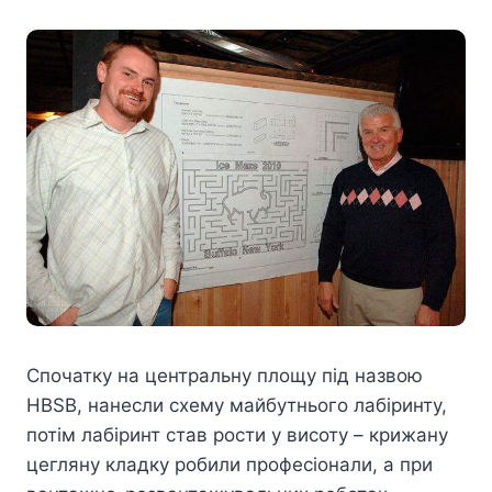
Спочатку на центральну площу під назвою
HBSB, нанесли схему майбутнього лабіринту,
потім лабіринт став рости у висоту – крижану
цегляну кладку робили професіонали, а при