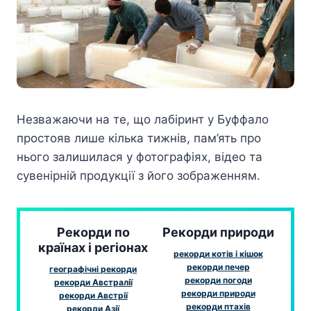
Незважаючи на те, що лабіринт у Буффало
простояв лише кілька тижнів, пам’ять про
нього залишилася у фотографіях, відео та
сувенірній продукції з його зображенням.
Рекорди по
Рекорди природи
країнах і регіонах
рекорди котів і кішок
рекорди печер
географічні рекорди
рекорди погоди
рекорди Австралії
рекорди природи
рекорди Австрії
рекорди птахів
рекорди Азії