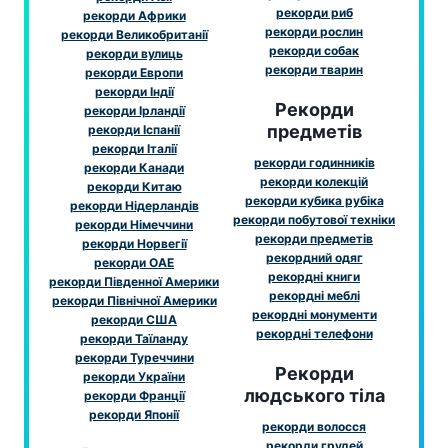
рекорди риб
рекорди Африки
рекорди рослин
рекорди Великобританії
рекорди собак
рекорди вулиць
рекорди тварин
рекорди Европи
рекорди Індії
Рекорди
рекорди Ірландії
предметів
рекорди Іспанії
рекорди Італії
рекорди годинників
рекорди Канади
рекорди колекцій
рекорди Китаю
рекорди кубика рубіка
рекорди Нідерландів
рекорди побутової техніки
рекорди Німеччини
рекорди предметів
рекорди Норвегії
рекордний одяг
рекорди ОАЕ
рекордні книги
рекорди Південної Америки
рекордні меблі
рекорди Північної Америки
рекордні монументи
рекорди США
рекордні телефони
рекорди Таїланду
рекорди Туреччини
Рекорди
рекорди України
людського тіла
рекорди Франції
рекорди Японії
рекорди волосся
рекорди грудей