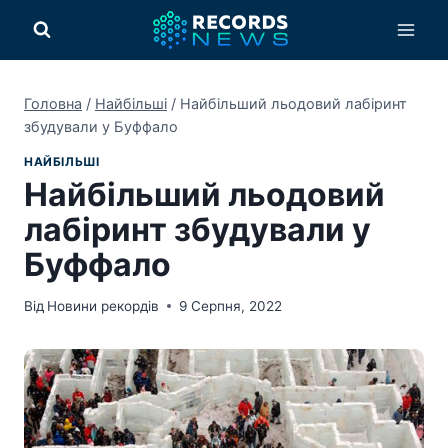
Перейти
до
вмісту
Головна
/
Найбільші
/
Найбільший льодовий лабіринт
збудували у Буффало
НАЙБІЛЬШІ
Найбільший льодовий
лабіринт збудували у
Буффало
Від
Новини рекордів
9 Серпня, 2022