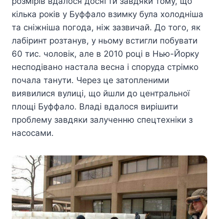
розмірів вдалося досягти завдяки тому, що
кілька років у Буффало взимку була холодніша
та сніжніша погода, ніж зазвичай. До того, як
лабіринт розтанув, у ньому встигли побувати
60 тис. чоловік, але в 2010 році в Нью-Йорку
несподівано настала весна і споруда стрімко
почала танути. Через це затопленими
виявилися вулиці, що йшли до центральної
площі Буффало. Владі вдалося вирішити
проблему завдяки залученню спецтехніки з
насосами.