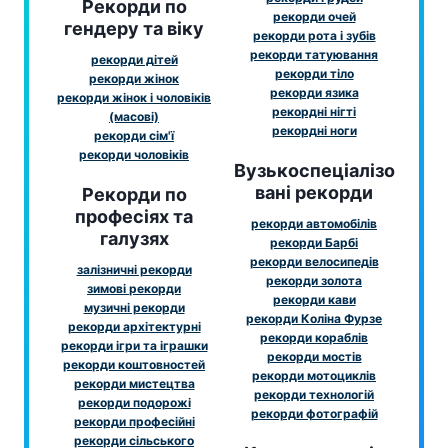
Рекорди по
рекорди очей
гендеру та віку
рекорди рота і зубів
рекорди татуювання
рекорди дітей
рекорди тіло
рекорди жінок
рекорди язика
рекорди жінок і чоловіків
рекордні нігті
(масові)
рекордні ноги
рекорди сім'ї
рекорди чоловіків
Вузькоспеціалізо
вані рекорди
Рекорди по
професіях та
рекорди автомобілів
галузях
рекорди Барбі
рекорди велосипедів
залізничні рекорди
рекорди золота
зимові рекорди
рекорди кави
музичні рекорди
рекорди Коліна Фурзе
рекорди архітектурні
рекорди кораблів
рекорди ігри та іграшки
рекорди мостів
рекорди коштовностей
рекорди мотоциклів
рекорди мистецтва
рекорди технологій
рекорди подорожі
рекорди фотографій
рекорди професійні
рекорди сільського