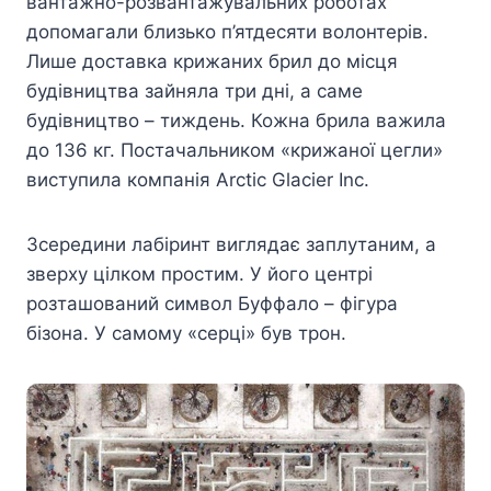
вантажно-розвантажувальних роботах
допомагали близько п’ятдесяти волонтерів.
Лише доставка крижаних брил до місця
будівництва зайняла три дні, а саме
будівництво – тиждень. Кожна брила важила
до 136 кг. Постачальником «крижаної цегли»
виступила компанія Arctic Glacier Inc.
Зсередини лабіринт виглядає заплутаним, а
зверху цілком простим. У його центрі
розташований символ Буффало – фігура
бізона. У самому «серці» був трон.