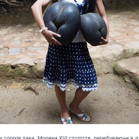
х горіхів така. Моряки XVI століття, перебуваючи в д