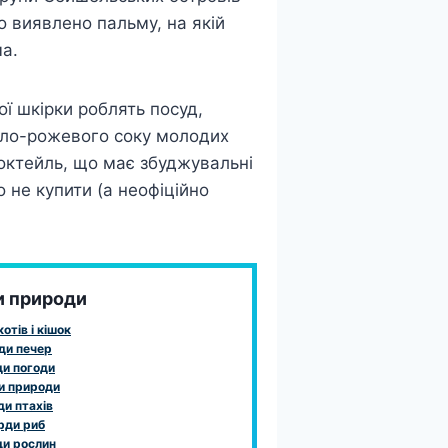
о виявлено пальму, на якій
ма.
ої шкірки роблять посуд,
біло-рожевого соку молодих
коктейль, що має збуджувальні
о не купити (а неофіційно
и природи
отів і кішок
ди печер
и погоди
и природи
и птахів
рди риб
и рослин