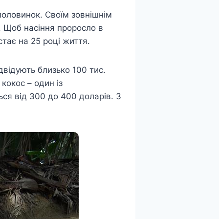
половинок. Своїм зовнішнім
в. Щоб насіння проросло в
стає на 25 році життя.
двідують близько 100 тис.
 кокос – один із
ься від 300 до 400 доларів. З