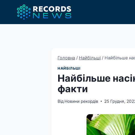
Перейти
до
вмісту
Головна
/
Найбільші
/
Найбільше насі
НАЙБІЛЬШІ
Найбільше насінн
факти
Від
Новини рекордів
25 Грудня, 202