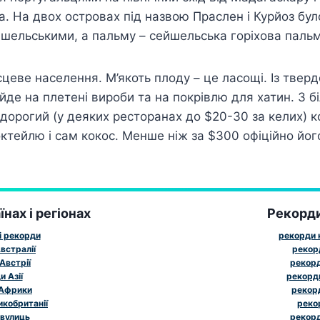
а. На двох островах під назвою Праслен і Курйоз бул
ейшельськими, а пальму – сейшельська горіхова паль
еве населення. М’якоть плоду – це ласощі. Із тверд
йде на плетені вироби та на покрівлю для хатин. З 
і дорогий (у деяких ресторанах до $20-30 за келих) 
коктейлю і сам кокос. Менше ніж за $300 офіційно йог
нах і регіонах
Рекорд
і рекорди
рекорди к
встралії
рекор
Австрії
рекорд
 Азії
рекорд
 Африки
рекорд
икобританії
реко
 вулиць
рекорд