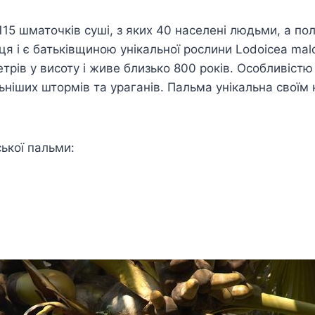
15 шматочків суші, з яких 40 населені людьми, а пол
я і є батьківщиною унікальної рослини Lodoicea mal
рів у висоту і живе близько 800 років. Особливістю 
ьніших штормів та ураганів. Пальма унікальна своїм
ької пальми: