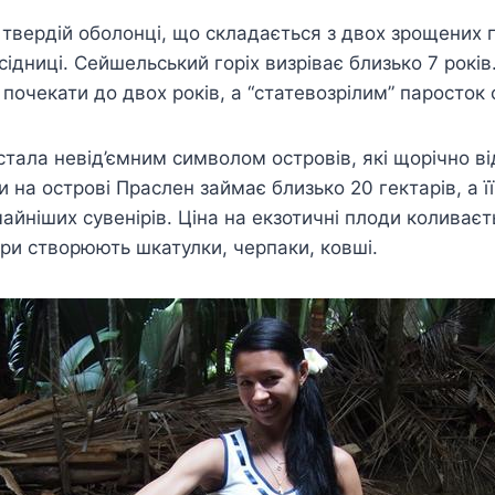
у твердій оболонці, що складається з двох зрощених 
сідниці. Сейшельський горіх визріває близько 7 рокі
 почекати до двох років, а “статевозрілим” паросток 
тала невід’ємним символом островів, які щорічно ві
и на острові Праслен займає близько 20 гектарів, а її
айніших сувенірів. Ціна на екзотичні плоди коливаєт
ри створюють шкатулки, черпаки, ковші.