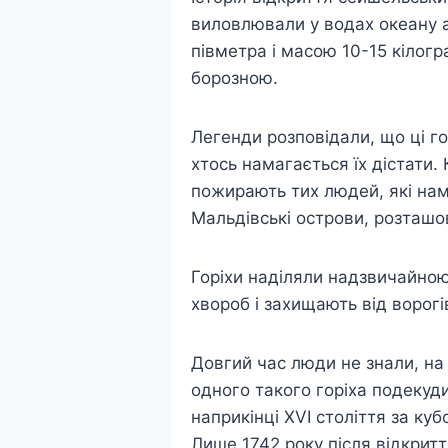
виловлювали у водах океану а
півметра і масою 10-15 кілогр
борозною.
Легенди розповідали, що ці го
хтось намагається їх дістати.
пожирають тих людей, які нам
Мальдівські острови, розташова
Горіхи наділяли надзвичайною
хвороб і захищають від ворогі
Довгий час люди не знали, на 
одного такого горіха подекуд
наприкінці XVI століття за ку
Лише 1742 року після відкрит