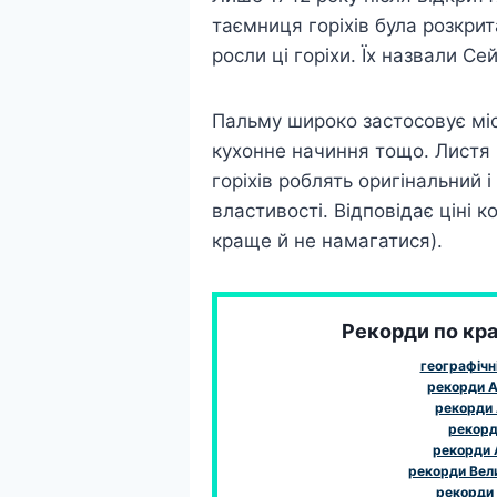
таємниця горіхів була розкрит
росли ці горіхи. Їх назвали С
Пальму широко застосовує місц
кухонне начиння тощо. Листя 
горіхів роблять оригінальний 
властивості. Відповідає ціні 
краще й не намагатися).
Рекорди по краї
географічн
рекорди А
рекорди 
рекорди
рекорди
рекорди Вел
рекорди