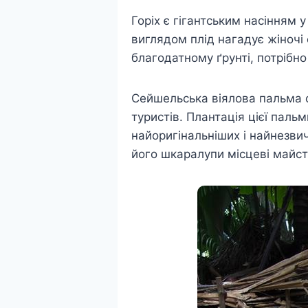
Горіх є гігантським насінням 
виглядом плід нагадує жіночі 
благодатному ґрунті, потрібно
Сейшельська віялова пальма с
туристів. Плантація цієї пальм
найоригінальніших і найнезвич
його шкаралупи місцеві майст