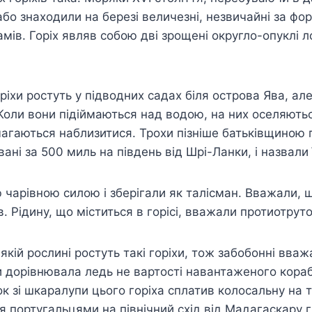
бо знаходили на березі величезні, незвичайні за фо
амів. Горіх являв собою дві зрощені округло-опуклі л
ріхи ростуть у підводних садах біля острова Ява, а
 Коли вони підіймаються над водою, на них оселяють
агаються наблизитися. Трохи пізніше батьківщиною г
ні за 500 миль на південь від Шрі-Ланки, і назвали ї
 чарівною силою і зберігали як талісман. Вважали, щ
в. Рідину, що міститься в горісі, вважали протиотрут
якій рослині ростуть такі горіхи, тож забобонні вваж
и дорівнювала ледь не вартості навантаженого корабл
бок зі шкаралупи цього горіха сплатив колосальну на 
тя португальцями на північний схід від Мадагаскару