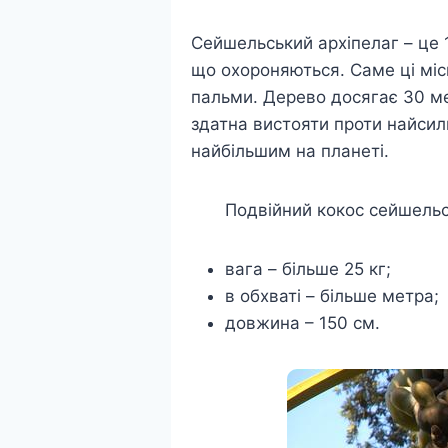
Сейшельський архіпелаг – це 1
що охороняються. Саме ці місц
пальми. Дерево досягає 30 мет
здатна вистояти проти найсил
найбільшим на планеті.
Подвійний кокос сейшельс
вага – більше 25 кг;
в обхваті – більше метра;
довжина – 150 см.