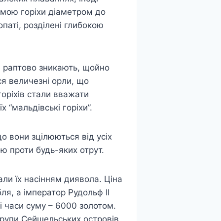
рмою горіхи діаметром до
опаті, розділені глибокою
ле раптово зникають, щойно
ся величезні орли, що
оріхів стали вважати
х “мальдівські горіхи”.
о вони зцілюються від усіх
ою проти будь-яких отрут.
али їх насінням диявола. Ціна
я, а імператор Рудольф II
ті часи суму – 6000 золотом.
 групи Сейшельських островів