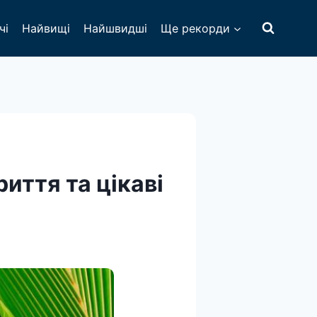
чі
Найвищі
Найшвидші
Ще рекорди
риття та цікаві