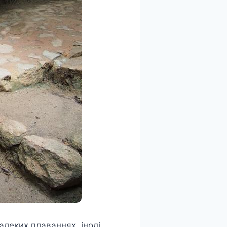
алеких плаваннях, іноді