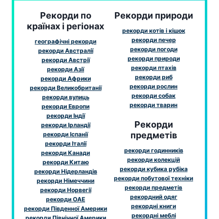
Рекорди по
Рекорди природи
країнах і регіонах
рекорди котів і кішок
рекорди печер
географічні рекорди
рекорди погоди
рекорди Австралії
рекорди природи
рекорди Австрії
рекорди птахів
рекорди Азії
рекорди риб
рекорди Африки
рекорди рослин
рекорди Великобританії
рекорди собак
рекорди вулиць
рекорди тварин
рекорди Европи
рекорди Індії
Рекорди
рекорди Ірландії
предметів
рекорди Іспанії
рекорди Італії
рекорди годинників
рекорди Канади
рекорди колекцій
рекорди Китаю
рекорди кубика рубіка
рекорди Нідерландів
рекорди побутової техніки
рекорди Німеччини
рекорди предметів
рекорди Норвегії
рекордний одяг
рекорди ОАЕ
рекордні книги
рекорди Південної Америки
рекордні меблі
рекорди Північної Америки