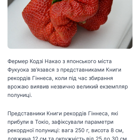
Фермер Кодзі Накао з японського міста
Фукуока зв’язався з представниками Книги
рекордів Гіннеса, коли під час збирання
врожаю виявив незвично великий екземпляр
полуниці.
Представники Книги рекордів Гіннеса, які
прибули в Токіо, зафіксували параметри
рекордної полуниці: вага 250 г, висота 8 см,
довжина 12 см та окружність від 25 до 30 см.