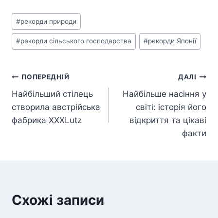
Позначки
#
рекорди природи
запису:
#
рекорди сільського господарства
#
рекорди Японії
Навігація
ПОПЕРЕДНІЙ
ДАЛІ
Найбільший стілець
Найбільше насіння у
записів
створила австрійська
світі: історія його
фабрика XXXLutz
відкриття та цікаві
факти
Схожі записи