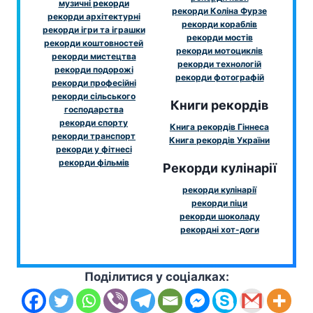
музичні рекорди
рекорди Коліна Фурзе
рекорди архітектурні
рекорди кораблів
рекорди ігри та іграшки
рекорди мостів
рекорди коштовностей
рекорди мотоциклів
рекорди мистецтва
рекорди технологій
рекорди подорожі
рекорди фотографій
рекорди професійні
рекорди сільського
Книги рекордів
господарства
рекорди спорту
Книга рекордів Гіннеса
рекорди транспорт
Книга рекордів України
рекорди у фітнесі
рекорди фільмів
Рекорди кулінарії
рекорди кулінарії
рекорди піци
рекорди шоколаду
рекордні хот-доги
Поділитися у соціалках: