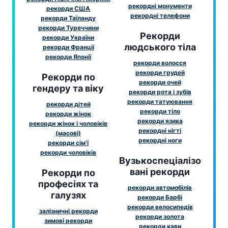
рекордні монументи
рекорди США
рекордні телефони
рекорди Таїланду
рекорди Туреччини
Рекорди
рекорди України
людського тіла
рекорди Франції
рекорди Японії
рекорди волосся
рекорди грудей
Рекорди по
рекорди очей
гендеру та віку
рекорди рота і зубів
рекорди татуювання
рекорди дітей
рекорди тіло
рекорди жінок
рекорди язика
рекорди жінок і чоловіків
рекордні нігті
(масові)
рекордні ноги
рекорди сім'ї
рекорди чоловіків
Вузькоспеціалізо
вані рекорди
Рекорди по
професіях та
рекорди автомобілів
галузях
рекорди Барбі
рекорди велосипедів
залізничні рекорди
рекорди золота
зимові рекорди
рекорди кави