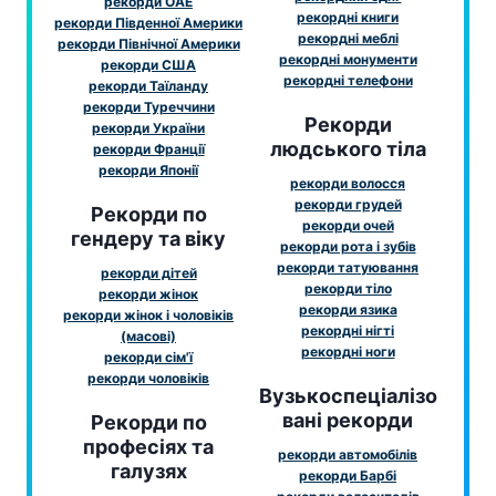
рекорди ОАЕ
рекордні книги
рекорди Південної Америки
рекордні меблі
рекорди Північної Америки
рекордні монументи
рекорди США
рекордні телефони
рекорди Таїланду
рекорди Туреччини
Рекорди
рекорди України
людського тіла
рекорди Франції
рекорди Японії
рекорди волосся
рекорди грудей
Рекорди по
рекорди очей
гендеру та віку
рекорди рота і зубів
рекорди татуювання
рекорди дітей
рекорди тіло
рекорди жінок
рекорди язика
рекорди жінок і чоловіків
рекордні нігті
(масові)
рекордні ноги
рекорди сім'ї
рекорди чоловіків
Вузькоспеціалізо
вані рекорди
Рекорди по
професіях та
рекорди автомобілів
галузях
рекорди Барбі