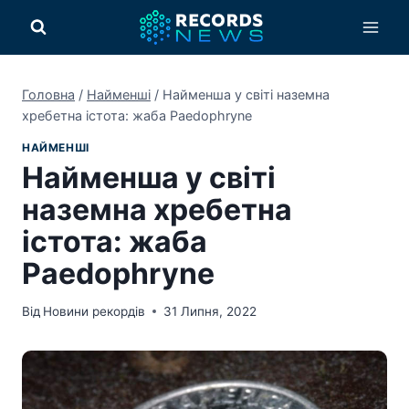
Перейти
до
вмісту
Головна
/
Найменші
/
Найменша у світі наземна
хребетна істота: жаба Paedophryne
НАЙМЕНШІ
Найменша у світі
наземна хребетна
істота: жаба
Paedophryne
Від
Новини рекордів
31 Липня, 2022