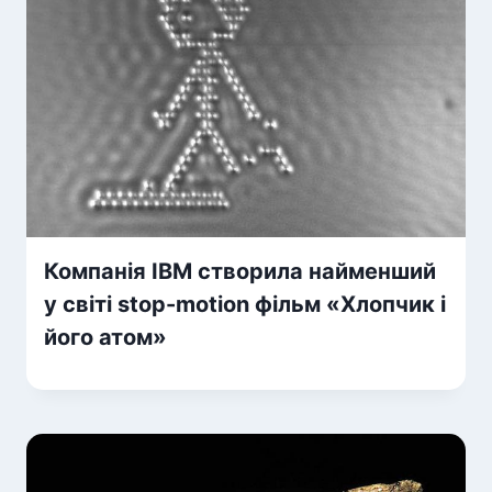
Компанія IBM створила найменший
у світі stop-motion фільм «Хлопчик і
його атом»