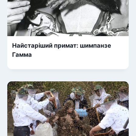
Найстаріший примат: шимпанзе
Гамма