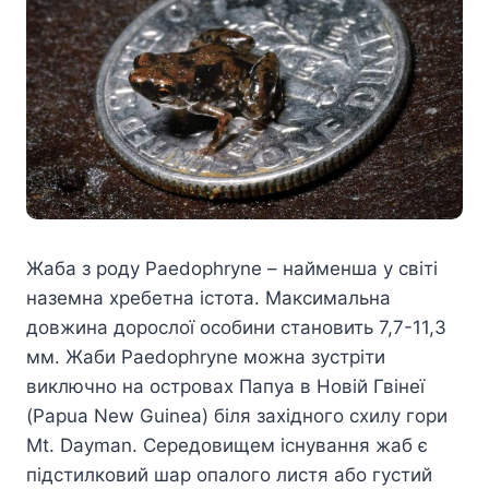
Жаба з роду Paedophryne – найменша у світі
наземна хребетна істота. Максимальна
довжина дорослої особини становить 7,7-11,3
мм. Жаби Paedophryne можна зустріти
виключно на островах Папуа в Новій Гвінеї
(Papua New Guinea) біля західного схилу гори
Mt. Dayman. Середовищем існування жаб є
підстилковий шар опалого листя або густий