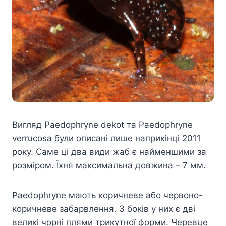
Вигляд Paedophryne dekot та Paedophryne
verrucosa були описані лише наприкінці 2011
року. Саме ці два види жаб є найменшими за
розміром. Їхня максимальна довжина – 7 мм.
Paedophryne мають коричневе або червоно-
коричневе забарвлення. З боків у них є дві
великі чорні плями трикутної форми. Черевце