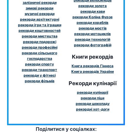
рекорди велосипедів
залізничні рекорди
рекорди золота
зимові рекорди
рекорди кави
музичні рекорди
рекорди Коліна Фурзе
рекорди архітектурні
рекорди кораблів
рекорди ігри та іграшки
рекорди мостів
рекорди коштовностей
рекорди мотоциклів
рекорди мистецтва
рекорди технологій
рекорди подорожі
рекорди фотографій
рекорди професійні
рекорди сільського
Книги рекордів
господарства
рекорди спорту
Книга рекордів Гіннеса
рекорди транспорт
Книга рекордів України
рекорди у фітнесі
рекорди фільмів
Рекорди кулінарії
рекорди кулінарії
рекорди піци
рекорди шоколаду
рекордні хот-доги
Поділитися у соціалках: