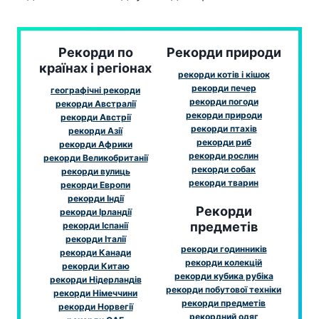
Рекорди по
Рекорди природи
країнах і регіонах
рекорди котів і кішок
рекорди печер
географічні рекорди
рекорди погоди
рекорди Австралії
рекорди природи
рекорди Австрії
рекорди птахів
рекорди Азії
рекорди риб
рекорди Африки
рекорди рослин
рекорди Великобританії
рекорди собак
рекорди вулиць
рекорди тварин
рекорди Европи
рекорди Індії
Рекорди
рекорди Ірландії
предметів
рекорди Іспанії
рекорди Італії
рекорди годинників
рекорди Канади
рекорди колекцій
рекорди Китаю
рекорди кубика рубіка
рекорди Нідерландів
рекорди побутової техніки
рекорди Німеччини
рекорди предметів
рекорди Норвегії
рекордний одяг