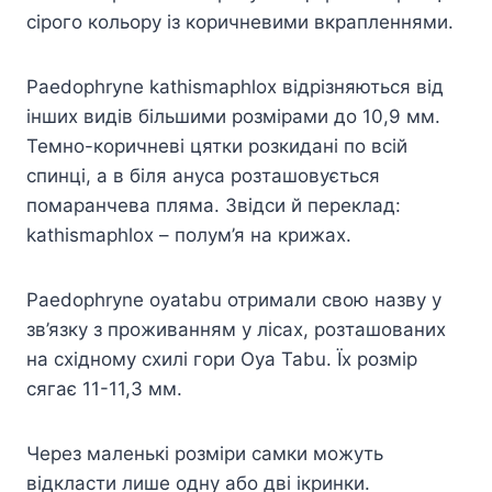
сірого кольору із коричневими вкрапленнями.
Paedophryne kathismaphlox відрізняються від
інших видів більшими розмірами до 10,9 мм.
Темно-коричневі цятки розкидані по всій
спинці, а в біля ануса розташовується
помаранчева пляма. Звідси й переклад:
kathismaphlox – полум’я на крижах.
Paedophryne oyatabu отримали свою назву у
зв’язку з проживанням у лісах, розташованих
на східному схилі гори Oya Tabu. Їх розмір
сягає 11-11,3 мм.
Через маленькі розміри самки можуть
відкласти лише одну або дві ікринки.