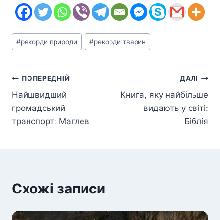
Позначки
#
рекорди природи
#
рекорди тварин
запису:
Навігація
ПОПЕРЕДНІЙ
ДАЛІ
Найшвидший
Книга, яку найбільше
записів
громадський
видають у світі:
транспорт: Маглев
Біблія
Схожі записи