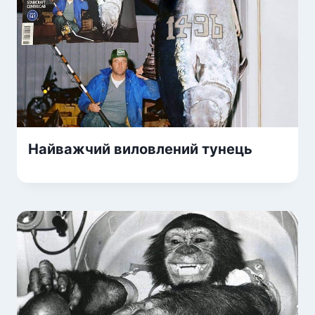
Найважчий виловлений тунець