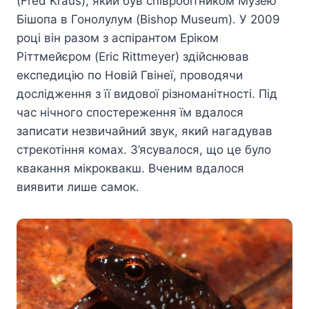
(Fred Kraus), який був співробітником Музею
Бішопа в Гонолулум (Bishop Museum). У 2009
році він разом з аспірантом Еріком
Ріттмейєром (Eric Rittmeyer) здійснював
експедицію по Новій Гвінеї, проводячи
дослідження з її видової різноманітності. Під
час нічного спостереження їм вдалося
записати незвичайний звук, який нагадував
стрекотіння комах. З’ясувалося, що це було
квакання мікроквакш. Вченим вдалося
виявити лише самок.