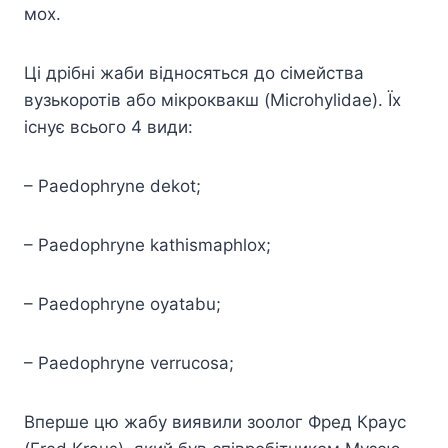
мох.
Ці дрібні жаби відносяться до сімейства
вузькоротів або мікроквакш (Microhylidae). Їх
існує всього 4 види:
– Paedophryne dekot;
– Paedophryne kathismaphlox;
– Paedophryne oyatabu;
– Paedophryne verrucosa;
Вперше цю жабу виявили зоолог Фред Краус