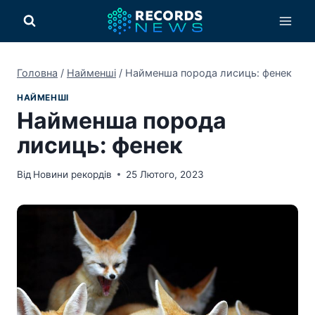
Перейти
до
вмісту
Головна
/
Найменші
/
Найменша порода лисиць: фенек
НАЙМЕНШІ
Найменша порода
лисиць: фенек
Від
Новини рекордів
25 Лютого, 2023