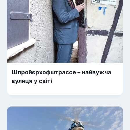
Шпройєрхофштрассе – найвужча
вулиця у світі