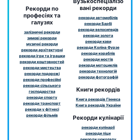
Вузькоспеціалізо
вані рекорди
Рекорди по
професіях та
рекорди автомобілів
галузях
рекорди Барбі
рекорди велосипедів
залізничні рекорди
рекорди золота
зимові рекорди
рекорди кави
музичні рекорди
рекорди Коліна Фурзе
рекорди архітектурні
рекорди кораблів
рекорди ігри та іграшки
рекорди мостів
рекорди коштовностей
рекорди мотоциклів
рекорди мистецтва
рекорди технологій
рекорди подорожі
рекорди фотографій
рекорди професійні
рекорди сільського
Книги рекордів
господарства
рекорди спорту
Книга рекордів Гіннеса
рекорди транспорт
Книга рекордів України
рекорди у фітнесі
рекорди фільмів
Рекорди кулінарії
рекорди кулінарії
рекорди піци
рекорди шоколаду