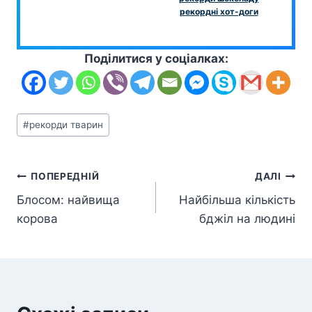
рекордні хот-доги
Поділитися у соціалках:
Позначки
#
рекорди тварин
запису:
Навігація
ПОПЕРЕДНІЙ
ДАЛІ
Блосом: найвища
Найбільша кількість
записів
корова
бджіл на людині