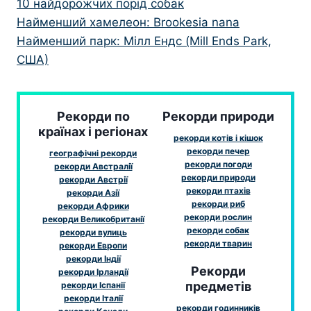
10 найдорожчих порід собак
Найменший хамелеон: Brookesia nana
Найменший парк: Мілл Ендс (Mill Ends Park,
США)
Рекорди по
Рекорди природи
країнах і регіонах
рекорди котів і кішок
рекорди печер
географічні рекорди
рекорди погоди
рекорди Австралії
рекорди природи
рекорди Австрії
рекорди птахів
рекорди Азії
рекорди риб
рекорди Африки
рекорди рослин
рекорди Великобританії
рекорди собак
рекорди вулиць
рекорди тварин
рекорди Европи
рекорди Індії
Рекорди
рекорди Ірландії
предметів
рекорди Іспанії
рекорди Італії
рекорди годинників