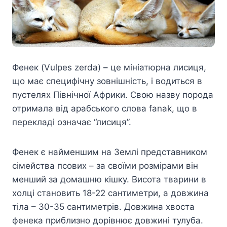
Фенек (Vulpes zerda) – це мініатюрна лисиця,
що має специфічну зовнішність, і водиться в
пустелях Північної Африки. Свою назву порода
отримала від арабського слова fanak, що в
перекладі означає “лисиця”.
Фенек є найменшим на Землі представником
сімейства псових – за своїми розмірами він
менший за домашню кішку. Висота тварини в
холці становить 18-22 сантиметри, а довжина
тіла – 30-35 сантиметрів. Довжина хвоста
фенека приблизно дорівнює довжині тулуба.