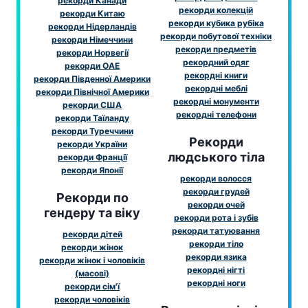
рекорди Канади
рекорди колекцій
рекорди Китаю
рекорди кубика рубіка
рекорди Нідерландів
рекорди побутової техніки
рекорди Німеччини
рекорди предметів
рекорди Норвегії
рекордний одяг
рекорди ОАЕ
рекордні книги
рекорди Південної Америки
рекордні меблі
рекорди Північної Америки
рекордні монументи
рекорди США
рекордні телефони
рекорди Таїланду
рекорди Туреччини
Рекорди
рекорди України
людського тіла
рекорди Франції
рекорди Японії
рекорди волосся
рекорди грудей
Рекорди по
рекорди очей
гендеру та віку
рекорди рота і зубів
рекорди татуювання
рекорди дітей
рекорди тіло
рекорди жінок
рекорди язика
рекорди жінок і чоловіків
рекордні нігті
(масові)
рекордні ноги
рекорди сім'ї
рекорди чоловіків