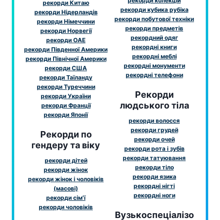
рекорди колекцій
рекорди Китаю
рекорди кубика рубіка
рекорди Нідерландів
рекорди побутової техніки
рекорди Німеччини
рекорди предметів
рекорди Норвегії
рекордний одяг
рекорди ОАЕ
рекордні книги
рекорди Південної Америки
рекордні меблі
рекорди Північної Америки
рекордні монументи
рекорди США
рекордні телефони
рекорди Таїланду
рекорди Туреччини
Рекорди
рекорди України
людського тіла
рекорди Франції
рекорди Японії
рекорди волосся
рекорди грудей
Рекорди по
рекорди очей
гендеру та віку
рекорди рота і зубів
рекорди татуювання
рекорди дітей
рекорди тіло
рекорди жінок
рекорди язика
рекорди жінок і чоловіків
рекордні нігті
(масові)
рекордні ноги
рекорди сім'ї
рекорди чоловіків
Вузькоспеціалізо