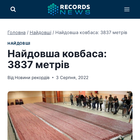
Перейти
до
вмісту
Головна
/
Найдовші
/
Найдовша ковбаса: 3837 метрів
НАЙДОВШІ
Найдовша ковбаса:
3837 метрів
Від
Новини рекордів
3 Серпня, 2022