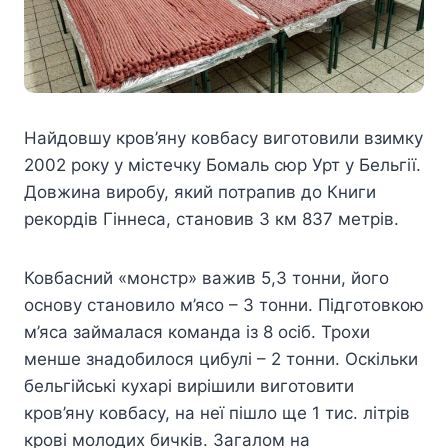
Найдовшу кров’яну ковбасу виготовили взимку
2002 року у містечку Бомаль сюр Урт у Бельгії.
Довжина виробу, який потрапив до Книги
рекордів Гіннеса, становив 3 км 837 метрів.
Ковбасний «монстр» важив 5,3 тонни, його
основу становило м’ясо – 3 тонни. Підготовкою
м’яса займалася команда із 8 осіб. Трохи
менше знадобилося цибулі – 2 тонни. Оскільки
бельгійські кухарі вирішили виготовити
кров’яну ковбасу, на неї пішло ще 1 тис. літрів
крові молодих бичків. Загалом на