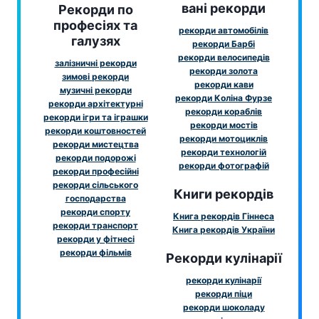
вані рекорди
Рекорди по
професіях та
рекорди автомобілів
галузях
рекорди Барбі
рекорди велосипедів
залізничні рекорди
рекорди золота
зимові рекорди
рекорди кави
музичні рекорди
рекорди Коліна Фурзе
рекорди архітектурні
рекорди кораблів
рекорди ігри та іграшки
рекорди мостів
рекорди коштовностей
рекорди мотоциклів
рекорди мистецтва
рекорди технологій
рекорди подорожі
рекорди фотографій
рекорди професійні
рекорди сільського
Книги рекордів
господарства
рекорди спорту
Книга рекордів Гіннеса
рекорди транспорт
Книга рекордів України
рекорди у фітнесі
рекорди фільмів
Рекорди кулінарії
рекорди кулінарії
рекорди піци
рекорди шоколаду