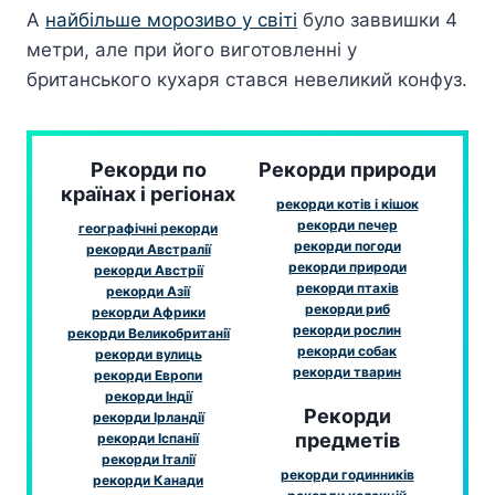
А
найбільше морозиво у світі
було заввишки 4
метри, але при його виготовленні у
британського кухаря стався невеликий конфуз.
Рекорди по
Рекорди природи
країнах і регіонах
рекорди котів і кішок
рекорди печер
географічні рекорди
рекорди погоди
рекорди Австралії
рекорди природи
рекорди Австрії
рекорди птахів
рекорди Азії
рекорди риб
рекорди Африки
рекорди рослин
рекорди Великобританії
рекорди собак
рекорди вулиць
рекорди тварин
рекорди Европи
рекорди Індії
Рекорди
рекорди Ірландії
предметів
рекорди Іспанії
рекорди Італії
рекорди годинників
рекорди Канади