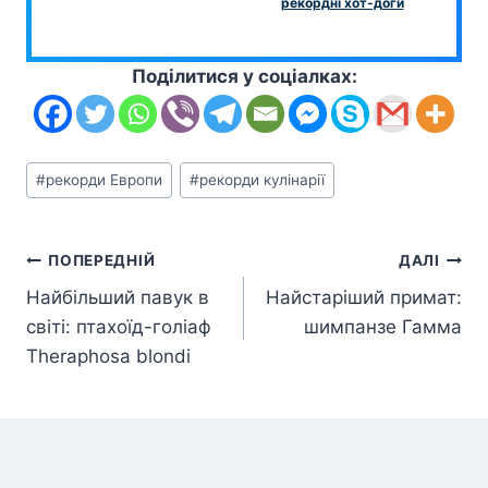
рекордні хот-доги
Поділитися у соціалках:
Позначки
#
рекорди Европи
#
рекорди кулінарії
запису:
Навігація
ПОПЕРЕДНІЙ
ДАЛІ
Найбільший павук в
Найстаріший примат:
записів
світі: птахоїд-голіаф
шимпанзе Гамма
Theraphosa blondi