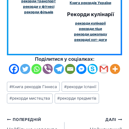
рекорди транспорт
Книга рекордів України
рекорди у фітнесі
рекорди фільмів
Рекорди кулінарії
рекорди кулінарії
рекорди піци
рекорди шоколаду
рекордні хот-доги
Поділитися у соціалках:
Позначки
#
Книга рекордів Гіннеса
#
рекорди Іспанії
запису:
#
рекорди мистецтва
#
рекорди предметів
Навігація
ПОПЕРЕДНІЙ
ДАЛІ