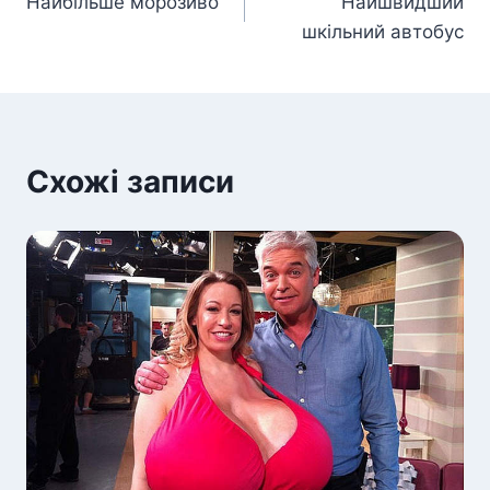
Найбільше морозиво
Найшвидший
записів
шкільний автобус
Схожі записи