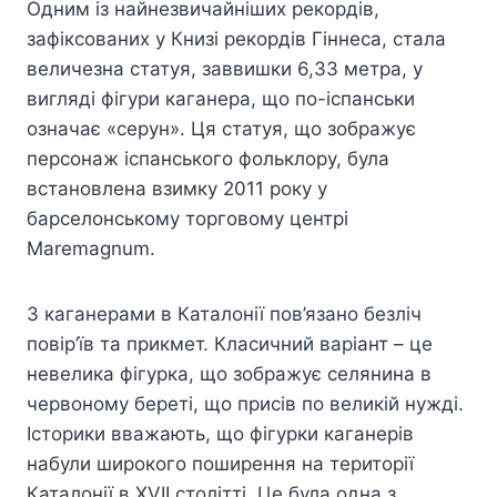
Одним із найнезвичайніших рекордів,
зафіксованих у Книзі рекордів Гіннеса, стала
величезна статуя, заввишки 6,33 метра, у
вигляді фігури каганера, що по-іспанськи
означає «серун». Ця статуя, що зображує
персонаж іспанського фольклору, була
встановлена ​​взимку 2011 року у
барселонському торговому центрі
Maremagnum.
З каганерами в Каталонії пов’язано безліч
повір’їв та прикмет. Класичний варіант – це
невелика фігурка, що зображує селянина в
червоному береті, що присів по великій нужді.
Історики вважають, що фігурки каганерів
набули широкого поширення на території
Каталонії в XVII столітті. Це була одна з