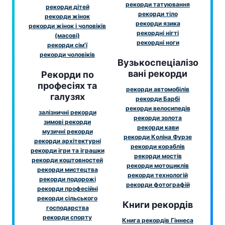
рекорди татуювання
рекорди дітей
рекорди тіло
рекорди жінок
рекорди язика
рекорди жінок і чоловіків
рекордні нігті
(масові)
рекордні ноги
рекорди сім'ї
рекорди чоловіків
Вузькоспеціалізо
вані рекорди
Рекорди по
професіях та
рекорди автомобілів
галузях
рекорди Барбі
рекорди велосипедів
залізничні рекорди
рекорди золота
зимові рекорди
рекорди кави
музичні рекорди
рекорди Коліна Фурзе
рекорди архітектурні
рекорди кораблів
рекорди ігри та іграшки
рекорди мостів
рекорди коштовностей
рекорди мотоциклів
рекорди мистецтва
рекорди технологій
рекорди подорожі
рекорди фотографій
рекорди професійні
рекорди сільського
Книги рекордів
господарства
рекорди спорту
Книга рекордів Гіннеса