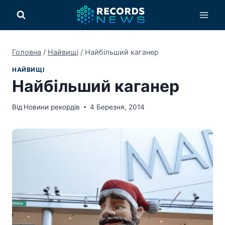
Перейти
до
вмісту
Головна
/
Найвищі
/
Найбільший каганер
НАЙВИЩІ
Найбільший каганер
Від
Новини рекордів
4 Березня, 2014