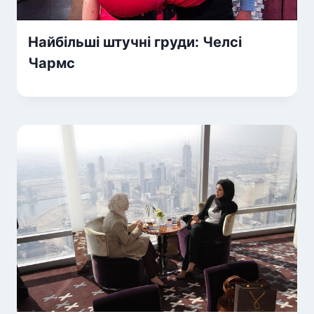
Найбільші штучні груди: Челсі
Чармс