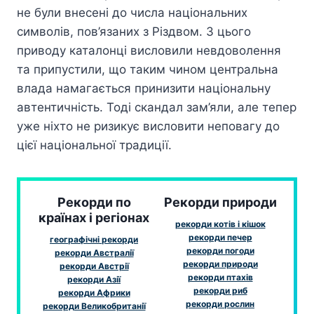
не були внесені до числа національних
символів, пов’язаних з Різдвом. З цього
приводу каталонці висловили невдоволення
та припустили, що таким чином центральна
влада намагається принизити національну
автентичність. Тоді скандал зам’яли, але тепер
уже ніхто не ризикує висловити неповагу до
цієї національної традиції.
Рекорди по
Рекорди природи
країнах і регіонах
рекорди котів і кішок
рекорди печер
географічні рекорди
рекорди погоди
рекорди Австралії
рекорди природи
рекорди Австрії
рекорди птахів
рекорди Азії
рекорди риб
рекорди Африки
рекорди рослин
рекорди Великобританії