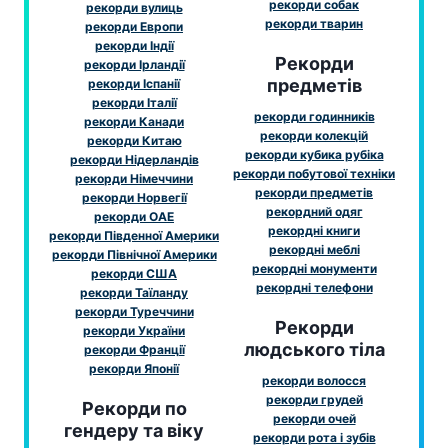
рекорди собак
рекорди вулиць
рекорди тварин
рекорди Европи
рекорди Індії
Рекорди
рекорди Ірландії
предметів
рекорди Іспанії
рекорди Італії
рекорди годинників
рекорди Канади
рекорди колекцій
рекорди Китаю
рекорди кубика рубіка
рекорди Нідерландів
рекорди побутової техніки
рекорди Німеччини
рекорди предметів
рекорди Норвегії
рекордний одяг
рекорди ОАЕ
рекордні книги
рекорди Південної Америки
рекордні меблі
рекорди Північної Америки
рекордні монументи
рекорди США
рекордні телефони
рекорди Таїланду
рекорди Туреччини
Рекорди
рекорди України
людського тіла
рекорди Франції
рекорди Японії
рекорди волосся
рекорди грудей
Рекорди по
рекорди очей
гендеру та віку
рекорди рота і зубів