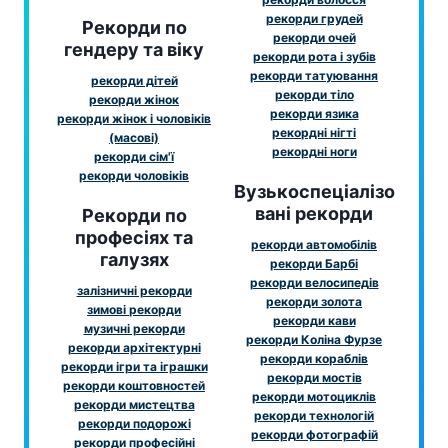
рекорди грудей
Рекорди по
рекорди очей
гендеру та віку
рекорди рота і зубів
рекорди татуювання
рекорди дітей
рекорди тіло
рекорди жінок
рекорди язика
рекорди жінок і чоловіків
рекордні нігті
(масові)
рекордні ноги
рекорди сім'ї
рекорди чоловіків
Вузькоспеціалізо
вані рекорди
Рекорди по
професіях та
рекорди автомобілів
галузях
рекорди Барбі
рекорди велосипедів
залізничні рекорди
рекорди золота
зимові рекорди
рекорди кави
музичні рекорди
рекорди Коліна Фурзе
рекорди архітектурні
рекорди кораблів
рекорди ігри та іграшки
рекорди мостів
рекорди коштовностей
рекорди мотоциклів
рекорди мистецтва
рекорди технологій
рекорди подорожі
рекорди фотографій
рекорди професійні