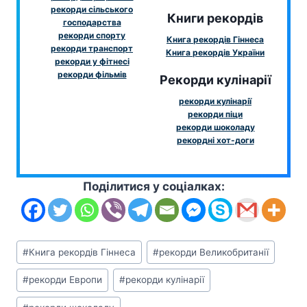
рекорди сільського
Книги рекордів
господарства
рекорди спорту
Книга рекордів Гіннеса
рекорди транспорт
Книга рекордів України
рекорди у фітнесі
рекорди фільмів
Рекорди кулінарії
рекорди кулінарії
рекорди піци
рекорди шоколаду
рекордні хот-доги
Поділитися у соціалках:
Позначки
#
Книга рекордів Гіннеса
#
рекорди Великобританії
запису:
#
рекорди Европи
#
рекорди кулінарії