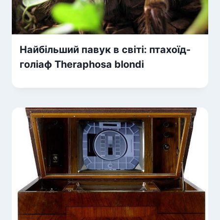
Найбільший павук в світі: птахоїд-
голіаф Theraphosa blondi