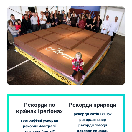
Рекорди по
Рекорди природи
країнах і регіонах
рекорди котів і кішок
рекорди печер
географічні рекорди
рекорди погоди
рекорди Австралії
рекорди природи
рекорди Австрії