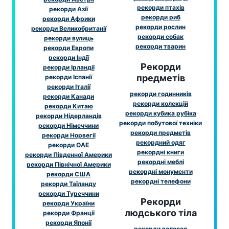
рекорди птахів
рекорди Азії
рекорди риб
рекорди Африки
рекорди рослин
рекорди Великобританії
рекорди собак
рекорди вулиць
рекорди тварин
рекорди Европи
рекорди Індії
Рекорди
рекорди Ірландії
предметів
рекорди Іспанії
рекорди Італії
рекорди годинників
рекорди Канади
рекорди колекцій
рекорди Китаю
рекорди кубика рубіка
рекорди Нідерландів
рекорди побутової техніки
рекорди Німеччини
рекорди предметів
рекорди Норвегії
рекордний одяг
рекорди ОАЕ
рекордні книги
рекорди Південної Америки
рекордні меблі
рекорди Північної Америки
рекордні монументи
рекорди США
рекордні телефони
рекорди Таїланду
рекорди Туреччини
Рекорди
рекорди України
людського тіла
рекорди Франції
рекорди Японії
рекорди волосся