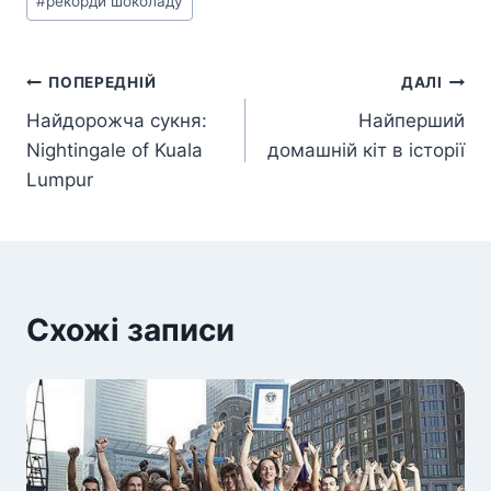
#
рекорди шоколаду
Навігація
ПОПЕРЕДНІЙ
ДАЛІ
Найдорожча сукня:
Найперший
записів
Nightingale of Kuala
домашній кіт в історії
Lumpur
Схожі записи