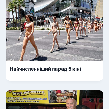
Найчисленніший парад бікіні