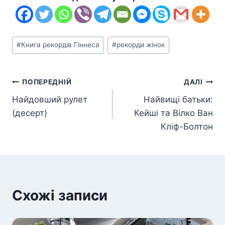
Позначки
#
Книга рекордів Гіннеса
#
рекорди жінок
запису:
Навігація
ПОПЕРЕДНІЙ
ДАЛІ
Найдовший рулет
Найвищі батьки:
записів
(десерт)
Кейші та Вілко Ван
Кліф-Болтон
Схожі записи