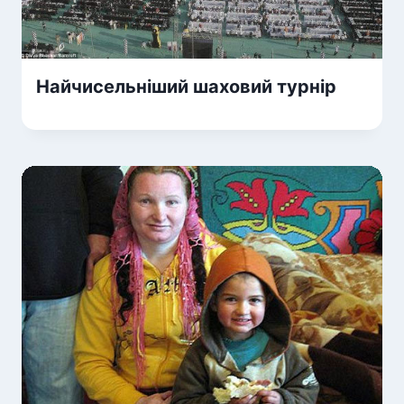
Найчисельніший шаховий турнір