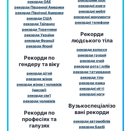
рекордний одяг
рекорди ОАЕ
рекордні книги
рекорди Південної Америки
рекордні меблі
рекорди Північної Америки
рекордні монументи
рекорди США
рекордні телефони
рекорди Таїланду
рекорди Туреччини
Рекорди
рекорди України
людського тіла
рекорди Франції
рекорди Японії
рекорди волосся
рекорди грудей
Рекорди по
рекорди очей
гендеру та віку
рекорди рота і зубів
рекорди татуювання
рекорди дітей
рекорди тіло
рекорди жінок
рекорди язика
рекорди жінок і чоловіків
рекордні нігті
(масові)
рекордні ноги
рекорди сім'ї
рекорди чоловіків
Вузькоспеціалізо
вані рекорди
Рекорди по
професіях та
рекорди автомобілів
галузях
рекорди Барбі