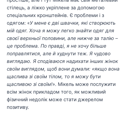
простіше, але і тут Мікель має свій металевий
стілець, а ліжко укріплене за допомогою
спеціальних кронштейнів. Є проблеми і з
одягом: «
У мене є дві швачки, які створюють
мій одяг. Хоча я можу легко знайти одяг для
своєї верхньої половини, але нижче за талію –
це проблема. По правді, я не хочу більше
поправлятися, але й худнути теж. Я чудово
виглядаю. Я сподіваюся надихати інших жінок
своїм виглядом, щоб вони думали: «якщо вона
щаслива зі своїм тілом, то я можу бути
щасливою зі своїм!
». Мікель може послужити
всім жінок прикладом того, як можливий
фізичний недолік може стати джерелом
позитиву.