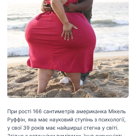
При рості 166 сантиметрів американка Мікель
Руффін, яка має науковий ступінь з психології,
у свої 39 років має найширші стегна у світі.