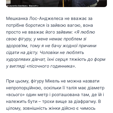
Мешканка Лос-Анджелеса не вважає за
потрібне боротися із зайвою вагою, вона
просто не вважає його зайвим:
«Я люблю
свою фігуру, у мене немає проблем зі
здоров’ям, тому я не бачу жодної причини
сідати на дієту. Чоловіки не люблять
худорлявих дівчат, їхні серця тяжіють до форм
у вигляді «пісочного годинника».
При цьому, фігуру Мікель не можна назвати
непропорційною, оскільки її талія має діаметр
«всього» один метр і розташована там, де їй і
належить бути – трохи вище за діафрагму. В
цілому, зовнішність жінки дійсно є чимось