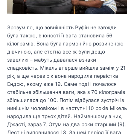
Зрозуміло, що зовнішність Руфін не завжди
була такою, в юності її вага становила 56
кілограмів. Вона була гармонійно розвиненою
дівчиною, але стегна все ж були дещо
завеликі – мабуть давалася взнаки
спадковість. Мікель вперше вийшла заміж у 21
рік, а ще через рік вона народила первістка
Ендрю, якому вже 19. Саме тоді і почалося
стабільне збільшення ваги, яка з 70 кілограмів
збільшилася до 100. Потім відбулася зустріч із
нинішнім чоловіком і в наступні 10 років Мікель
народила ще трьох дітей. Найменшому з них,
Джасті, зараз 7, Отум на два роки старший (9),
Дестіні виповнилося 13. За цей період її вага