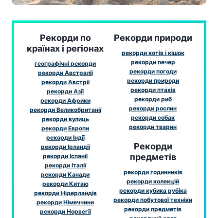
Рекорди по
Рекорди природи
країнах і регіонах
рекорди котів і кішок
рекорди печер
географічні рекорди
рекорди погоди
рекорди Австралії
рекорди природи
рекорди Австрії
рекорди птахів
рекорди Азії
рекорди риб
рекорди Африки
рекорди рослин
рекорди Великобританії
рекорди собак
рекорди вулиць
рекорди тварин
рекорди Европи
рекорди Індії
Рекорди
рекорди Ірландії
предметів
рекорди Іспанії
рекорди Італії
рекорди годинників
рекорди Канади
рекорди колекцій
рекорди Китаю
рекорди кубика рубіка
рекорди Нідерландів
рекорди побутової техніки
рекорди Німеччини
рекорди предметів
рекорди Норвегії