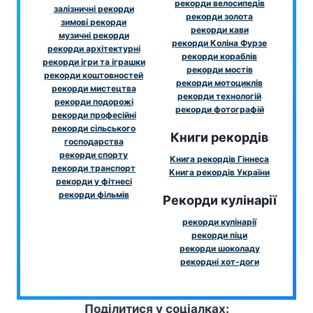
рекорди велосипедів
залізничні рекорди
рекорди золота
зимові рекорди
рекорди кави
музичні рекорди
рекорди Коліна Фурзе
рекорди архітектурні
рекорди кораблів
рекорди ігри та іграшки
рекорди мостів
рекорди коштовностей
рекорди мотоциклів
рекорди мистецтва
рекорди технологій
рекорди подорожі
рекорди фотографій
рекорди професійні
рекорди сільського
Книги рекордів
господарства
рекорди спорту
Книга рекордів Гіннеса
рекорди транспорт
Книга рекордів України
рекорди у фітнесі
рекорди фільмів
Рекорди кулінарії
рекорди кулінарії
рекорди піци
рекорди шоколаду
рекордні хот-доги
Поділитися у соціалках: