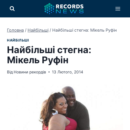
Перейти
до
вмісту
Головна
/
Найбільші
/
Найбільші стегна: Мікель Руфін
НАЙБІЛЬШІ
Найбільші стегна:
Мікель Руфін
Від
Новини рекордів
13 Лютого, 2014