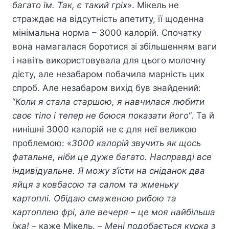
багато їм. Так, є такий гріх
». Мікель не
страждає на відсутність апетиту, її щоденна
мінімальна норма – 3000 калорій. Спочатку
вона намагалася боротися зі збільшенням ваги
і навіть використовувала для цього молочну
дієту, але незабаром побачила марність цих
спроб. Але незабаром вихід був знайдений:
“
Коли я стала старшою, я навчилася любити
своє тіло і тепер не боюся показати його
“. Та й
нинішні 3000 калорій не є для неї великою
проблемою: «
3000 калорій звучить як щось
фатальне, ніби це дуже багато. Насправді все
індивідуальне. Я можу з’їсти на сніданок два
яйця з ковбасою та салом та жменьку
картоплі. Обідаю смаженою рибою та
картоплею фрі, але вечеря – це моя найбільша
їжа!
– каже Мікель. –
Мені подобається курка з