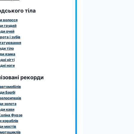
дського тіла
и волосся
и грудей
ди очей
рота і зубів
татуювання
ди тіло
ди язика
дні нігті
дні ноги
ізовані рекорди
автомобілів
ди Барбі
велосипедів
и золота
ди кави
оліна Фурзе
 кораблів
и мостів
мотоциклів