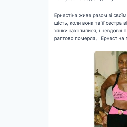
Ернестіна живе разом зі своїм
шість, коли вона та її сестра
жінки захопилися, і невдовзі 
раптово померла, і Ернестіна