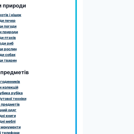
и природи
отів і кішок
ди печер
и погоди
и природи
и птахів
рди риб
и рослин
ди собак
и тварин
 предметів
годинників
 колекцій
убика рубіка
утової техніки
 предметів
ний одяг
ні книги
ні меблі
 монументи
і телефони