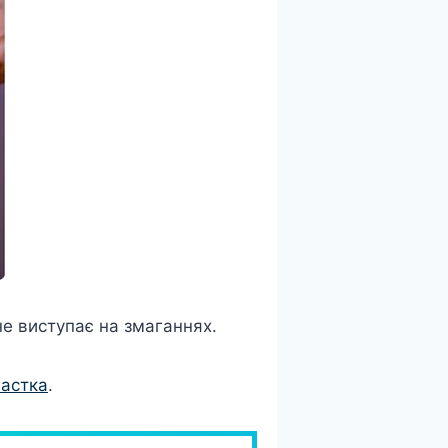
не виступає на змаганнях.
настка
.