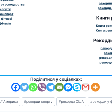
рекорди 
го господарства
рекорди 
 спорту
ранспорт
Книги 
 фітнесі
фільмів
Книга рек
Книга реко
Рекорди
рекорди
рекор
рекорди
рекордн
Поділитися у соціалках:
ої Америки
#
рекорди спорту
#
рекорди США
#
рекорди у ф