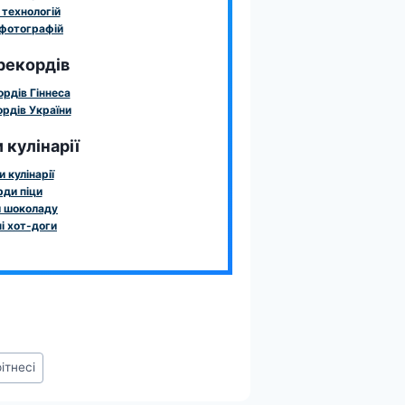
технологій
фотографій
рекордів
ордів Гіннеса
рдів України
 кулінарії
 кулінарії
ди піци
 шоколаду
і хот-доги
ітнесі