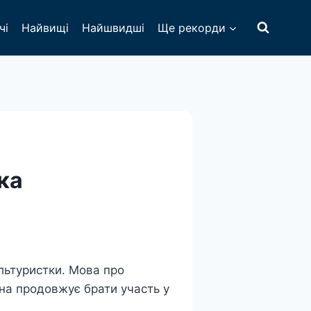
чі
Найвищі
Найшвидші
Ще рекорди
ка
ультуристки. Мова про
она продовжує брати участь у