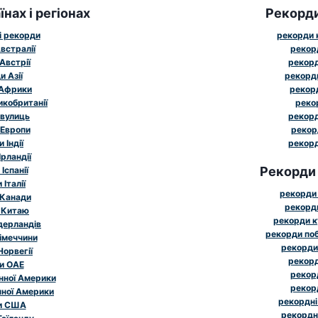
нах і регіонах
Рекорд
і рекорди
рекорди к
встралії
рекор
Австрії
рекорд
 Азії
рекорд
 Африки
рекорд
икобританії
реко
 вулиць
рекорд
 Европи
рекор
 Індії
рекорд
рландії
Рекорди
Іспанії
Італії
рекорди 
 Канади
рекорди
 Китаю
рекорди к
дерландів
рекорди поб
імеччини
рекорди
Норвегії
рекорд
и ОАЕ
рекорд
нної Америки
рекорд
чної Америки
рекордні
и США
рекордн