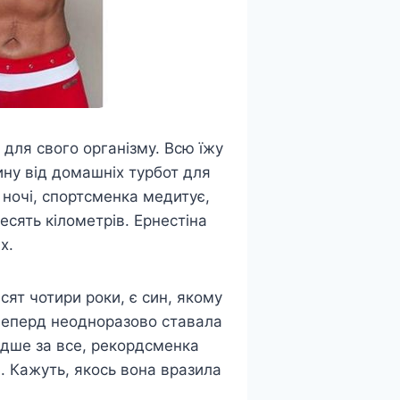
 для свого організму. Всю їжу
ину від домашніх турбот для
 ночі, спортсменка медитує,
сять кілометрів. Ернестіна
х.
сят чотири роки, є син, якому
. Шеперд неодноразово ставала
видше за все, рекордсменка
а. Кажуть, якось вона вразила