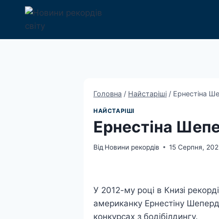
Перейти
до
вмісту
Головна
/
Найстаріші
/
Ернестіна Ше
НАЙСТАРІШІ
Ернестіна Шепе
Від
Новини рекордів
15 Серпня, 202
У 2012-му році в Книзі рекорд
американку Ернестіну Шеперд 
конкурсах з бодібілдингу.