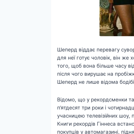
Шеперд віддає перевагу сувор
для неї готує чоловік, він же
того, щоб вона більше часу в
після чого вирушає на пробіж
Шеперд не лише відома бодібі
Відомо, що у рекордсменки та 
п’ятдесят три роки і чотирнад
учасницею телевізійних шоу, п
Книги рекордів Гіннеса встано
покупців у автомагазині, під