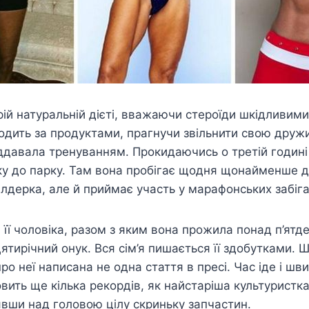
ій натуральній дієті, вважаючи стероїди шкідливими
 ходить за продуктами, прагнучи звільнити свою друж
іддавала тренуванням. Прокидаючись о третій годині
ку до парку. Там вона пробігає щодня щонайменше де
лдерка, але й приймає участь у марафонських забіга
її чоловіка, разом з яким вона прожила понад п’ятде
цятирічний онук. Вся сім’я пишається її здобутками
ро неї написана не одна стаття в пресі. Час іде і ш
вить ще кілька рекордів, як найстаріша культуристк
нявши над головою цілу скриньку запчастин.