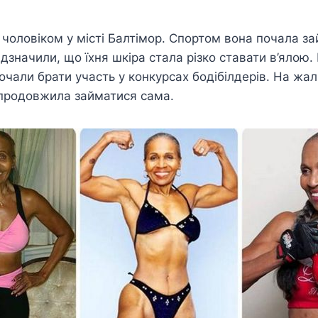
 чоловіком у місті Балтімор. Спортом вона почала за
 відзначили, що їхня шкіра стала різко ставати в’ялою
почали брати участь у конкурсах бодібілдерів. На жа
 продовжила займатися сама.