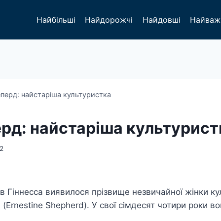
Найбільші
Найдорожчі
Найдовші
Найваж
перд: найстаріша культуристка
рд: найстаріша культурист
2
ів Гіннесса виявилося прізвище незвичайної жінки к
(Ernestine Shepherd). У свої сімдесят чотири роки в