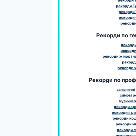
рекорди 
рекорди Т
рекорди 
рекорди 
рекорди 
Рекорди по ге
рекорди
рекорди
рекорди жінок і чо
рекорди
рекорди ч
Рекорди по профе
залізничні
зимові 
музичні 
рекорди ар
рекорди ігри
рекорди ко
рекорди м
рекорди 
рекорди п