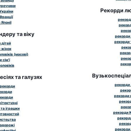
Таїланду
уреччини
Рекорди лю
України
Франції
рекорд
Японії
рекорд
рекор
ндеру та віку
рекорди 
рекорди 
 дітей
рекор
 жінок
рекор
ловіків (масові)
рекор
 сім'ї
рекор
оловіків
Вузькоспеціал
сіях та галузях
рекорди 
 рекорди
рекор
рекорди
рекорди 
рекорди
рекорд
хітектурні
рекор
 та іграшки
рекорди К
штовностей
рекорди
истецтва
рекорд
подорожі
рекорди 
рофесійні