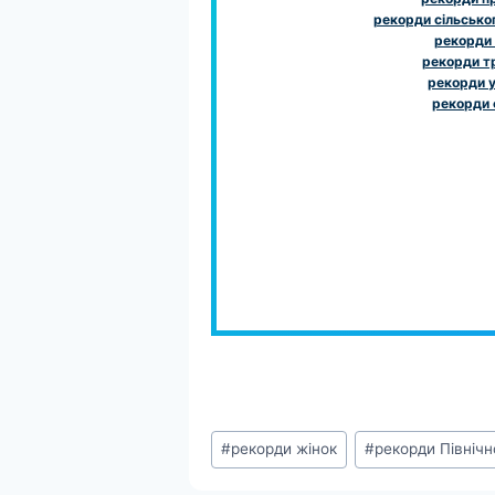
рекорди сільсько
рекорди
рекорди т
рекорди у
рекорди 
Позначки
#
рекорди жінок
#
рекорди Північн
запису: