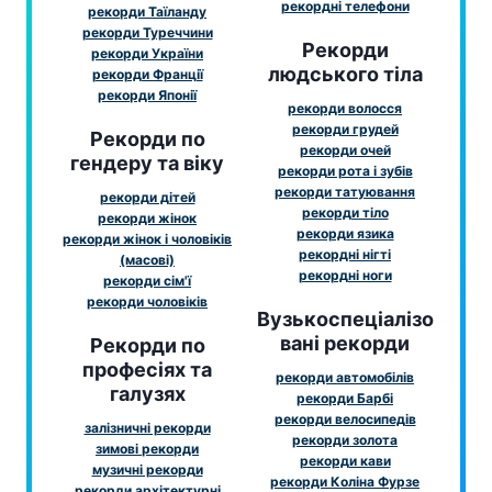
рекордні телефони
рекорди Таїланду
рекорди Туреччини
Рекорди
рекорди України
людського тіла
рекорди Франції
рекорди Японії
рекорди волосся
рекорди грудей
Рекорди по
рекорди очей
гендеру та віку
рекорди рота і зубів
рекорди татуювання
рекорди дітей
рекорди тіло
рекорди жінок
рекорди язика
рекорди жінок і чоловіків
рекордні нігті
(масові)
рекордні ноги
рекорди сім'ї
рекорди чоловіків
Вузькоспеціалізо
вані рекорди
Рекорди по
професіях та
рекорди автомобілів
галузях
рекорди Барбі
рекорди велосипедів
залізничні рекорди
рекорди золота
зимові рекорди
рекорди кави
музичні рекорди
рекорди Коліна Фурзе
рекорди архітектурні