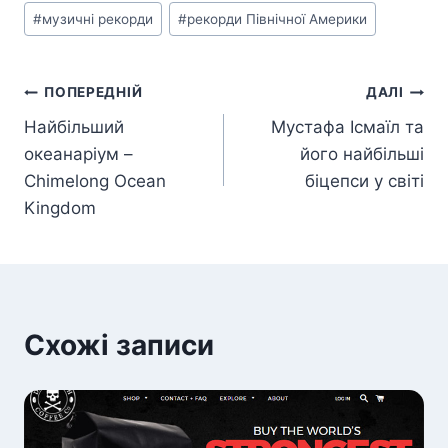
Позначки
#
музичні рекорди
#
рекорди Північної Америки
запису:
Навігація
ПОПЕРЕДНІЙ
ДАЛІ
Найбільший
Мустафа Ісмаїл та
записів
океанаріум –
його найбільші
Chimelong Ocean
біцепси у світі
Kingdom
Схожі записи