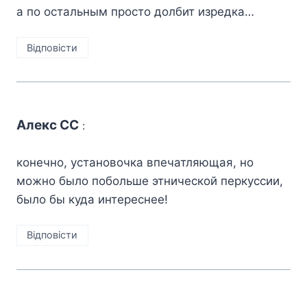
а по остальным просто долбит изредка…
Відповіcти
Алекс СС
:
конечно, установочка впечатляющая, но
можно было побольше этнической перкуссии,
было бы куда интереснее!
Відповіcти