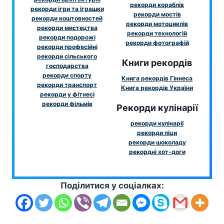
рекорди кораблів
рекорди ігри та іграшки
рекорди мостів
рекорди коштовностей
рекорди мотоциклів
рекорди мистецтва
рекорди технологій
рекорди подорожі
рекорди фотографій
рекорди професійні
рекорди сільського
Книги рекордів
господарства
рекорди спорту
Книга рекордів Гіннеса
рекорди транспорт
Книга рекордів України
рекорди у фітнесі
рекорди фільмів
Рекорди кулінарії
рекорди кулінарії
рекорди піци
рекорди шоколаду
рекордні хот-доги
Поділитися у соціалках: