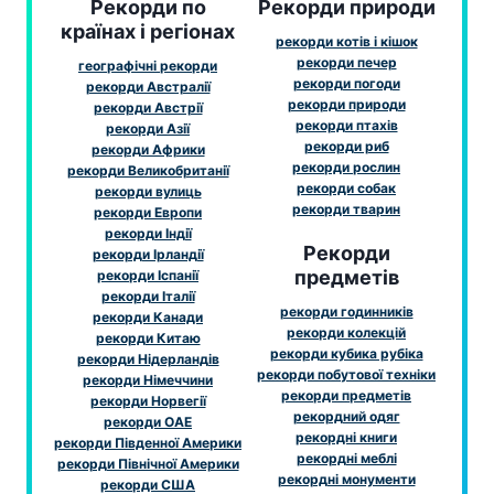
Рекорди по
Рекорди природи
країнах і регіонах
рекорди котів і кішок
рекорди печер
географічні рекорди
рекорди погоди
рекорди Австралії
рекорди природи
рекорди Австрії
рекорди птахів
рекорди Азії
рекорди риб
рекорди Африки
рекорди рослин
рекорди Великобританії
рекорди собак
рекорди вулиць
рекорди тварин
рекорди Европи
рекорди Індії
Рекорди
рекорди Ірландії
предметів
рекорди Іспанії
рекорди Італії
рекорди годинників
рекорди Канади
рекорди колекцій
рекорди Китаю
рекорди кубика рубіка
рекорди Нідерландів
рекорди побутової техніки
рекорди Німеччини
рекорди предметів
рекорди Норвегії
рекордний одяг
рекорди ОАЕ
рекордні книги
рекорди Південної Америки
рекордні меблі
рекорди Північної Америки
рекордні монументи
рекорди США