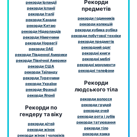
Рекорди
рекорди Ірландії
предметів
рекорди Іспанії
рекорди Італії
рекорди годинників
рекорди Канади
рекорди колекцій
рекорди Китаю
рекорди кубика рубіка
рекорди Нідерландів
рекорди побутової техніки
рекорди Німеччини
рекорди предметів
рекорди Норвегії
рекордний одяг
рекорди ОАЕ
рекордні книги
рекорди Південної Америки
рекордні меблі
рекорди Північної Америки
рекордні монументи
рекорди США
рекордні телефони
рекорди Таїланду
рекорди Туреччини
Рекорди
рекорди України
людського тіла
рекорди Франції
рекорди Японії
рекорди волосся
рекорди грудей
Рекорди по
рекорди очей
гендеру та віку
рекорди рота і зубів
рекорди татуювання
рекорди дітей
рекорди тіло
рекорди жінок
рекорди язика
рекорди жінок і чоловіків