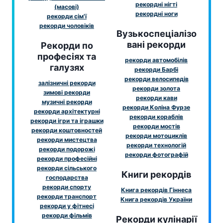
рекордні нігті
(масові)
рекордні ноги
рекорди сім'ї
рекорди чоловіків
Вузькоспеціалізо
вані рекорди
Рекорди по
професіях та
рекорди автомобілів
галузях
рекорди Барбі
рекорди велосипедів
залізничні рекорди
рекорди золота
зимові рекорди
рекорди кави
музичні рекорди
рекорди Коліна Фурзе
рекорди архітектурні
рекорди кораблів
рекорди ігри та іграшки
рекорди мостів
рекорди коштовностей
рекорди мотоциклів
рекорди мистецтва
рекорди технологій
рекорди подорожі
рекорди фотографій
рекорди професійні
рекорди сільського
Книги рекордів
господарства
рекорди спорту
Книга рекордів Гіннеса
рекорди транспорт
Книга рекордів України
рекорди у фітнесі
рекорди фільмів
Рекорди кулінарії