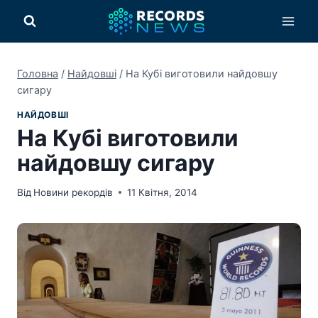
Перейти
до
вмісту
Головна
/
Найдовші
/
На Кубі виготовили найдовшу
сигару
НАЙДОВШІ
На Кубі виготовили
найдовшу сигару
Від
Новини рекордів
11 Квітня, 2014