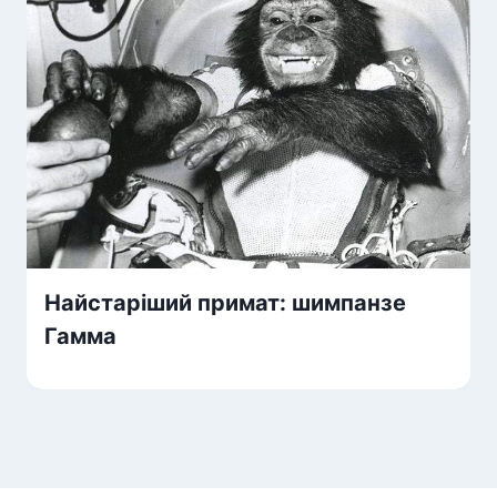
Найстаріший примат: шимпанзе
Гамма