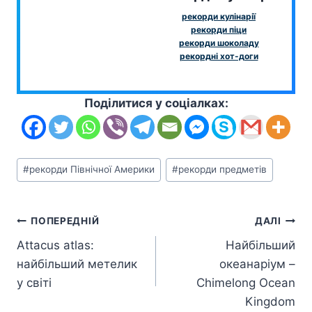
рекорди кулінарії
рекорди піци
рекорди шоколаду
рекордні хот-доги
Поділитися у соціалках:
Позначки
#
рекорди Північної Америки
#
рекорди предметів
запису:
Навігація
ПОПЕРЕДНІЙ
ДАЛІ
Аttacus atlas:
Найбільший
записів
найбільший метелик
океанаріум –
у світі
Chimelong Ocean
Kingdom