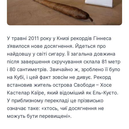
У травні 2011 року у Книзі рекордів Гіннеса
з’явилося нове досягнення. Йдеться про
найдовшу у світі сигару. Її загальна довжина
після завершення скручування склала 81 метр
і 80 сантиметрів. Звичайно ж, зроблено її було
на Кубі, і цей факт зовсім не дивує. Рекорд
встановив житель острова Свободи – Хосе
Кастелар Каїре, який відоміший як Ель-Куєто.
У приблизному перекладі це прізвисько
означає таке: «хтось, чиї досягнення не
можуть бути перевищені».