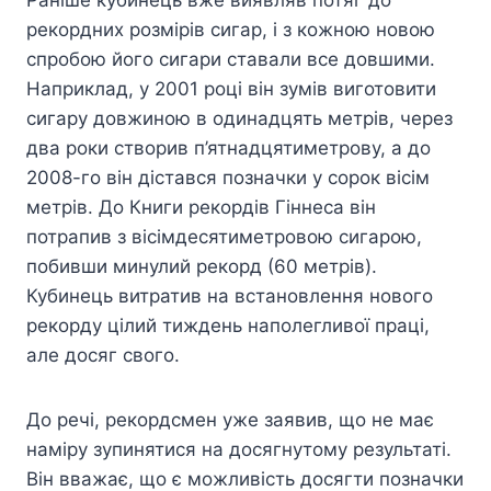
Раніше кубинець вже виявляв потяг до
рекордних розмірів сигар, і з кожною новою
спробою його сигари ставали все довшими.
Наприклад, у 2001 році він зумів виготовити
сигару довжиною в одинадцять метрів, через
два роки створив п’ятнадцятиметрову, а до
2008-го він дістався позначки у сорок вісім
метрів. До Книги рекордів Гіннеса він
потрапив з вісімдесятиметровою сигарою,
побивши минулий рекорд (60 метрів).
Кубинець витратив на встановлення нового
рекорду цілий тиждень наполегливої ​​праці,
але досяг свого.
До речі, рекордсмен уже заявив, що не має
наміру зупинятися на досягнутому результаті.
Він вважає, що є можливість досягти позначки