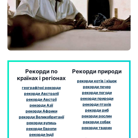
Рекорди по
Рекорди природи
країнах і регіонах
рекорди котів і кішок
рекорди печер
географічні рекорди
рекорди погоди
рекорди Австралії
рекорди природи
рекорди Австрії
рекорди птахів
рекорди Азії
рекорди риб
рекорди Африки
рекорди рослин
рекорди Великобританії
рекорди собак
рекорди вулиць
рекорди тварин
рекорди Европи
рекорди Індії