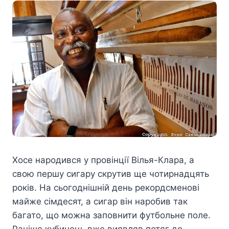
Хосе народився у провінції Вілья-Клара, а
свою першу сигару скрутив ще чотирнадцять
років. На сьогоднішній день рекордсменові
майже сімдесят, а сигар він наробив так
багато, що можна заповнити футбольне поле.