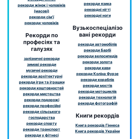
рекорди язика
рекорди жінок і чоловіків
рекордні нігті
(масові)
рекордні ноги
рекорди сім'ї
рекорди чоловіків
Вузькоспеціалізо
вані рекорди
Рекорди по
професіях та
рекорди автомобілів
галузях
рекорди Барбі
рекорди велосипедів
залізничні рекорди
рекорди золота
зимові рекорди
рекорди кави
музичні рекорди
рекорди Коліна Фурзе
рекорди архітектурні
рекорди кораблів
рекорди ігри та іграшки
рекорди мостів
рекорди коштовностей
рекорди мотоциклів
рекорди мистецтва
рекорди технологій
рекорди подорожі
рекорди фотографій
рекорди професійні
рекорди сільського
Книги рекордів
господарства
рекорди спорту
Книга рекордів Гіннеса
рекорди транспорт
Книга рекордів України
рекорди у фітнесі