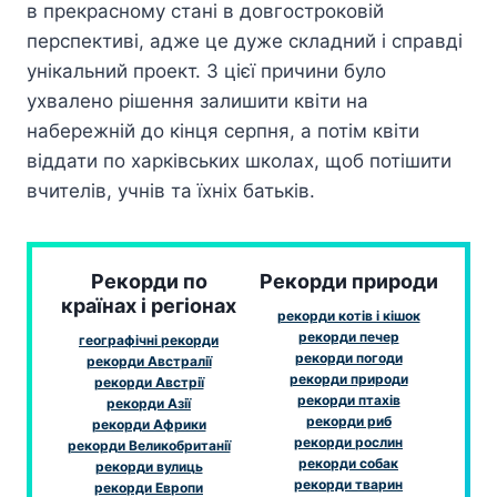
в прекрасному стані в довгостроковій
перспективі, адже це дуже складний і справді
унікальний проект. З цієї причини було
ухвалено рішення залишити квіти на
набережній до кінця серпня, а потім квіти
віддати по харківських школах, щоб потішити
вчителів, учнів та їхніх батьків.
Рекорди по
Рекорди природи
країнах і регіонах
рекорди котів і кішок
рекорди печер
географічні рекорди
рекорди погоди
рекорди Австралії
рекорди природи
рекорди Австрії
рекорди птахів
рекорди Азії
рекорди риб
рекорди Африки
рекорди рослин
рекорди Великобританії
рекорди собак
рекорди вулиць
рекорди тварин
рекорди Европи