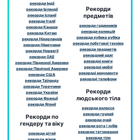
рекорди Індії
Рекорди
рекорди Ірландії
предметів
рекорди Іспанії
рекорди Італії
рекорди годинників
рекорди Канади
рекорди колекцій
рекорди Китаю
рекорди кубика рубіка
рекорди Нідерландів
рекорди побутової техніки
рекорди Німеччини
рекорди предметів
рекорди Норвегії
рекордний одяг
рекорди ОАЕ
рекордні книги
рекорди Південної Америки
рекордні меблі
рекорди Північної Америки
рекордні монументи
рекорди США
рекордні телефони
рекорди Таїланду
рекорди Туреччини
Рекорди
рекорди України
людського тіла
рекорди Франції
рекорди Японії
рекорди волосся
рекорди грудей
Рекорди по
рекорди очей
гендеру та віку
рекорди рота і зубів
рекорди татуювання
рекорди дітей
рекорди тіло
рекорди жінок