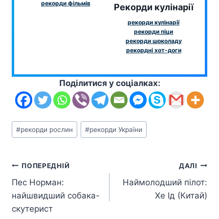
рекорди фільмів
Рекорди кулінарії
рекорди кулінарії
рекорди піци
рекорди шоколаду
рекордні хот-доги
Поділитися у соціалках:
Позначки
#
рекорди рослин
#
рекорди України
запису:
Навігація
ПОПЕРЕДНІЙ
ДАЛІ
Пес Норман:
Наймолодший пілот:
записів
найшвидший собака-
Хе Ід (Китай)
скутерист