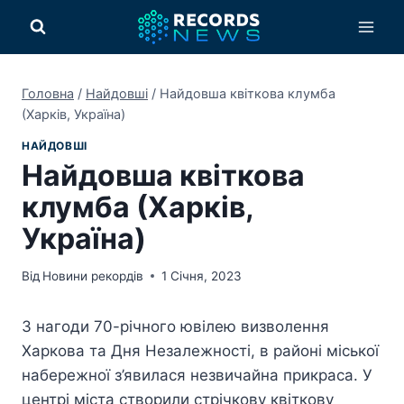
Перейти
до
вмісту
Головна
/
Найдовші
/
Найдовша квіткова клумба
(Харків, Україна)
НАЙДОВШІ
Найдовша квіткова
клумба (Харків,
Україна)
Від
Новини рекордів
1 Січня, 2023
З нагоди 70-річного ювілею визволення
Харкова та Дня Незалежності, в районі міської
набережної з’явилася незвичайна прикраса. У
центрі міста створили стрічкову квіткову