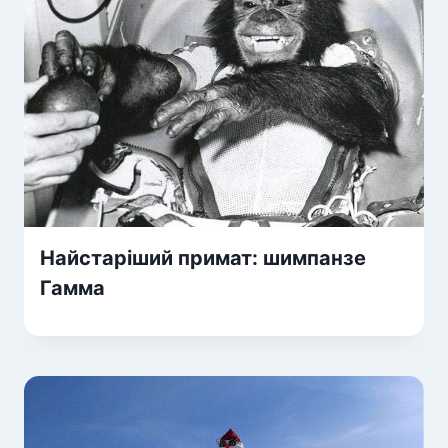
Найстаріший примат: шимпанзе
Гамма