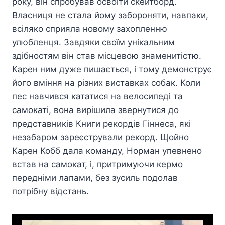
року, він спробував освоїти скейтборд.
Власниця не стала йому забороняти, навпаки,
всіляко сприяла новому захопленню
улюбленця. Завдяки своїм унікальним
здібностям він став місцевою знаменитістю.
Карен ним дуже пишається, і тому демонструє
його вміння на різних виставках собак. Коли
пес навчився кататися на велосипеді та
самокаті, вона вирішила звернутися до
представників Книги рекордів Гіннеса, які
незабаром зареєстрували рекорд. Щойно
Карен Кобб дала команду, Норман упевнено
встав на самокат, і, притримуючи кермо
передніми лапами, без зусиль подолав
потрібну відстань.