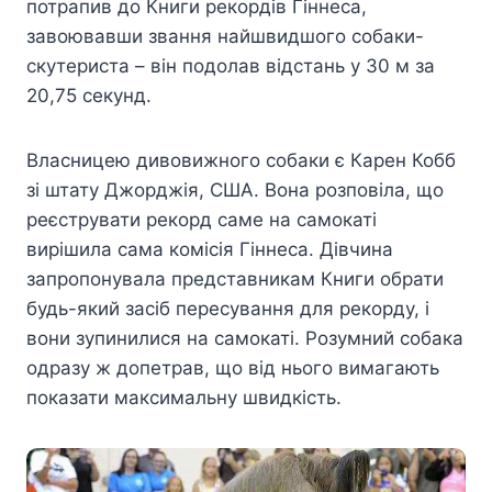
потрапив до Книги рекордів Гіннеса,
завоювавши звання найшвидшого собаки-
скутериста – він подолав відстань у 30 м за
20,75 секунд.
Власницею дивовижного собаки є Карен Кобб
зі штату Джорджія, США. Вона розповіла, що
реєструвати рекорд саме на самокаті
вирішила сама комісія Гіннеса. Дівчина
запропонувала представникам Книги обрати
будь-який засіб пересування для рекорду, і
вони зупинилися на самокаті. Розумний собака
одразу ж допетрав, що від нього вимагають
показати максимальну швидкість.