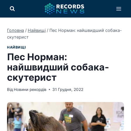
Перейти
до
вмісту
Головна
/
Найвищі
/
Пес Норман: найшвидший собака-
скутерист
НАЙВИЩІ
Пес Норман:
найшвидший собака-
скутерист
Від
Новини рекордів
31 Грудня, 2022