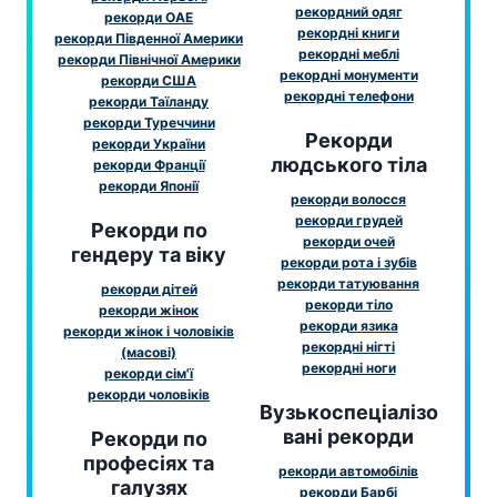
рекордний одяг
рекорди ОАЕ
рекордні книги
рекорди Південної Америки
рекордні меблі
рекорди Північної Америки
рекордні монументи
рекорди США
рекордні телефони
рекорди Таїланду
рекорди Туреччини
Рекорди
рекорди України
людського тіла
рекорди Франції
рекорди Японії
рекорди волосся
рекорди грудей
Рекорди по
рекорди очей
гендеру та віку
рекорди рота і зубів
рекорди татуювання
рекорди дітей
рекорди тіло
рекорди жінок
рекорди язика
рекорди жінок і чоловіків
рекордні нігті
(масові)
рекордні ноги
рекорди сім'ї
рекорди чоловіків
Вузькоспеціалізо
вані рекорди
Рекорди по
професіях та
рекорди автомобілів
галузях
рекорди Барбі