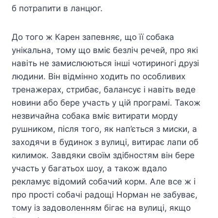
б потрапити в ланцюг.
До того ж Карен запевняє, що її собака
унікальна, тому що вміє безліч речей, про які
навіть не замислюються інші чотириногі друзі
людини. Він відмінно ходить по особливих
тренажерах, стрибає, балансує і навіть веде
новини або бере участь у цій програмі. Також
незвичайна собака вміє витирати морду
рушником, після того, як нап’ється з миски, а
заходячи в будинок з вулиці, витирає лапи об
килимок. Завдяки своїм здібностям він бере
участь у багатьох шоу, а також вдало
рекламує відомий собачий корм. Але все ж і
про прості собачі радощі Норман не забуває,
тому із задоволенням бігає на вулиці, якщо