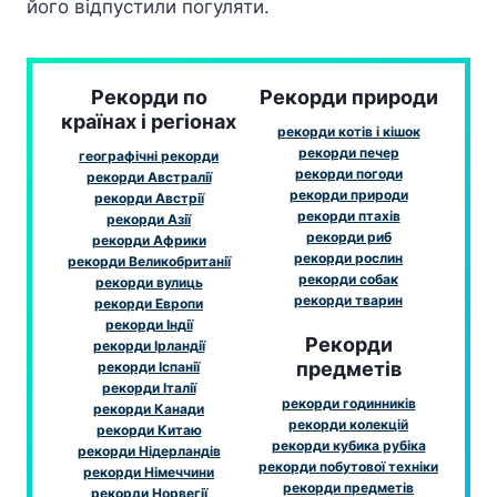
його відпустили погуляти.
Рекорди по
Рекорди природи
країнах і регіонах
рекорди котів і кішок
рекорди печер
географічні рекорди
рекорди погоди
рекорди Австралії
рекорди природи
рекорди Австрії
рекорди птахів
рекорди Азії
рекорди риб
рекорди Африки
рекорди рослин
рекорди Великобританії
рекорди собак
рекорди вулиць
рекорди тварин
рекорди Европи
рекорди Індії
Рекорди
рекорди Ірландії
предметів
рекорди Іспанії
рекорди Італії
рекорди годинників
рекорди Канади
рекорди колекцій
рекорди Китаю
рекорди кубика рубіка
рекорди Нідерландів
рекорди побутової техніки
рекорди Німеччини
рекорди предметів
рекорди Норвегії