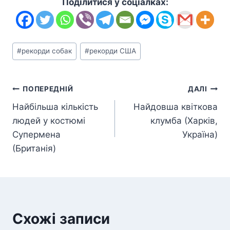
Поділитися у соціалках:
Позначки
#
рекорди собак
#
рекорди США
запису:
Навігація
ПОПЕРЕДНІЙ
ДАЛІ
Найбільша кількість
Найдовша квіткова
записів
людей у костюмі
клумба (Харків,
Супермена
Україна)
(Британія)
Схожі записи