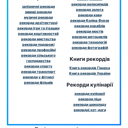
рекорди велосипедів
залізничні рекорди
рекорди золота
зимові рекорди
рекорди кави
музичні рекорди
рекорди Коліна Фурзе
рекорди архітектурні
рекорди кораблів
рекорди ігри та іграшки
рекорди мостів
рекорди коштовностей
рекорди мотоциклів
рекорди мистецтва
рекорди технологій
рекорди подорожі
рекорди фотографій
рекорди професійні
рекорди сільського
Книги рекордів
господарства
рекорди спорту
Книга рекордів Гіннеса
рекорди транспорт
Книга рекордів України
рекорди у фітнесі
рекорди фільмів
Рекорди кулінарії
рекорди кулінарії
рекорди піци
рекорди шоколаду
рекордні хот-доги